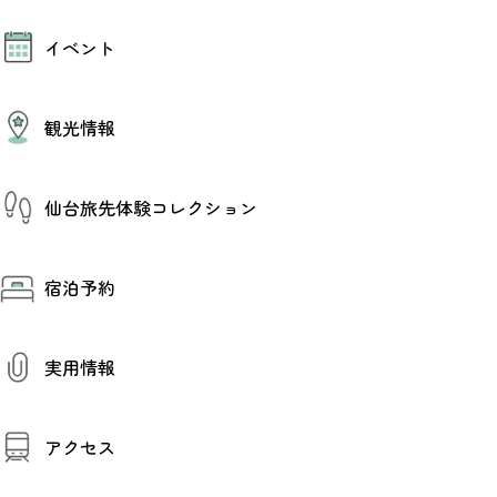
モデルコース
イベント
AIおまかせコース
オリジナルプラン
みんなの旅行記
イベント情報
観光情報
その他イベント情報（音楽・展示会）
スポーツ情報
コンベンション情報
観光スポット
仙台旅先体験コレクション
温泉
美味いもの
季節のイベント
仙台旅先体験コレクション
プロスポーツチーム・プロオーケストラ
宿泊予約
体験プログラム検索（予約）
仙台の銘品
体験事業者からのお知らせ
仙台夜時間
体験トピックス
宿泊予約
宿泊施設
体験事業者
実用情報
仙台観光マップ
観光案内
アクセス
お役立ち情報
観光アプリ
仙台観光マップ