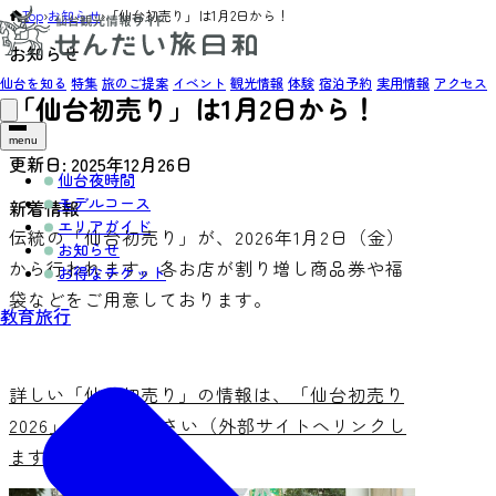
Top
›
お知らせ
›
「仙台初売り」は1月2日から！
お知らせ
仙台を知る
特集
旅のご提案
イベント
観光情報
体験
宿泊予約
実用情報
アクセス
「仙台初売り」は1月2日から！
menu
更新日:
2025年12月26日
仙台夜時間
モデルコース
新着情報
エリアガイド
伝統の「仙台初売り」が、2026年1月2日（金）
お知らせ
から行われます。各お店が割り増し商品券や福
お得なチケット
袋などをご用意しております。
教育旅行
詳しい「仙台初売り」の情報は、「仙台初売り
2026」をご覧ください（外部サイトへリンクし
ます）