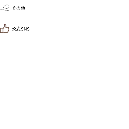
仙台までの経路検索
その他
市内の交通情報
お得なチケット
お知らせ
公式SNS
お問い合わせ
教育旅行
観光マップ
せんだい旅日和 X
せんだい旅日和とは
せんだい旅日和 Instagram
サイト利用規約
せんだい旅日和 Facebook
プライバシーポリシー
仙台旅先体験コレクション Facebook
サイトマップ
仙台旅先体験コレクション Instagaram
仙臺写真館フォトギャラリー