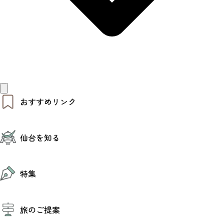
おすすめリンク
仙台夜時間
仙台を知る
モデルコース
エリアガイド
お知らせ
仙台の魅力
お得なチケット
特集
エリアガイド
復興に向けて
仙台観光PR動画ライブラリー
特集
仙台から行く東北周遊旅
旅のご提案
夜時間トピックス
伝統的工芸品