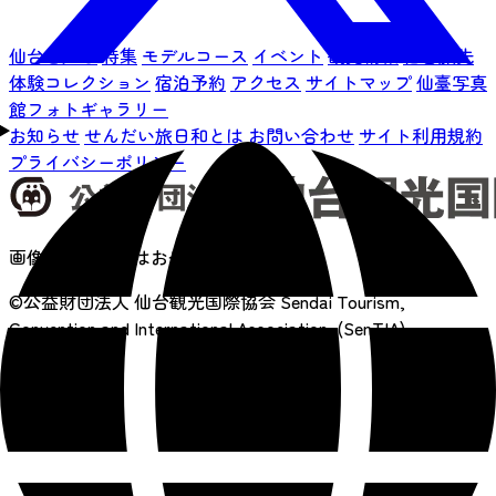
仙台を知る
特集
モデルコース
イベント
観光情報
仙台旅先
体験コレクション
宿泊予約
アクセス
サイトマップ
仙臺写真
館フォトギャラリー
お知らせ
せんだい旅日和とは
お問い合わせ
サイト利用規約
プライバシーポリシー
画像の無断転載はおやめください
©公益財団法人 仙台観光国際協会
Sendai Tourism,
Convention and International Association. (SenTIA)