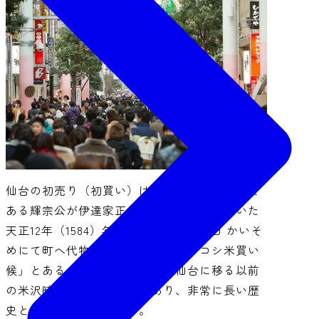
仙台の初売り（初買い）は、伊達政宗公の父で
ある輝宗公が伊達家正月御儀式の次第を書いた
天正12年（1584）年の文書に既に「二日 かいそ
めにて町へ代物五十指越米塩アメオコシ米買い
候」とあることから、伊達家が仙台に移る以前
の米沢時代からの商習俗であり、非常に長い歴
史と伝統を持つ行事です。