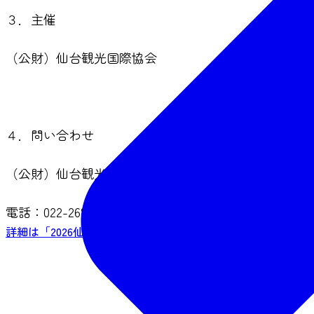
３．主催
（公財）仙台観光国際協会
４．問い合わせ
（公財）仙台観光国際協会 観光事業推進課物産係
電話：022-268-9568
詳細は「2026仙台市工芸展」チラシをご覧ください（PDF