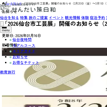
Top
›
お知らせ
›
「2026仙台市工芸展」開催のお知らせ（2月20日（金）～3月1日
お知らせ
仙台を知る
特集
旅のご提案
イベント
観光情報
体験
宿泊予約
「2026仙台市工芸展」開催のお知らせ（2
menu
更新日:
2026年01月16日
仙台夜時間
新着情報
モデルコース
エリアガイド
お知らせ
お得なチケット
教育旅行