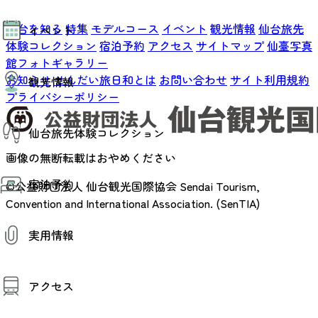
モデルコース
仙台を知る
特集
モデルコース
イベント
観光情報
仙台旅先
イベント
AIおまかせコース
体験コレクション
宿泊予約
アクセス
サイトマップ
仙臺写真
オリジナルプラン
みんなの旅行記
館フォトギャラリー
イベント情報
お知らせ
せんだい旅日和とは
お問い合わせ
サイト利用規約
観光情報
その他イベント情報（音楽・展示会）
プライバシーポリシー
スポーツ情報
コンベンション情報
観光スポット
仙台旅先体験コレクション
温泉
美味いもの
画像の無断転載はおやめください
季節のイベント
仙台旅先体験コレクション
プロスポーツチーム・プロオーケストラ
宿泊予約
体験プログラム検索（予約）
©公益財団法人 仙台観光国際協会
Sendai Tourism,
仙台の銘品
体験事業者からのお知らせ
Convention and International Association. (SenTIA)
仙台夜時間
体験トピックス
宿泊予約
宿泊施設
体験事業者
実用情報
仙台観光マップ
観光案内
アクセス
お役立ち情報
観光アプリ
仙台観光マップ