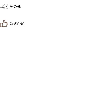
仙台までの経路検索
その他
市内の交通情報
お得なチケット
お知らせ
公式SNS
お問い合わせ
教育旅行
観光マップ
せんだい旅日和 X
せんだい旅日和とは
せんだい旅日和 Instagram
サイト利用規約
せんだい旅日和 Facebook
プライバシーポリシー
仙台旅先体験コレクション Facebook
サイトマップ
仙台旅先体験コレクション Instagaram
仙臺写真館フォトギャラリー