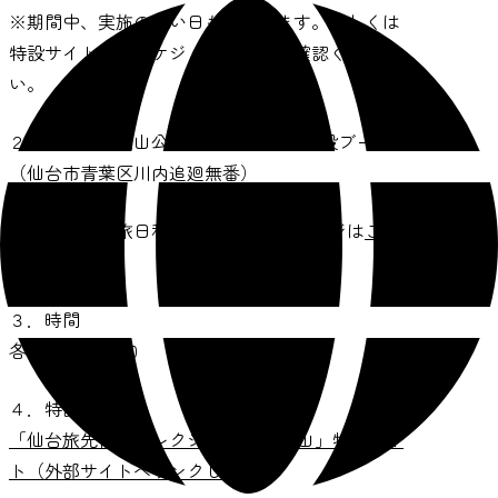
※期間中、実施のない日もございます。詳しくは
特設サイト内のスケジュールよりご確認くださ
い。
２．場所 青葉山公園 仙臺緑彩館内 特設ブース
（仙台市青葉区川内追廻無番）
◎「せんだい旅日和」内の施設紹介ページは
こち
ら
３．時間
各日10:00～16:00
４．特設サイト
「仙台旅先体験コレクション in 青葉山」特設サイ
ト（外部サイトへリンクします）