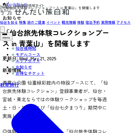
Top
›
お知らせ
›
「仙台旅先体験コレクションブース in 青葉山」を開催します
お知らせ
仙台を知る
特集
旅のご提案
イベント
観光情報
体験
宿泊予約
実用情報
アクセス
「仙台旅先体験コレクションブー
menu
ス in 青葉山」を開催します
仙台夜時間
モデルコース
更新日:
Wed, May 21, 2025
エリアガイド
お知らせ
新着情報
お得なチケット
青葉山公園 仙臺緑彩館内の特設ブースにて、「仙
教育旅行
台旅先体験コレクション」登録事業者が、仙台・
宮城・東北ならではの体験ワークショップを毎週
土・日・祝日および「仙台七夕まつり」期間中に
実施します。
◎体験プログラム専用サイト「
仙台旅先体験コレ