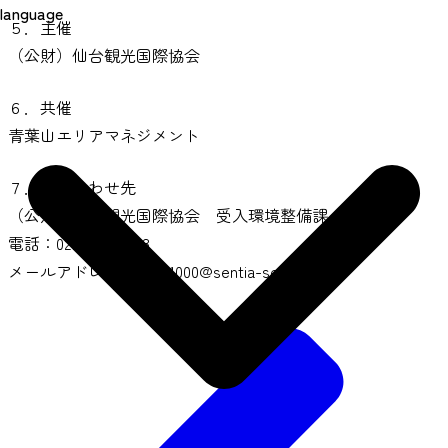
language
５．主催
（公財）仙台観光国際協会
６．共催
青葉山エリアマネジメント
７．問い合わせ先
（公財）仙台観光国際協会 受入環境整備課
電話：022-302-5808
メールアドレス：Epro1000@sentia-sendai.jp