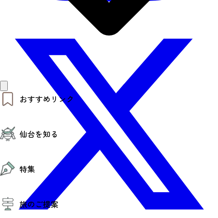
おすすめリンク
仙台夜時間
仙台を知る
モデルコース
エリアガイド
お知らせ
仙台の魅力
お得なチケット
特集
エリアガイド
復興に向けて
仙台観光PR動画ライブラリー
特集
仙台から行く東北周遊旅
旅のご提案
夜時間トピックス
伝統的工芸品