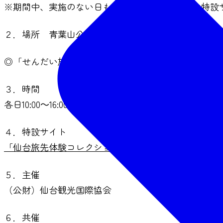
※期間中、実施のない日もございます。詳しくは特設
２．場所 青葉山公園 仙臺緑彩館内 特設ブース（仙
◎「せんだい旅日和」内の施設紹介ページは
こちら
３．時間
各日10:00～16:00
４．特設サイト
「仙台旅先体験コレクション in 青葉山」特設サイト
５．主催
（公財）仙台観光国際協会
６．共催