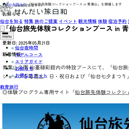
Top
›
お知らせ
›
「仙台旅先体験コレクションブース in 青葉山」を開催します
お知らせ
仙台を知る
特集
旅のご提案
イベント
観光情報
体験
宿泊予約
「仙台旅先体験コレクションブース in 
menu
更新日:
2025年05月21日
仙台夜時間
新着情報
モデルコース
エリアガイド
青葉山公園 仙臺緑彩館内の特設ブースにて、「仙台
お知らせ
お得なチケット
ショップを毎週土・日・祝日および「仙台七夕まつり
教育旅行
◎体験プログラム専用サイト「
仙台旅先体験コレクシ