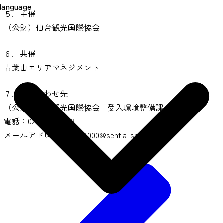
language
５．主催
（公財）仙台観光国際協会
６．共催
青葉山エリアマネジメント
７．問い合わせ先
（公財）仙台観光国際協会 受入環境整備課
電話：022-302-5808
メールアドレス：Epro1000@sentia-sendai.jp