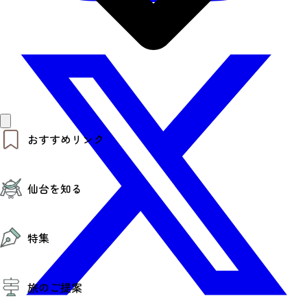
おすすめリンク
仙台夜時間
仙台を知る
モデルコース
エリアガイド
お知らせ
仙台の魅力
お得なチケット
特集
エリアガイド
復興に向けて
仙台観光PR動画ライブラリー
特集
仙台から行く東北周遊旅
旅のご提案
夜時間トピックス
伝統的工芸品