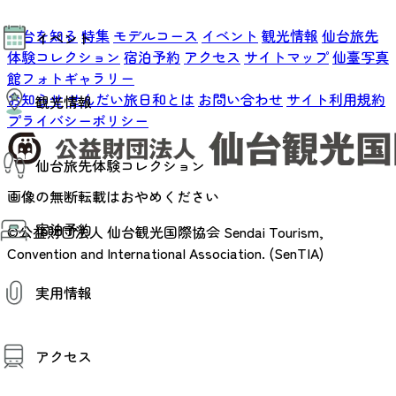
モデルコース
仙台を知る
特集
モデルコース
イベント
観光情報
仙台旅先
イベント
AIおまかせコース
体験コレクション
宿泊予約
アクセス
サイトマップ
仙臺写真
オリジナルプラン
みんなの旅行記
館フォトギャラリー
イベント情報
お知らせ
せんだい旅日和とは
お問い合わせ
サイト利用規約
観光情報
その他イベント情報（音楽・展示会）
プライバシーポリシー
スポーツ情報
コンベンション情報
観光スポット
仙台旅先体験コレクション
温泉
美味いもの
画像の無断転載はおやめください
季節のイベント
仙台旅先体験コレクション
プロスポーツチーム・プロオーケストラ
宿泊予約
体験プログラム検索（予約）
©公益財団法人 仙台観光国際協会
Sendai Tourism,
仙台の銘品
体験事業者からのお知らせ
Convention and International Association. (SenTIA)
仙台夜時間
体験トピックス
宿泊予約
宿泊施設
体験事業者
実用情報
仙台観光マップ
観光案内
アクセス
お役立ち情報
観光アプリ
仙台観光マップ