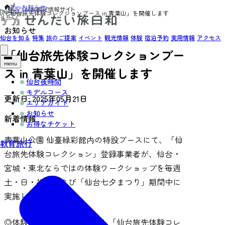
Top
›
お知らせ
›
「仙台旅先体験コレクションブース in 青葉山」を開催します
お知らせ
仙台を知る
特集
旅のご提案
イベント
観光情報
体験
宿泊予約
実用情報
アクセス
「仙台旅先体験コレクションブー
menu
ス in 青葉山」を開催します
仙台夜時間
モデルコース
更新日:
2025年05月21日
エリアガイド
お知らせ
新着情報
お得なチケット
青葉山公園 仙臺緑彩館内の特設ブースにて、「仙
教育旅行
台旅先体験コレクション」登録事業者が、仙台・
宮城・東北ならではの体験ワークショップを毎週
土・日・祝日および「仙台七夕まつり」期間中に
実施します。
◎体験プログラム専用サイト「
仙台旅先体験コレ