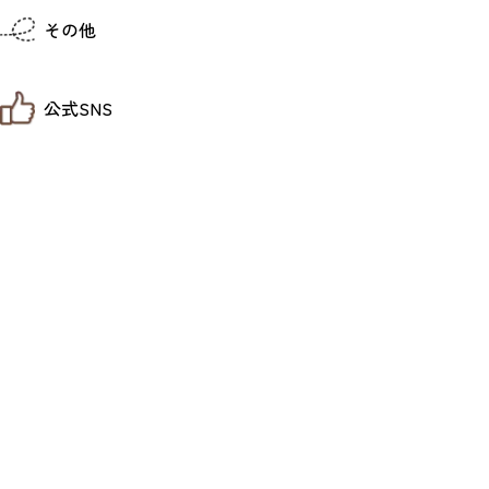
仙台までの経路検索
その他
市内の交通情報
お得なチケット
お知らせ
公式SNS
お問い合わせ
教育旅行
観光マップ
せんだい旅日和 X
せんだい旅日和とは
せんだい旅日和 Instagram
サイト利用規約
せんだい旅日和 Facebook
プライバシーポリシー
仙台旅先体験コレクション Facebook
サイトマップ
仙台旅先体験コレクション Instagaram
仙臺写真館フォトギャラリー