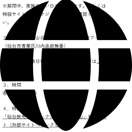
※期間中、実施のない日もございます。詳しくは
特設サイト内のスケジュールよりご確認くださ
い。
２．場所 青葉山公園 仙臺緑彩館内 特設ブース
（仙台市青葉区川内追廻無番）
◎「せんだい旅日和」内の施設紹介ページは
こち
ら
３．時間
各日10:00～16:00
４．特設サイト
「仙台旅先体験コレクション in 青葉山」特設サイ
ト（外部サイトへリンクします）