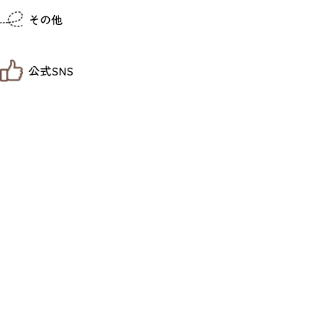
仙台までの経路検索
その他
市内の交通情報
お得なチケット
お知らせ
公式SNS
お問い合わせ
教育旅行
観光マップ
せんだい旅日和 X
せんだい旅日和とは
せんだい旅日和 Instagram
サイト利用規約
せんだい旅日和 Facebook
プライバシーポリシー
仙台旅先体験コレクション Facebook
サイトマップ
仙台旅先体験コレクション Instagaram
仙臺写真館フォトギャラリー