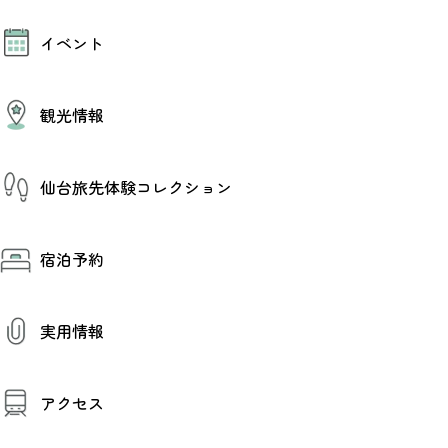
モデルコース
イベント
AIおまかせコース
オリジナルプラン
みんなの旅行記
イベント情報
観光情報
その他イベント情報（音楽・展示会）
スポーツ情報
コンベンション情報
観光スポット
仙台旅先体験コレクション
温泉
美味いもの
季節のイベント
仙台旅先体験コレクション
プロスポーツチーム・プロオーケストラ
宿泊予約
体験プログラム検索（予約）
仙台の銘品
体験事業者からのお知らせ
仙台夜時間
体験トピックス
宿泊予約
宿泊施設
体験事業者
実用情報
仙台観光マップ
観光案内
アクセス
お役立ち情報
観光アプリ
仙台観光マップ