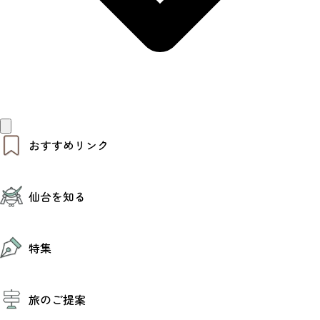
おすすめリンク
仙台夜時間
仙台を知る
モデルコース
エリアガイド
お知らせ
仙台の魅力
お得なチケット
特集
エリアガイド
復興に向けて
仙台観光PR動画ライブラリー
特集
仙台から行く東北周遊旅
旅のご提案
夜時間トピックス
伝統的工芸品