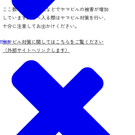
ここ数年、秋保地域などでヤマビルの被害が増加
しています。山へ入る際はヤマビル対策を行い、
十分に注意してお出かけください。
mice
ヤマビル対策に関してはこちらをご覧ください
（外部サイトへリンクします）