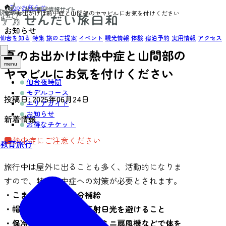
Top
›
お知らせ
›
夏のお出かけは熱中症と山間部のヤマビルにお気を付けください
お知らせ
仙台を知る
特集
旅のご提案
イベント
観光情報
体験
宿泊予約
実用情報
アクセス
夏のお出かけは熱中症と山間部の
menu
ヤマビルにお気を付けください
仙台夜時間
モデルコース
投稿日:
2025年06月24日
エリアガイド
お知らせ
新着情報
お得なチケット
■熱中症にご注意ください
教育旅行
旅行中は屋外に出ることも多く、活動的になりま
すので、特に熱中症への対策が必要とされます。
・こまめな水分・塩分補給
・帽子や日傘を用いて直射日光を避けること
・保冷剤やクールリング、ミニ扇風機などで体を