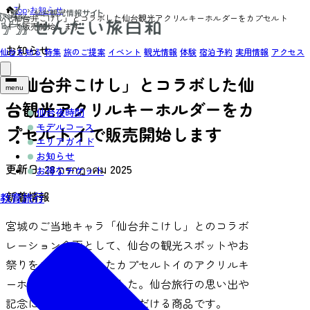
Top
›
お知らせ
›
「仙台弁こけし」とコラボした仙台観光アクリルキーホルダーをカプセルト
イで販売開始します
お知らせ
仙台を知る
特集
旅のご提案
イベント
観光情報
体験
宿泊予約
実用情報
アクセス
「仙台弁こけし」とコラボした仙
menu
台観光アクリルキーホルダーをカ
仙台夜時間
モデルコース
プセルトイで販売開始します
エリアガイド
お知らせ
更新日:
28 กรกฎาคม 2025
お得なチケット
新着情報
教育旅行
宮城のご当地キャラ「仙台弁こけし」とのコラボ
レーション企画として、仙台の観光スポットやお
祭りをモチーフにしたカプセルトイのアクリルキ
ーホルダーを作成しました。仙台旅行の思い出や
記念に、手軽にお求めいただける商品です。