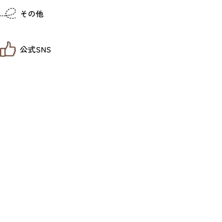
仙台までの経路検索
その他
市内の交通情報
お得なチケット
お知らせ
公式SNS
お問い合わせ
教育旅行
観光マップ
せんだい旅日和 X
せんだい旅日和とは
せんだい旅日和 Instagram
サイト利用規約
せんだい旅日和 Facebook
プライバシーポリシー
仙台旅先体験コレクション Facebook
サイトマップ
仙台旅先体験コレクション Instagaram
仙臺写真館フォトギャラリー