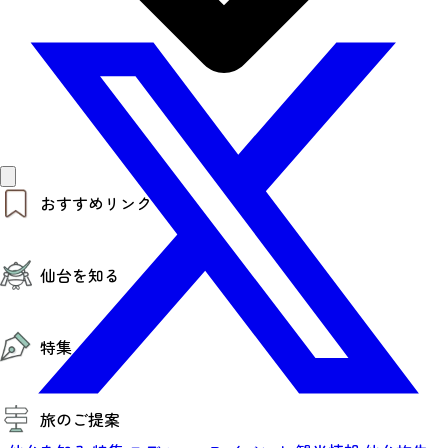
おすすめリンク
仙台夜時間
仙台を知る
モデルコース
エリアガイド
お知らせ
仙台の魅力
お得なチケット
特集
エリアガイド
復興に向けて
仙台観光PR動画ライブラリー
特集
仙台から行く東北周遊旅
旅のご提案
夜時間トピックス
伝統的工芸品