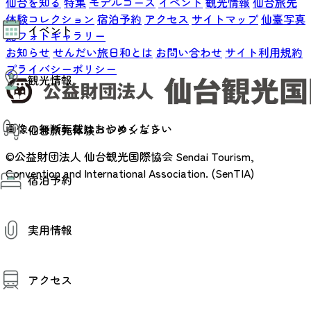
仙台を知る
特集
モデルコース
イベント
観光情報
仙台旅先
モデルコース
体験コレクション
宿泊予約
アクセス
サイトマップ
仙臺写真
イベント
AIおまかせコース
館フォトギャラリー
オリジナルプラン
お知らせ
せんだい旅日和とは
お問い合わせ
サイト利用規約
みんなの旅行記
イベント情報
プライバシーポリシー
観光情報
その他イベント情報（音楽・展示会）
スポーツ情報
コンベンション情報
観光スポット
画像の無断転載はおやめください
仙台旅先体験コレクション
温泉
美味いもの
©公益財団法人 仙台観光国際協会
Sendai Tourism,
季節のイベント
仙台旅先体験コレクション
Convention and International Association. (SenTIA)
プロスポーツチーム・プロオーケストラ
宿泊予約
体験プログラム検索（予約）
仙台の銘品
体験事業者からのお知らせ
仙台夜時間
体験トピックス
宿泊予約
宿泊施設
体験事業者
実用情報
仙台観光マップ
観光案内
アクセス
お役立ち情報
観光アプリ
仙台観光マップ