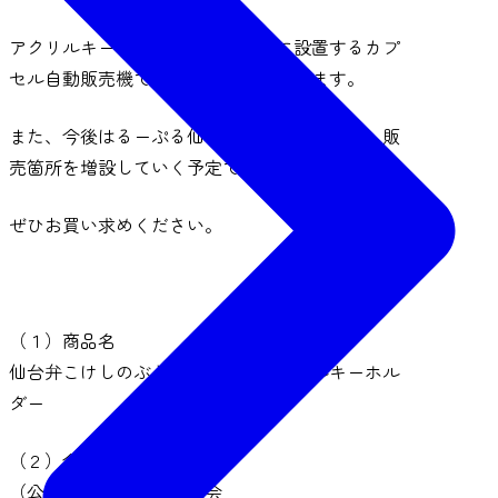
アクリルキーホルダーは、
瑞鳳殿
に設置するカプ
セル自動販売機でお買い求めいただけます。
また、今後はるーぷる仙台沿線の観光施設等、販
売箇所を増設していく予定です。
ぜひお買い求めください。
（１）商品名
仙台弁こけしのぶらり仙台旅行アクリルキーホル
ダー
（２）企画・販売
（公財）仙台観光国際協会