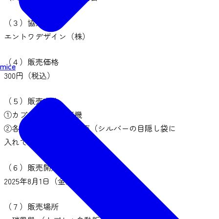
（３）協力
エントワデザイン（株）
（４）販売価格
mice
300円（税込）
（５）販売方法
①カプセル自動販売機
②各イベント時での販売（シルバーの目隠し袋に
入れての販売）
（６）販売開始
2025年8月1日（金）～
（７）販売場所