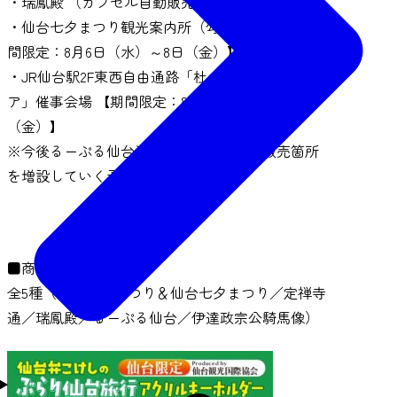
・瑞鳳殿 （カプセル自動販売機設置）
・仙台七夕まつり観光案内所（勾当台公園）【期
間限定：8月6日（水）～8日（金）】
・JR仙台駅2F東西自由通路「杜の陽だまりガレリ
ア」催事会場 【期間限定：8月5日（火）～8日
（金）】
※今後るーぷる仙台沿線の観光施設等、販売箇所
を増設していく予定です。
■商品イメージ
全5種（仙台青葉まつり＆仙台七夕まつり／定禅寺
通／瑞鳳殿／るーぷる仙台／伊達政宗公騎馬像）