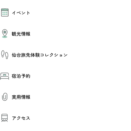
モデルコース
イベント
AIおまかせコース
オリジナルプラン
みんなの旅行記
イベント情報
観光情報
その他イベント情報（音楽・展示会）
スポーツ情報
コンベンション情報
観光スポット
仙台旅先体験コレクション
温泉
美味いもの
季節のイベント
仙台旅先体験コレクション
プロスポーツチーム・プロオーケストラ
宿泊予約
体験プログラム検索（予約）
仙台の銘品
体験事業者からのお知らせ
仙台夜時間
体験トピックス
宿泊予約
宿泊施設
体験事業者
実用情報
仙台観光マップ
観光案内
アクセス
お役立ち情報
観光アプリ
仙台観光マップ