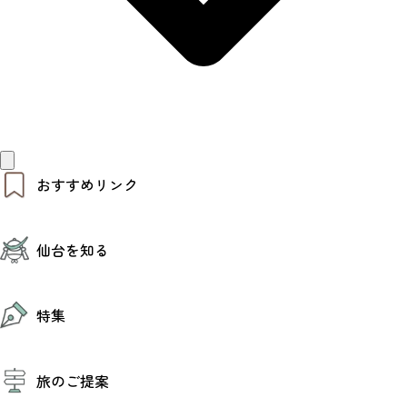
おすすめリンク
仙台夜時間
仙台を知る
モデルコース
エリアガイド
お知らせ
仙台の魅力
お得なチケット
特集
エリアガイド
復興に向けて
仙台観光PR動画ライブラリー
特集
仙台から行く東北周遊旅
旅のご提案
夜時間トピックス
伝統的工芸品