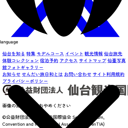
language
仙台を知る
特集
モデルコース
イベント
観光情報
仙台旅先
体験コレクション
宿泊予約
アクセス
サイトマップ
仙臺写真
館フォトギャラリー
お知らせ
せんだい旅日和とは
お問い合わせ
サイト利用規約
プライバシーポリシー
画像の無断転載はおやめください
©公益財団法人 仙台観光国際協会
Sendai Tourism,
Convention and International Association. (SenTIA)