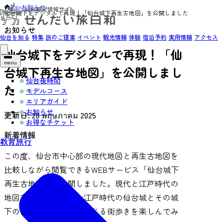
Top
›
お知らせ
›
仙台城下をデジタルで再現！「仙台城下再生古地図」を公開しました
お知らせ
仙台を知る
特集
旅のご提案
イベント
観光情報
体験
宿泊予約
実用情報
アクセス
仙台城下をデジタルで再現！「仙
menu
台城下再生古地図」を公開しまし
仙台夜時間
た
モデルコース
エリアガイド
お知らせ
更新日:
28 พฤษภาคม 2025
お得なチケット
新着情報
教育旅行
この度、仙台市中心部の現代地図と再生古地図を
比較しながら閲覧できるWEBサービス「仙台城下
再生古地図」を公開しました。現代と江戸時代の
地図を比較しながら、江戸時代の仙台城とその城
下の街並みの雰囲気を感じる街歩きを楽しんでみ