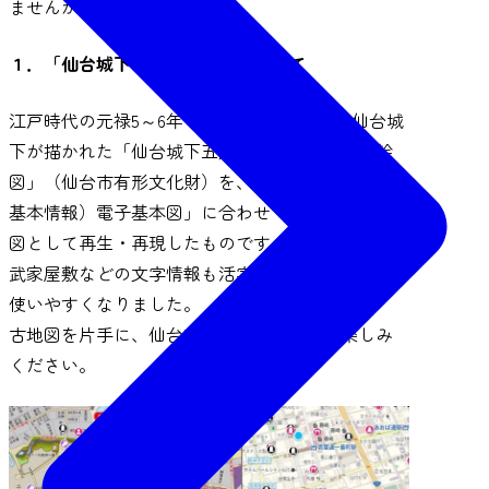
ませんか？
１．「仙台城下再生古地図」について
江戸時代の元禄5～6年（1692～1693年）頃の仙台城
下が描かれた「仙台城下五釐卦（ごりんがけ）絵
図」（仙台市有形文化財）を、「数値地図（国土
基本情報）電子基本図」に合わせてデジタル古地
図として再生・再現したものです。絵図上にある
武家屋敷などの文字情報も活字化し、地図として
使いやすくなりました。
古地図を片手に、仙台市内の歴史探索をお楽しみ
ください。