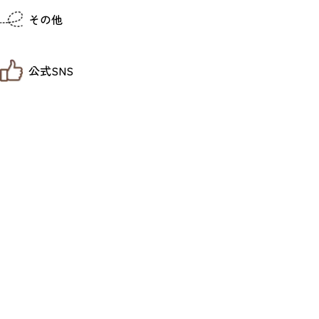
仙台までの経路検索
その他
市内の交通情報
お得なチケット
お知らせ
公式SNS
お問い合わせ
教育旅行
観光マップ
せんだい旅日和 X
せんだい旅日和とは
せんだい旅日和 Instagram
サイト利用規約
せんだい旅日和 Facebook
プライバシーポリシー
仙台旅先体験コレクション Facebook
サイトマップ
仙台旅先体験コレクション Instagaram
仙臺写真館フォトギャラリー