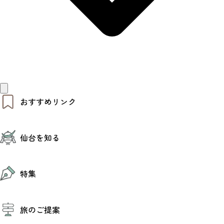
おすすめリンク
仙台夜時間
仙台を知る
モデルコース
エリアガイド
お知らせ
仙台の魅力
お得なチケット
特集
エリアガイド
復興に向けて
仙台観光PR動画ライブラリー
特集
仙台から行く東北周遊旅
旅のご提案
夜時間トピックス
伝統的工芸品