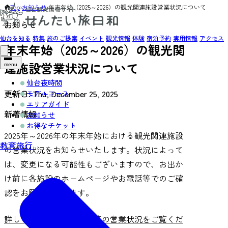
Top
›
お知らせ
›
年末年始（2025～2026）の観光関連施設営業状況について
お知らせ
仙台を知る
特集
旅のご提案
イベント
観光情報
体験
宿泊予約
実用情報
アクセス
年末年始（2025～2026）の観光関
連施設営業状況について
menu
仙台夜時間
更新日:
Thu, December 25, 2025
モデルコース
エリアガイド
新着情報
お知らせ
お得なチケット
2025年～2026年の年末年始における観光関連施設
教育旅行
の営業状況をお知らせいたします。状況によって
は、変更になる可能性もございますので、お出か
け前に各施設のホームぺージやお電話等でのご確
認をお願いいたします。
詳しくは、観光関連施設等の営業状況をご覧くだ