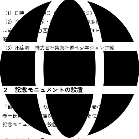
（1）日時 8月10日（月）15:00～15:20
（2）会場 秋保・里センター 交流棟多目的ホー
ル前（仙台市太白区秋保町湯元字寺田原40ｰ7）＊一
般観覧は不可
（3）出席者 株式会社集英社週刊少年ジャンプ編
集部、市長
２ 記念モニュメントの設置
「仙台観光特使」の就任を記念して、作者の古舘
春一氏による特別描き下ろしイラストを使用した
記念モニュメントを設置します。