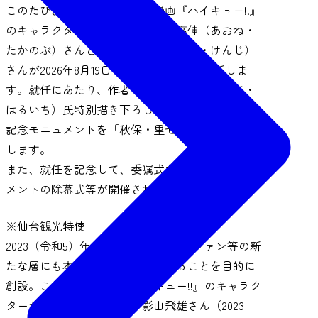
このたび、仙台が舞台の人気漫画『ハイキュー!!』
のキャラクターから、新たに青根高伸（あおね・
たかのぶ）さんと二口堅治（ふたくち・けんじ）
さんが2026年8月19日に仙台観光特使に就任しま
す。就任にあたり、作者の古舘春一（ふるだて・
はるいち）氏特別描き下ろしイラストによる就任
記念モニュメントを「秋保・里センター」に設置
します。
また、就任を記念して、委嘱式および記念モニュ
メントの除幕式等が開催されます。
※仙台観光特使
2023（令和5）年度に、漫画やアニメファン等の新
たな層にも本市の認知度拡大を図ることを目的に
創設。これまでに漫画『ハイキュー!!』のキャラク
ターから、日向翔陽さん・影山飛雄さん（2023