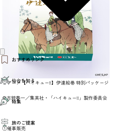
おすすめリンク
仙台夜時間
仙台を知る
モデルコース
アニメ【ハイキュー!!】伊達絵巻 特別パッケージ
エリアガイド
お知らせ
仙台の魅力
©古舘春一／集英社・「ハイキュー!!」製作委員会
お得なチケット
特集
エリアガイド
復興に向けて
仙台観光PR動画ライブラリー
特集
仙台から行く東北周遊旅
旅のご提案
夜時間トピックス
伝統的工芸品
①催事販売