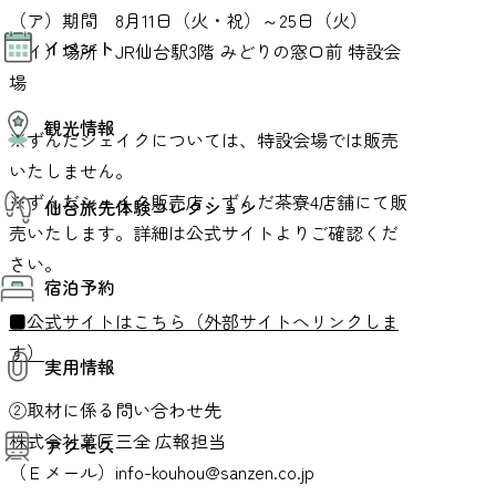
（ア）期間 8月11日（火・祝）～25日（火）
モデルコース
イベント
AIおまかせコース
（イ）場所 JR仙台駅3階 みどりの窓口前 特設会
オリジナルプラン
場
みんなの旅行記
イベント情報
観光情報
その他イベント情報（音楽・展示会）
※ずんだシェイクについては、特設会場では販売
スポーツ情報
いたしません。
コンベンション情報
観光スポット
※ずんだシェイク販売店：ずんだ茶寮4店舗にて販
仙台旅先体験コレクション
温泉
美味いもの
売いたします。詳細は公式サイトよりご確認くだ
季節のイベント
さい。
仙台旅先体験コレクション
プロスポーツチーム・プロオーケストラ
宿泊予約
体験プログラム検索（予約）
仙台の銘品
体験事業者からのお知らせ
■公式サイトはこちら（外部サイトへリンクしま
仙台夜時間
体験トピックス
宿泊予約
宿泊施設
す）
体験事業者
実用情報
仙台観光マップ
②取材に係る問い合わせ先
観光案内
株式会社菓匠三全 広報担当
アクセス
お役立ち情報
観光アプリ
（Ｅメール）info-kouhou@sanzen.co.jp
仙台観光マップ