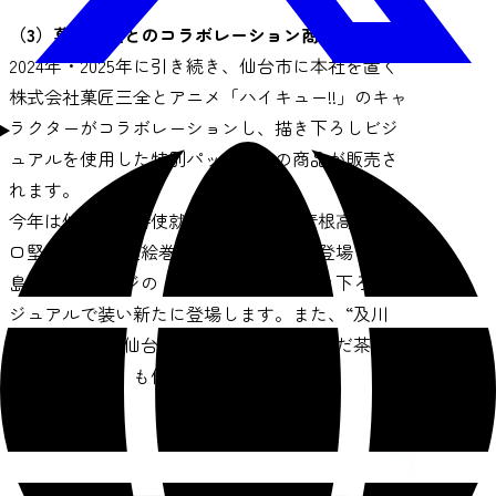
（3）菓匠三全とのコラボレーション商品の販売
2024年・2025年に引き続き、仙台市に本社を置く
株式会社菓匠三全とアニメ「ハイキュー!!」のキャ
ラクターがコラボレーションし、描き下ろしビジ
ュアルを使用した特別パッケージの商品が販売さ
れます。
今年は仙台観光特使就任を記念して“青根高伸・二
口堅治”と「伊達絵巻」コラボ商品が新登場し、“月
島蛍”パッケージの「萩の月」も新規描き下ろしビ
ジュアルで装い新たに登場します。また、“及川
徹”コラボの「仙台名物ずんだ餅」「ずんだ茶寮ず
んだシェイク」も併せて販売します。