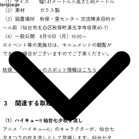
（1）サイズ 幅1.41メートル×高さ2.48メートル
language
（2）素材 ガラス製
（3）設置場所 秋保・里センター 交流棟多目的ホ
ール前（仙台市太白区秋保町湯元字寺田原40-7）
（4）一般公開 8月10日（月）16:00～
※イベント等の実施日は、モニュメントの観覧が
できない場合がございますのでご了承ください。
秋保・里センターのスポット情報はこちら
３ 関連する取組み
（1）ハイキュー!! 仙台七夕吹き流し
アニメ「ハイキュ―!!」のキャラクターが、仙台七
夕まつりの吹き流しとして登場します。仙台七夕