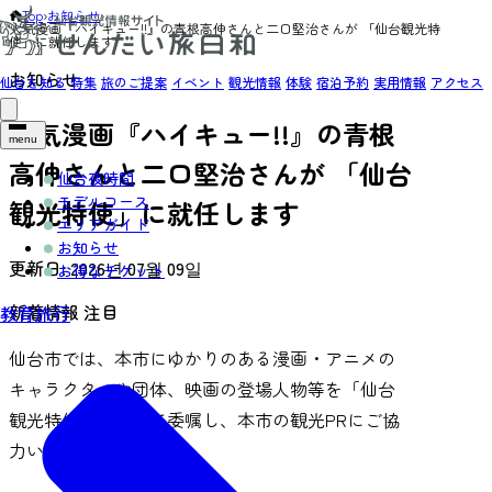
Top
›
お知らせ
›
人気漫画『ハイキュー!!』の青根高伸さんと二口堅治さんが 「仙台観光特
使」に就任します
お知らせ
仙台を知る
特集
旅のご提案
イベント
観光情報
体験
宿泊予約
実用情報
アクセス
人気漫画『ハイキュー!!』の青根
menu
高伸さんと二口堅治さんが 「仙台
仙台夜時間
モデルコース
観光特使」に就任します
エリアガイド
お知らせ
更新日:
2026년 07월 09일
お得なチケット
新着情報
注目
教育旅行
仙台市では、本市にゆかりのある漫画・アニメの
キャラクターや団体、映画の登場人物等を「仙台
観光特使※」として委嘱し、本市の観光PRにご協
力いただいています。