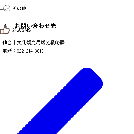
仙台までの経路検索
その他
市内の交通情報
お得なチケット
お知らせ
４ お問い合わせ先
公式SNS
お問い合わせ
教育旅行
仙台市文化観光局観光戦略課
観光マップ
せんだい旅日和 X
せんだい旅日和とは
電話：022-214-3018
せんだい旅日和 Instagram
サイト利用規約
せんだい旅日和 Facebook
プライバシーポリシー
仙台旅先体験コレクション Facebook
サイトマップ
仙台旅先体験コレクション Instagaram
仙臺写真館フォトギャラリー