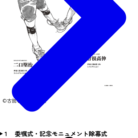
©古舘春一／集英社
１ 委嘱式・記念モニュメント除幕式