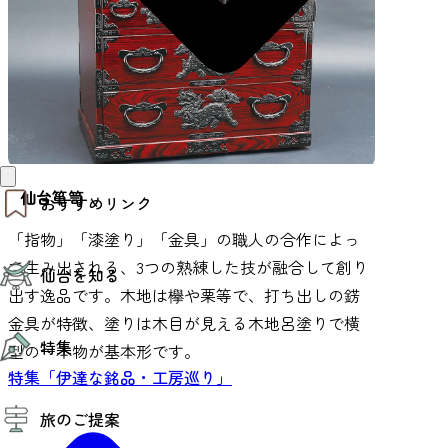
仙台箪笥
おすすめリンク
「指物」「漆塗り」「金具」の職人の合作によっ
仙台夜時間
て生み出される、3つの熟練した技が融合して創り
仙台を知る
モデルコース
出す逸品です。木地は欅や栗等で、打ち出しの錺
エリアガイド
お知らせ
金具が特徴、塗りは木目が見える木地呂塗りで横
仙台の魅力
お得なチケット
特集
エリアガイド
型の一本物が基本形です。
復興に向けて
特集「伊達な銘品・工房巡り」
仙台観光PR動画ライブラリー
特集
仙台から行く東北周遊旅
旅のご提案
夜時間トピックス
伝統的工芸品