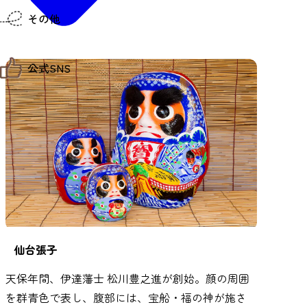
仙台までの経路検索
その他
市内の交通情報
お得なチケット
お知らせ
公式SNS
お問い合わせ
教育旅行
観光マップ
せんだい旅日和 X
せんだい旅日和とは
せんだい旅日和 Instagram
サイト利用規約
せんだい旅日和 Facebook
プライバシーポリシー
仙台旅先体験コレクション Facebook
サイトマップ
仙台旅先体験コレクション Instagaram
仙臺写真館フォトギャラリー
仙台張子
天保年間、伊達藩士 松川豊之進が創始。顔の周囲
を群青色で表し、腹部には、宝船・福の神が施さ