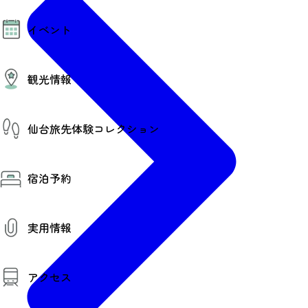
モデルコース
イベント
AIおまかせコース
オリジナルプラン
みんなの旅行記
イベント情報
観光情報
その他イベント情報（音楽・展示会）
スポーツ情報
コンベンション情報
観光スポット
仙台旅先体験コレクション
温泉
美味いもの
季節のイベント
仙台旅先体験コレクション
プロスポーツチーム・プロオーケストラ
宿泊予約
体験プログラム検索（予約）
仙台の銘品
体験事業者からのお知らせ
仙台夜時間
体験トピックス
宿泊予約
宿泊施設
体験事業者
実用情報
仙台観光マップ
観光案内
アクセス
お役立ち情報
観光アプリ
仙台観光マップ