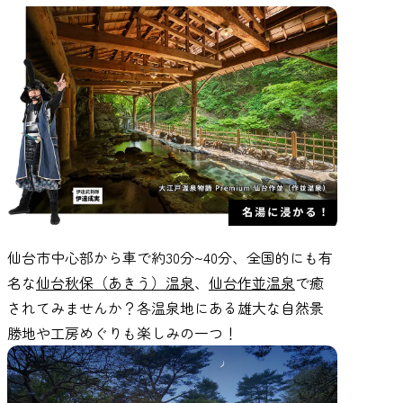
仙台市中心部から車で約30分~40分、全国的にも有
名な
仙台秋保（あきう）温泉
、
仙台作並温泉
で癒
されてみませんか？各温泉地にある雄大な自然景
勝地や工房めぐりも楽しみの一つ！