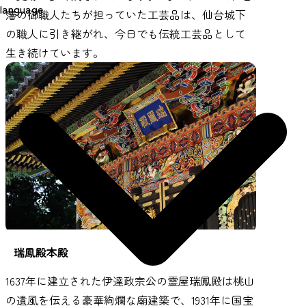
language
藩の御職人たちが担っていた工芸品は、仙台城下
の職人に引き継がれ、今日でも伝統工芸品として
生き続けています。
瑞鳳殿本殿
1637年に建立された伊達政宗公の霊屋瑞鳳殿は桃山
の遺風を伝える豪華絢爛な廟建築で、1931年に国宝