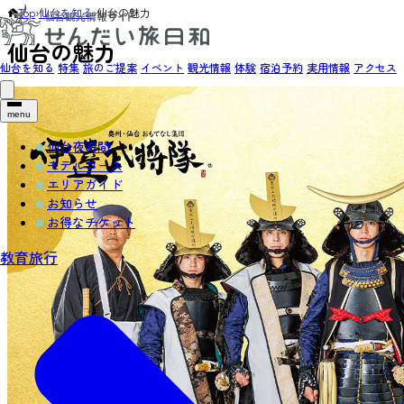
Top
›
仙台を知る
›
仙台の魅力
仙台の魅力
仙台を知る
特集
旅のご提案
イベント
観光情報
体験
宿泊予約
実用情報
アクセス
menu
仙台夜時間
モデルコース
エリアガイド
お知らせ
お得なチケット
教育旅行