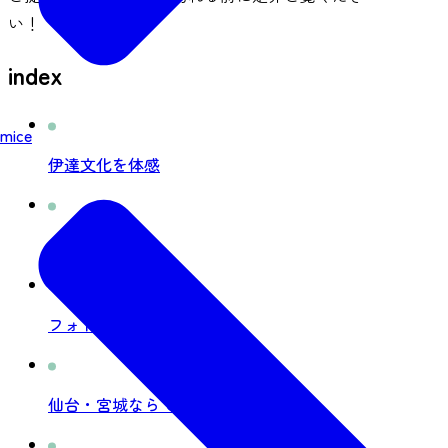
い！
index
mice
伊達文化を体感
名湯に浸かる
フォトジェニックな街？！
仙台・宮城ならではの体験を！