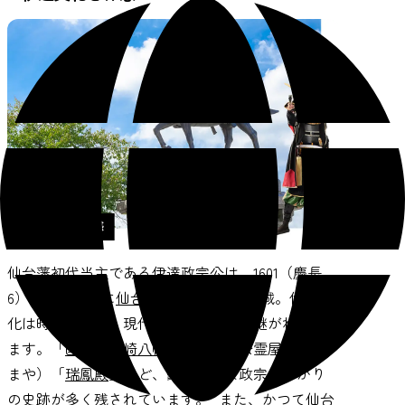
仙台藩初代当主である伊達政宗公は、1601（慶長
6）年、青葉山に
仙台城（青葉城）
を築城。伊達文
化は時代を重ね、現代にも脈々と受け継がれてい
ます。「
国宝・大崎八幡宮
」や政宗公霊屋（おた
まや）「
瑞鳳殿
」など、豪華絢爛な政宗公ゆかり
の史跡が多く残されています。 また、かつて仙台