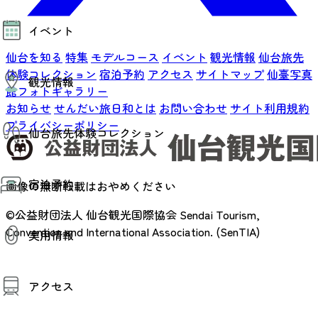
モデルコース
イベント
AIおまかせコース
オリジナルプラン
仙台を知る
特集
モデルコース
イベント
観光情報
仙台旅先
みんなの旅行記
イベント情報
体験コレクション
宿泊予約
アクセス
サイトマップ
仙臺写真
観光情報
その他イベント情報（音楽・展示会）
館フォトギャラリー
スポーツ情報
お知らせ
せんだい旅日和とは
お問い合わせ
サイト利用規約
コンベンション情報
観光スポット
プライバシーポリシー
仙台旅先体験コレクション
温泉
美味いもの
季節のイベント
仙台旅先体験コレクション
プロスポーツチーム・プロオーケストラ
宿泊予約
体験プログラム検索（予約）
画像の無断転載はおやめください
仙台の銘品
体験事業者からのお知らせ
仙台夜時間
©公益財団法人 仙台観光国際協会
Sendai Tourism,
体験トピックス
宿泊予約
宿泊施設
体験事業者
Convention and International Association. (SenTIA)
実用情報
仙台観光マップ
観光案内
アクセス
お役立ち情報
観光アプリ
仙台観光マップ