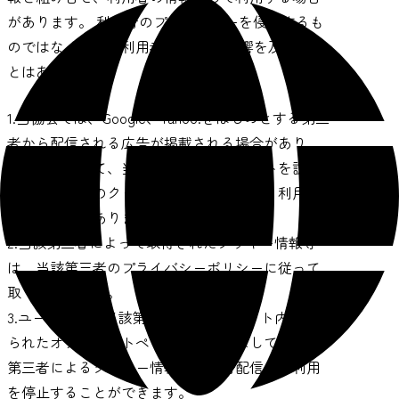
があります。 利用者のプライバシーを侵害するも
のではなく、また利用者のPCへ悪影響を及ぼすこ
とはありません。
1.当協会では、Google、Yahoo!をはじめとする第三
者から配信される広告が掲載される場合があり、
これに関連して、当該第三者が、当サイトを訪問
したユーザーのクッキー情報等を取得し、利用し
ている場合があります。
2.当該第三者によって取得されたクッキー情報等
は、当該第三者のプライバシーポリシーに従って
取り扱われます。
3.ユーザーは、当該第三者のウェブサイト内に設け
られたオプトアウトページにアクセスして、当該
第三者によるクッキー情報等の広告配信への利用
を停止することができます。