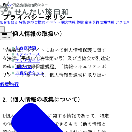
Top
›
プライバシーポリシー
プライバシーポリシー
仙台を知る
特集
旅のご提案
イベント
観光情報
体験
宿泊予約
実用情報
アクセス
1.（個人情報の取扱い）
menu
仙台夜時間
当協会は、本サイトにおいて個人情報保護に関す
モデルコース
る法律（平成15年法律第57号）及び当協会が別途定
エリアガイド
める「個人情報保護規程」「情報セキュリティポ
お知らせ
お得なチケット
リシー」に基づいて、個人情報を適切に取り扱い
ます。
教育旅行
2.（個人情報の収集について）
1.個人情報とは、個人に関する情報であって、特定
の個人を識別することができるもの（他の情報と
照合することができ、それにより特定の個人を識