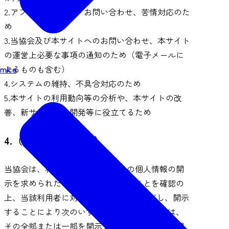
2.アフターサービス、お問い合わせ、苦情対応のた
め
3.当協会及び本サイトへのお問い合わせ、本サイト
の運営上必要な事項の通知のため（電子メールに
mice
よるものも含む）
4.システムの維持、不具合対応のため
5.本サイトの利用動向等の分析や、本サイトの改
善、新サービスの開発等に役立てるため
4.（個人情報の開示）
当協会は、利用者から利用者本人の個人情報の開
示を求められたときは、本人であることを確認の
上、当該利用者に対し開示します。 ただし、開示
することにより次のいずれかに該当する場合は、
その全部または一部を開示しないこともあり、開