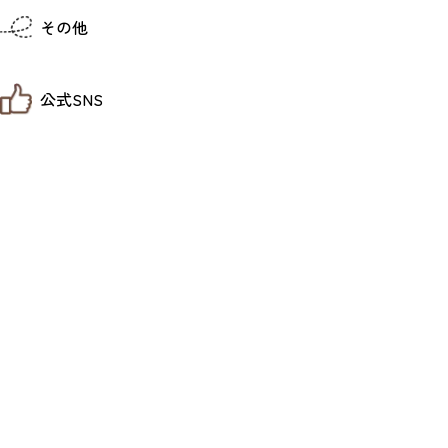
仙台までの経路検索
その他
市内の交通情報
お得なチケット
お知らせ
公式SNS
お問い合わせ
教育旅行
観光マップ
せんだい旅日和 X
せんだい旅日和とは
せんだい旅日和 Instagram
サイト利用規約
せんだい旅日和 Facebook
プライバシーポリシー
仙台旅先体験コレクション Facebook
サイトマップ
仙台旅先体験コレクション Instagaram
仙臺写真館フォトギャラリー