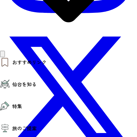
おすすめリンク
仙台夜時間
仙台を知る
モデルコース
エリアガイド
お知らせ
仙台の魅力
お得なチケット
特集
エリアガイド
復興に向けて
仙台観光PR動画ライブラリー
特集
仙台から行く東北周遊旅
旅のご提案
夜時間トピックス
伝統的工芸品