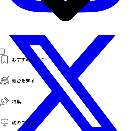
おすすめリンク
仙台夜時間
仙台を知る
モデルコース
エリアガイド
お知らせ
仙台の魅力
お得なチケット
特集
エリアガイド
復興に向けて
仙台観光PR動画ライブラリー
特集
仙台から行く東北周遊旅
旅のご提案
夜時間トピックス
伝統的工芸品