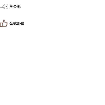
仙台までの経路検索
その他
市内の交通情報
お得なチケット
お知らせ
公式SNS
お問い合わせ
教育旅行
観光マップ
せんだい旅日和 X
せんだい旅日和とは
せんだい旅日和 Instagram
サイト利用規約
せんだい旅日和 Facebook
プライバシーポリシー
仙台旅先体験コレクション Facebook
サイトマップ
仙台旅先体験コレクション Instagaram
仙臺写真館フォトギャラリー