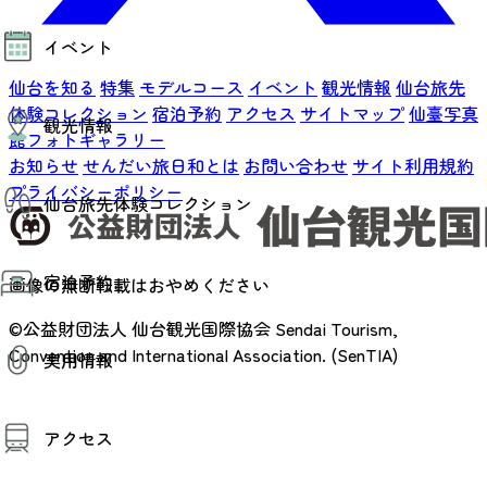
モデルコース
イベント
AIおまかせコース
オリジナルプラン
仙台を知る
特集
モデルコース
イベント
観光情報
仙台旅先
みんなの旅行記
イベント情報
体験コレクション
宿泊予約
アクセス
サイトマップ
仙臺写真
観光情報
その他イベント情報（音楽・展示会）
館フォトギャラリー
スポーツ情報
お知らせ
せんだい旅日和とは
お問い合わせ
サイト利用規約
コンベンション情報
観光スポット
プライバシーポリシー
仙台旅先体験コレクション
温泉
美味いもの
季節のイベント
仙台旅先体験コレクション
プロスポーツチーム・プロオーケストラ
宿泊予約
体験プログラム検索（予約）
画像の無断転載はおやめください
仙台の銘品
体験事業者からのお知らせ
仙台夜時間
©公益財団法人 仙台観光国際協会
Sendai Tourism,
体験トピックス
宿泊予約
宿泊施設
体験事業者
Convention and International Association. (SenTIA)
実用情報
仙台観光マップ
観光案内
アクセス
お役立ち情報
観光アプリ
仙台観光マップ