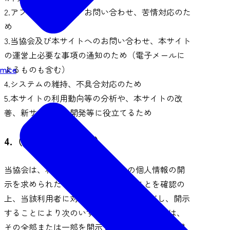
2.アフターサービス、お問い合わせ、苦情対応のた
め
3.当協会及び本サイトへのお問い合わせ、本サイト
の運営上必要な事項の通知のため（電子メールに
mice
よるものも含む）
4.システムの維持、不具合対応のため
5.本サイトの利用動向等の分析や、本サイトの改
善、新サービスの開発等に役立てるため
4.（個人情報の開示）
当協会は、利用者から利用者本人の個人情報の開
示を求められたときは、本人であることを確認の
上、当該利用者に対し開示します。 ただし、開示
することにより次のいずれかに該当する場合は、
その全部または一部を開示しないこともあり、開