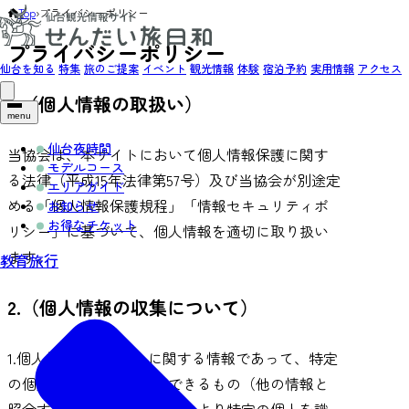
Top
›
プライバシーポリシー
プライバシーポリシー
仙台を知る
特集
旅のご提案
イベント
観光情報
体験
宿泊予約
実用情報
アクセス
1.（個人情報の取扱い）
menu
仙台夜時間
当協会は、本サイトにおいて個人情報保護に関す
モデルコース
る法律（平成15年法律第57号）及び当協会が別途定
エリアガイド
める「個人情報保護規程」「情報セキュリティポ
お知らせ
お得なチケット
リシー」に基づいて、個人情報を適切に取り扱い
ます。
教育旅行
2.（個人情報の収集について）
1.個人情報とは、個人に関する情報であって、特定
の個人を識別することができるもの（他の情報と
照合することができ、それにより特定の個人を識