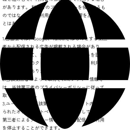
があります。 利用者のプライバシーを侵害するも
のではなく、また利用者のPCへ悪影響を及ぼすこ
とはありません。
1.当協会では、Google、Yahoo!をはじめとする第三
者から配信される広告が掲載される場合があり、
これに関連して、当該第三者が、当サイトを訪問
したユーザーのクッキー情報等を取得し、利用し
ている場合があります。
2.当該第三者によって取得されたクッキー情報等
は、当該第三者のプライバシーポリシーに従って
取り扱われます。
3.ユーザーは、当該第三者のウェブサイト内に設け
られたオプトアウトページにアクセスして、当該
第三者によるクッキー情報等の広告配信への利用
を停止することができます。