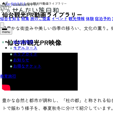
Top
›
仙台を知る
›
仙台観光PR動画ライブラリー
仙台観光PR動画ライブラリー
仙台を知る
特集
旅のご提案
イベント
観光情報
体験
宿泊予約
緑豊かな街並みや美しい四季の移ろい、文化の薫り。
menu
仙台市観光PR映像
仙台夜時間
モデルコース
エリアガイド
お知らせ
お得なチケット
教育旅行
豊かな自然と都市が調和し、「杜の都」と称される仙
トで賑わう様子を、春夏秋冬に分けて紹介しています