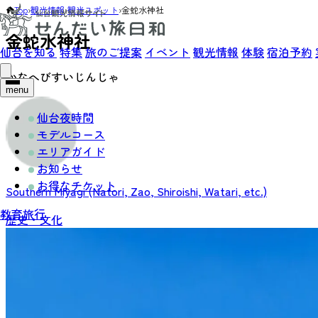
Top
›
観光情報
›
観光スポット
›
金蛇水神社
金蛇水神社
仙台を知る
特集
旅のご提案
イベント
観光情報
体験
宿泊予約
かなへびすいじんじゃ
menu
仙台夜時間
モデルコース
エリアガイド
お知らせ
お得なチケット
Southern Miyagi (Natori, Zao, Shiroishi, Watari, etc.)
教育旅行
歴史・文化