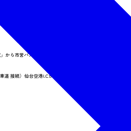
」から市営バスで約15分、「金蛇水神社」前下車 徒歩で約5分
続）仙台空港I.Cから約10分、岩沼I.Cから約15分