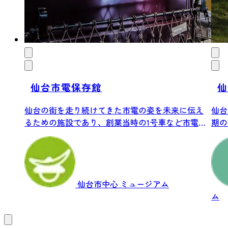
仙台市電保存館
仙
仙台の街を走り続けてきた市電の姿を未来に伝え
仙台
るための施設であり、創業当時の1号車など市電車
期の
両や...
仙台市中心
ミュージアム
ム