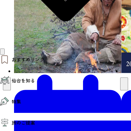
おすすめリンク
仙台夜時間
仙台を知る
モデルコース
エリアガイド
お知らせ
仙台の魅力
お得なチケット
特集
エリアガイド
復興に向けて
仙台観光PR動画ライブラリー
特集
仙台から行く東北周遊旅
旅のご提案
夜時間トピックス
伝統的工芸品