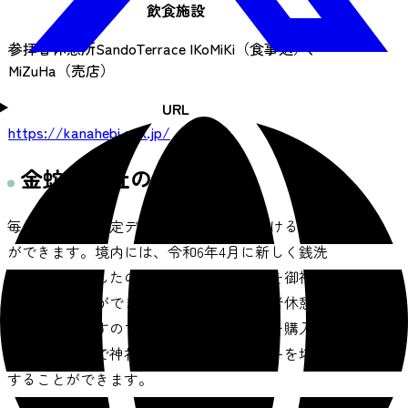
飲食施設
参拝者休憩所SandoTerrace IKoMiKi（食事処）、
MiZuHa（売店）
URL
https://kanahebi.cdx.jp/
金蛇水神社の楽しみ方
毎月や各行事限定デザインの朱印紙を受けること
ができます。境内には、令和6年4月に新しく銭洗
い場ができましたので、お手持ちのお金を御神水
で清めることができます。外苑には参拝者休憩所
施設がありますので、参拝後にお土産品を購入し
たり、食事処で神社オリジナルのメニューを堪能
することができます。