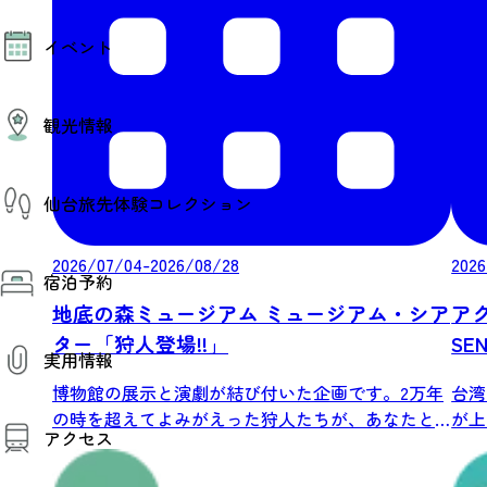
モデルコース
イベント
AIおまかせコース
オリジナルプラン
みんなの旅行記
イベント情報
観光情報
その他イベント情報（音楽・展示会）
スポーツ情報
コンベンション情報
観光スポット
仙台旅先体験コレクション
温泉
美味いもの
季節のイベント
仙台旅先体験コレクション
2026/07/04-2026/08/28
2026
プロスポーツチーム・プロオーケストラ
宿泊予約
体験プログラム検索（予約）
仙台の銘品
体験事業者からのお知らせ
地底の森ミュージアム ミュージアム・シア
ア
仙台夜時間
体験トピックス
宿泊予約
ター「狩人登場!!」
SEN
宿泊施設
体験事業者
実用情報
仙台観光マップ
博物館の展示と演劇が結び付いた企画です。2万年
台湾
観光案内
の時を超えてよみがえった狩人たちが、あなたと
が上
アクセス
お役立ち情報
の出...
願...
観光アプリ
仙台観光マップ