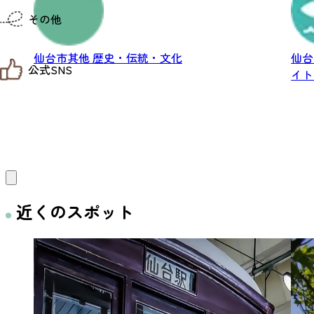
仙台までの経路検索
その他
市内の交通情報
お得なチケット
お知らせ
仙台市其他
歴史・伝統・文化
仙
公式SNS
お問い合わせ
イト
教育旅行
観光マップ
せんだい旅日和 X
せんだい旅日和とは
せんだい旅日和 Instagram
サイト利用規約
せんだい旅日和 Facebook
プライバシーポリシー
仙台旅先体験コレクション Facebook
サイトマップ
仙台旅先体験コレクション Instagaram
仙臺写真館フォトギャラリー
近くのスポット