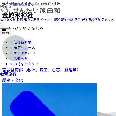
Top
›
観光情報
›
観光スポット
›
金蛇水神社
金蛇水神社
仙台を知る
特集
旅のご提案
イベント
観光情報
体験
宿泊予約
実用情報
アクセス
かなへびすいじんじゃ
menu
仙台夜時間
モデルコース
エリアガイド
お知らせ
お得なチケット
宫城县南部（名取、藏王、白石、亘理等）
教育旅行
歴史・文化