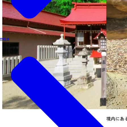
mice
境内にあ