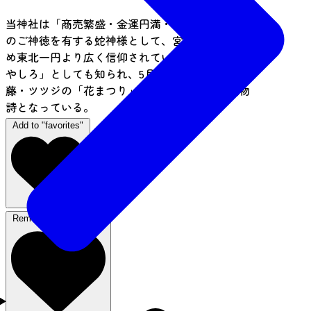
当神社は「商売繁盛・金運円満・厄除開運」など
のご神徳を有する蛇神様として、宮城県内をはじ
め東北一円より広く信仰されている。また「花の
やしろ」としても知られ、5月に行われる牡丹・
藤・ツツジの「花まつり」は仙台圏の季節の風物
詩となっている。
Add to "favorites"
Remove from favorites