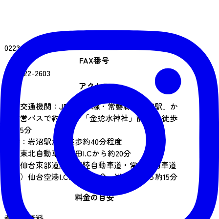
電話番号
0223-22-2672
FAX番号
0223-22-2603
アクセス
公共交通機関：JR東北本線・常磐線「岩沼駅」か
ら市営バスで約15分、「金蛇水神社」前下車 徒歩
で約5分
徒歩：岩沼駅から徒歩約40分程度
車：東北自動車道村田I.Cから約20分
仙台東部道路（三陸自動車道・常磐自動車道
接続）仙台空港I.Cから約10分、岩沼I.Cから約15分
料金の目安
参拝は無料