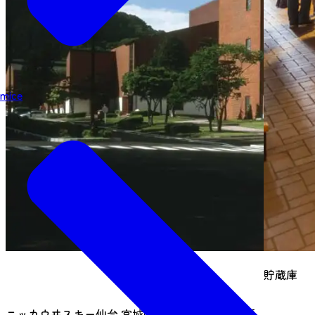
mice
貯蔵庫
ニッカウヰスキー仙台 宮城峡蒸溜所では、案内係