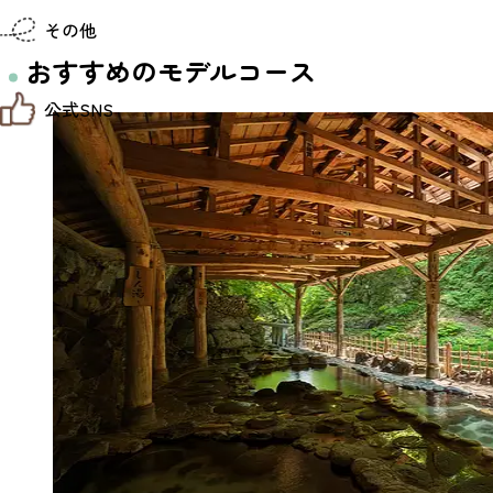
仙台までの経路検索
その他
市内の交通情報
お得なチケット
おすすめのモデルコース
お知らせ
公式SNS
お問い合わせ
教育旅行
観光マップ
せんだい旅日和 X
せんだい旅日和とは
せんだい旅日和 Instagram
サイト利用規約
せんだい旅日和 Facebook
プライバシーポリシー
仙台旅先体験コレクション Facebook
サイトマップ
仙台旅先体験コレクション Instagaram
仙臺写真館フォトギャラリー