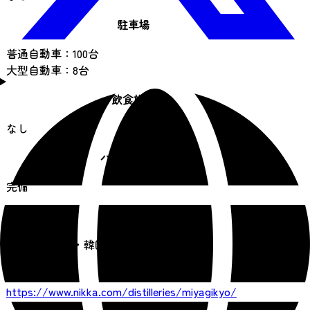
駐車場
普通自動車：100台
大型自動車：8台
飲食施設
なし
バリアフリー
完備
言語対応
英語・中国語・韓国語
URL
https://www.nikka.com/distilleries/miyagikyo/