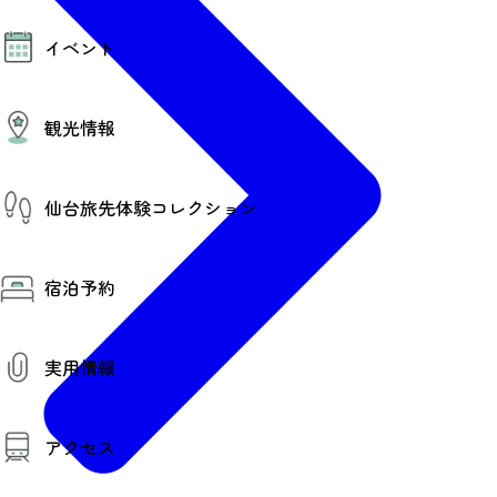
モデルコース
イベント
AIおまかせコース
オリジナルプラン
みんなの旅行記
イベント情報
観光情報
その他イベント情報（音楽・展示会）
スポーツ情報
コンベンション情報
観光スポット
仙台旅先体験コレクション
温泉
美味いもの
季節のイベント
仙台旅先体験コレクション
プロスポーツチーム・プロオーケストラ
宿泊予約
体験プログラム検索（予約）
仙台の銘品
体験事業者からのお知らせ
仙台夜時間
体験トピックス
宿泊予約
宿泊施設
体験事業者
実用情報
仙台観光マップ
観光案内
アクセス
お役立ち情報
観光アプリ
仙台観光マップ