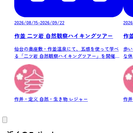
2026/08/15-2026/09/22
2026
作並 二ツ岩 自然観察ハイキングツアー
作
仙台の奥座敷・作並温泉にて、五感を使って学べ
歩い
る「二ツ岩 自然観察ハイキングツアー」を開催い
な休
たし...
ウォー
作并・定义
自然・生き物
レジャー
作