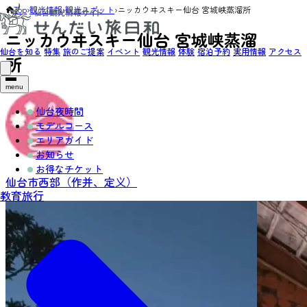
Top
›
観光情報
›
観光スポット
›
ニッカウヰスキー仙台 宮城峡蒸溜所
ニッカウヰスキー仙台 宮城峡蒸溜
仙台を知る
特集
旅のご提案
イベント
観光情報
体験
宿泊予約
実用情報
アクセス
所
menu
仙台夜時間
モデルコース
エリアガイド
お知らせ
お得なチケット
仙台市西部（作并、定义）
教育旅行