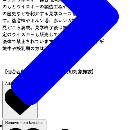
のもとウイスキーの製造工程やニッカウヰスキー
の歴史などを紹介する見学コースを設けていま
す。蒸溜棟やキルン塔、赤レンガ調の貯蔵庫など
見どころ満載。見学終了後は無料試飲や蒸溜所限
定のウイスキーも販売しています。※飲酒運転は
法律で禁止されています。運転手、20歳未満、妊
娠中や授乳期の方は不可。
【仙台西部地区〇得クーポン 利用対象施設】
Add to "favorites"
Remove from favorites