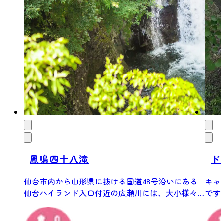
鳳鳴四十八滝
ド
仙台市内から山形県に抜ける国道48号沿いにある
キャ
仙台ハイランド入口付近の広瀬川には、大小様々
です
な滝...
のまつ