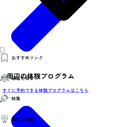
おすすめリンク
仙台夜時間
周辺の体験プログラム
仙台を知る
モデルコース
エリアガイド
すぐに予約できる体験プログラムはこちら
お知らせ
仙台の魅力
お得なチケット
特集
エリアガイド
復興に向けて
仙台観光PR動画ライブラリー
特集
仙台から行く東北周遊旅
旅のご提案
夜時間トピックス
伝統的工芸品