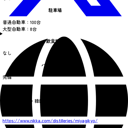
駐車場
普通自動車：100台
大型自動車：8台
飲食施設
なし
バリアフリー
完備
言語対応
英語・中国語・韓国語
URL
https://www.nikka.com/distilleries/miyagikyo/