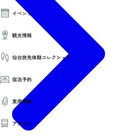
モデルコース
イベント
AIおまかせコース
オリジナルプラン
みんなの旅行記
イベント情報
観光情報
その他イベント情報（音楽・展示会）
スポーツ情報
コンベンション情報
観光スポット
仙台旅先体験コレクション
温泉
美味いもの
季節のイベント
仙台旅先体験コレクション
プロスポーツチーム・プロオーケストラ
宿泊予約
体験プログラム検索（予約）
仙台の銘品
体験事業者からのお知らせ
仙台夜時間
体験トピックス
宿泊予約
宿泊施設
体験事業者
実用情報
仙台観光マップ
観光案内
アクセス
お役立ち情報
観光アプリ
仙台観光マップ