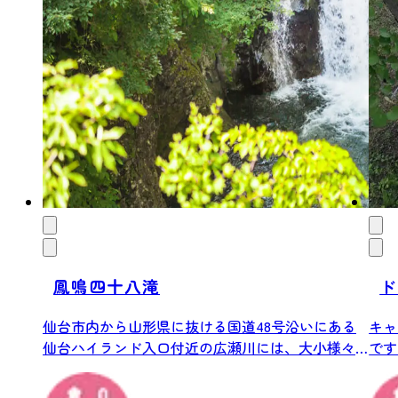
鳳鳴四十八滝
ド
仙台市内から山形県に抜ける国道48号沿いにある
キャ
仙台ハイランド入口付近の広瀬川には、大小様々
です
な滝...
のまつ