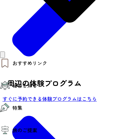
おすすめリンク
仙台夜時間
周辺の体験プログラム
仙台を知る
モデルコース
エリアガイド
すぐに予約できる体験プログラムはこちら
お知らせ
仙台の魅力
お得なチケット
特集
エリアガイド
復興に向けて
仙台観光PR動画ライブラリー
特集
仙台から行く東北周遊旅
旅のご提案
夜時間トピックス
伝統的工芸品