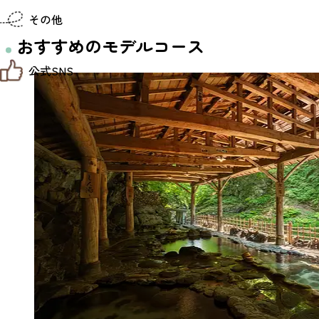
仙台までの経路検索
その他
市内の交通情報
お得なチケット
おすすめのモデルコース
お知らせ
公式SNS
お問い合わせ
教育旅行
観光マップ
せんだい旅日和 X
せんだい旅日和とは
せんだい旅日和 Instagram
サイト利用規約
せんだい旅日和 Facebook
プライバシーポリシー
仙台旅先体験コレクション Facebook
サイトマップ
仙台旅先体験コレクション Instagaram
仙臺写真館フォトギャラリー