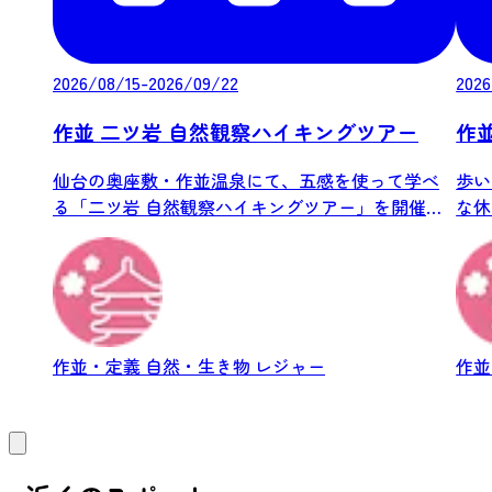
2026/08/15-2026/09/22
2026
作並 二ツ岩 自然観察ハイキングツアー
作
仙台の奥座敷・作並温泉にて、五感を使って学べ
歩い
る「二ツ岩 自然観察ハイキングツアー」を開催い
な休
たし...
ウォー
作並・定義
自然・生き物
レジャー
作