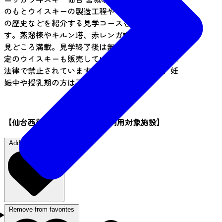
のもとウイスキーの製造工程やニッカウヰスキー
の歴史などを紹介する見学コースを設けていま
す。蒸溜棟やキルン塔、赤レンガ調の貯蔵庫など
見どころ満載。見学終了後は無料試飲や蒸溜所限
定のウイスキーも販売しています。※飲酒運転は
法律で禁止されています。運転手、20歳未満、妊
娠中や授乳期の方は不可。
【仙台西部地区〇得クーポン 利用対象施設】
Add to "favorites"
Remove from favorites