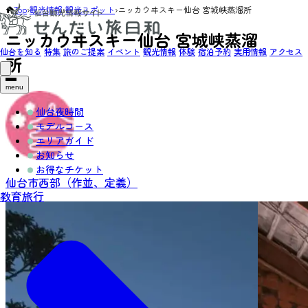
Top
›
観光情報
›
観光スポット
›
ニッカウヰスキー仙台 宮城峡蒸溜所
ニッカウヰスキー仙台 宮城峡蒸溜
仙台を知る
特集
旅のご提案
イベント
観光情報
体験
宿泊予約
実用情報
アクセス
所
menu
仙台夜時間
モデルコース
エリアガイド
お知らせ
お得なチケット
仙台市西部（作並、定義）
教育旅行