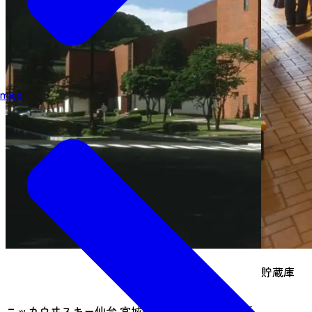
mice
貯蔵庫
ニッカウヰスキー仙台 宮城峡蒸溜所では、案内係