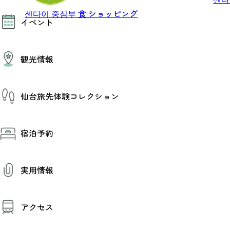
モデルコース
센다이 중심부
食
ショッピング
イベント
AIおまかせコース
オリジナルプラン
みんなの旅行記
イベント情報
観光情報
その他イベント情報（音楽・展示会）
スポーツ情報
コンベンション情報
観光スポット
仙台旅先体験コレクション
温泉
美味いもの
季節のイベント
仙台旅先体験コレクション
プロスポーツチーム・プロオーケストラ
宿泊予約
体験プログラム検索（予約）
仙台の銘品
体験事業者からのお知らせ
仙台夜時間
体験トピックス
宿泊予約
宿泊施設
体験事業者
実用情報
仙台観光マップ
観光案内
アクセス
お役立ち情報
観光アプリ
仙台観光マップ