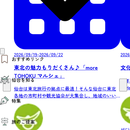
2026/09/19-2026/09/22
2026
おすすめリンク
東北の魅力もりだくさん♪「more
文化
仙台夜時間
TOHOKU マルシェ」
仙台を知る
モデルコース
今年
エリアガイド
Sty
仙台は東北旅行の拠点に最適！そんな仙台に東北
お知らせ
仙台の魅力
各地の市町村や観光協会が大集合し、地域のいい
お得なチケット
特集
エリアガイド
もの、...
復興に向けて
仙台観光PR動画ライブラリー
特集
仙台から行く東北周遊旅
旅のご提案
夜時間トピックス
伝統的工芸品
센다