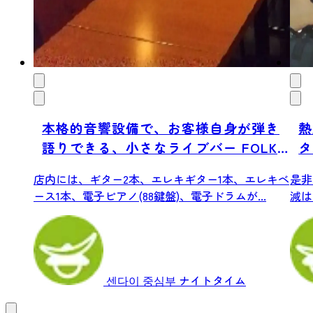
本格的音響設備で、お客様自身が弾き
熱
語りできる、小さなライブバー FOLK
タ
SONG BAR 海風
店内には、ギター2本、エレキギター1本、エレキベ
是非
ース1本、電子ピアノ(88鍵盤)、電子ドラムが...
減は
の。今
센다이 중심부
ナイトタイム