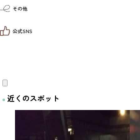
仙台までの経路検索
その他
市内の交通情報
お得なチケット
お知らせ
公式SNS
お問い合わせ
教育旅行
観光マップ
せんだい旅日和 X
せんだい旅日和とは
せんだい旅日和 Instagram
サイト利用規約
せんだい旅日和 Facebook
プライバシーポリシー
仙台旅先体験コレクション Facebook
サイトマップ
仙台旅先体験コレクション Instagaram
仙臺写真館フォトギャラリー
近くのスポット