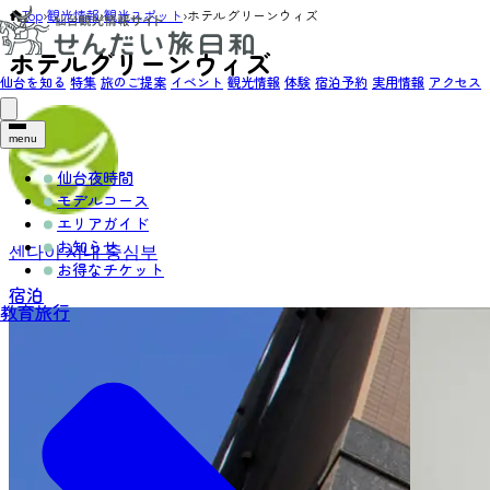
Top
›
観光情報
›
観光スポット
›
ホテルグリーンウィズ
ホテルグリーンウィズ
仙台を知る
特集
旅のご提案
イベント
観光情報
体験
宿泊予約
実用情報
アクセス
menu
仙台夜時間
モデルコース
エリアガイド
お知らせ
센다이 시내 중심부
お得なチケット
宿泊
教育旅行