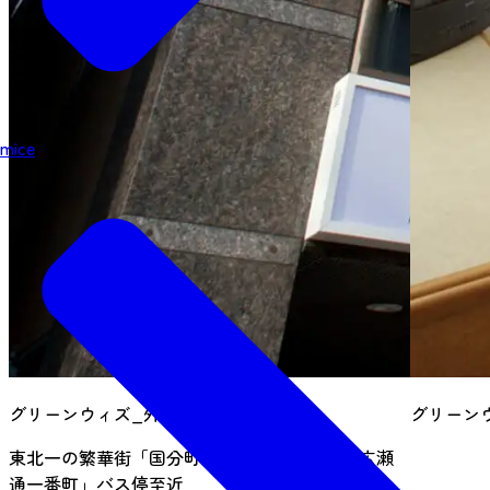
mice
グリーンウィズ_外観
グリーン
東北一の繁華街「国分町」入口、高速バス「広瀬
通一番町」バス停至近