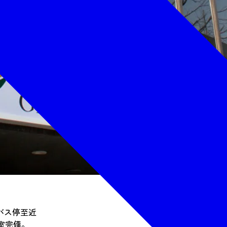
バス停至近
室完備。