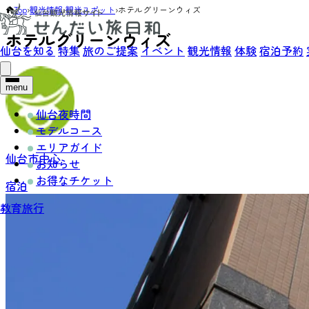
Top
›
観光情報
›
観光スポット
›
ホテルグリーンウィズ
ホテルグリーンウィズ
仙台を知る
特集
旅のご提案
イベント
観光情報
体験
宿泊予約
menu
仙台夜時間
モデルコース
エリアガイド
仙台市中心
お知らせ
お得なチケット
宿泊
教育旅行