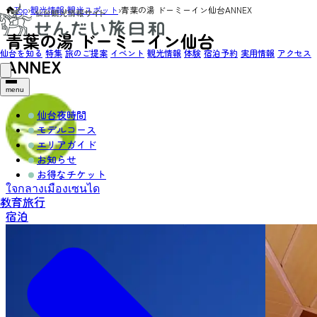
Top
›
観光情報
›
観光スポット
›
青葉の湯 ドーミーイン仙台ANNEX
青葉の湯 ドーミーイン仙台
仙台を知る
特集
旅のご提案
イベント
観光情報
体験
宿泊予約
実用情報
アクセス
ANNEX
menu
仙台夜時間
モデルコース
エリアガイド
お知らせ
お得なチケット
ใจกลางเมืองเซนได
教育旅行
宿泊