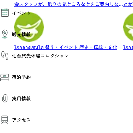
会スタッフが、飾りの見どころなどをご案内しな
とが
モデルコース
がら...
ンの.
イベント
AIおまかせコース
オリジナルプラン
みんなの旅行記
イベント情報
観光情報
その他イベント情報（音楽・展示会）
スポーツ情報
ใจกลางเซนได
祭り・イベント
歴史・伝統・文化
ใจก
コンベンション情報
観光スポット
仙台旅先体験コレクション
温泉
美味いもの
季節のイベント
仙台旅先体験コレクション
プロスポーツチーム・プロオーケストラ
宿泊予約
体験プログラム検索（予約）
仙台の銘品
体験事業者からのお知らせ
仙台夜時間
体験トピックス
宿泊予約
宿泊施設
体験事業者
実用情報
仙台観光マップ
観光案内
アクセス
お役立ち情報
観光アプリ
仙台観光マップ