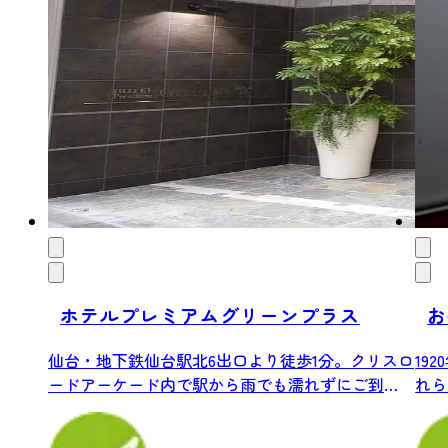
ホテルプレミアムグリーンプラス
お
仙台・地下鉄仙台駅北6出口より徒歩1分。クリスロ
19
ードアーケード内で駅から雨でも濡れずにご到
れら
着。...