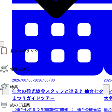
おすすめリンク
仙台夜時間
仙台を知る
モデルコース
エリアガイド
お知らせ
2026/08/06-2026/08/08
2026
仙台の魅力
お得なチケット
特集
エリアガイド
仙台の観光協会スタッフと巡る♪ 仙台七夕
歩
復興に向けて
まつりガイドツアー
大
仙台観光PR動画ライブラリー
特集
仙台から行く東北周遊旅
る
旅のご提案
夜時間トピックス
伝統的工芸品
【仙台七夕まつり期間限定開催！】 仙台の観光協
仙台