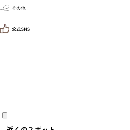
仙台までの経路検索
その他
市内の交通情報
お得なチケット
お知らせ
公式SNS
お問い合わせ
教育旅行
観光マップ
せんだい旅日和 X
せんだい旅日和とは
せんだい旅日和 Instagram
サイト利用規約
せんだい旅日和 Facebook
プライバシーポリシー
仙台旅先体験コレクション Facebook
サイトマップ
仙台旅先体験コレクション Instagaram
仙臺写真館フォトギャラリー
近くのスポット