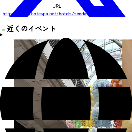
URL
https://www.hotespa.net/hotels/sendai_ax/
近くのイベント