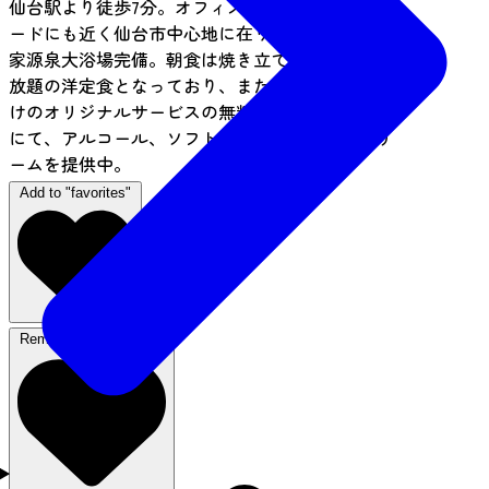
仙台駅より徒歩7分。オフィス街、繁華街、アーケ
ードにも近く仙台市中心地に在りながら天然の自
家源泉大浴場完備。朝食は焼き立てのパンが食べ
放題の洋定食となっており、また仙台では当館だ
けのオリジナルサービスの無料ラウンジ『SOLA』
にて、アルコール、ソフトドリンク、アイスクリ
ームを提供中。
Add to "favorites"
Remove from favorites