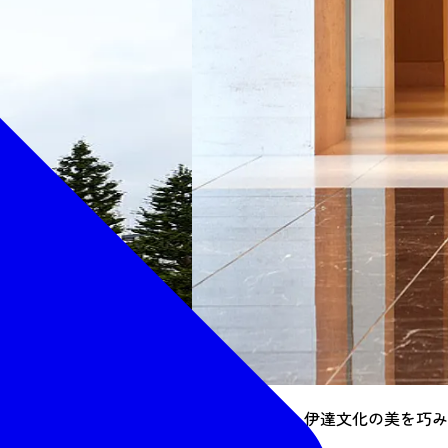
エントランス：伊達文化の美を巧み