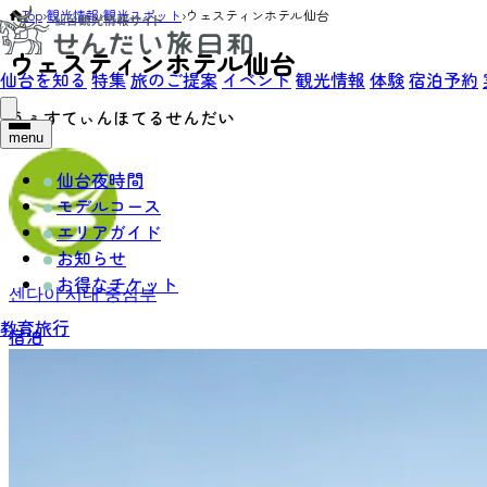
Top
›
観光情報
›
観光スポット
›
ウェスティンホテル仙台
ウェスティンホテル仙台
仙台を知る
特集
旅のご提案
イベント
観光情報
体験
宿泊予約
うぇすてぃんほてるせんだい
menu
仙台夜時間
モデルコース
エリアガイド
お知らせ
お得なチケット
센다이 시내 중심부
教育旅行
宿泊