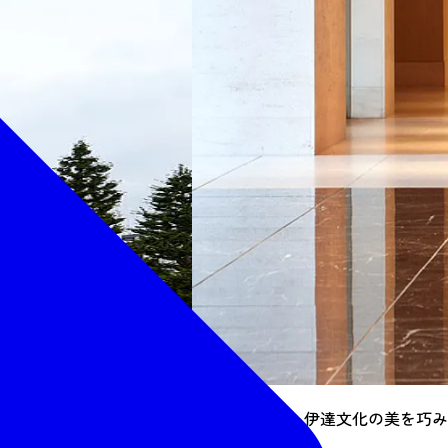
エントランス：伊達文化の美を巧み