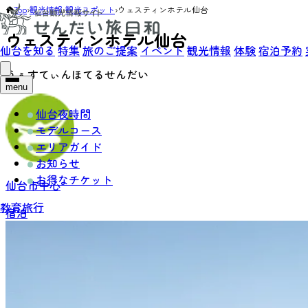
Top
›
観光情報
›
観光スポット
›
ウェスティンホテル仙台
ウェスティンホテル仙台
仙台を知る
特集
旅のご提案
イベント
観光情報
体験
宿泊予約
うぇすてぃんほてるせんだい
menu
仙台夜時間
モデルコース
エリアガイド
お知らせ
お得なチケット
仙台市中心
教育旅行
宿泊