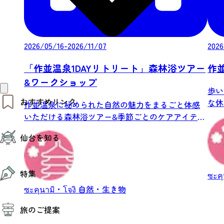
2026/05/16-2026/11/07
2026
「作並温泉1DAYリトリート」森林浴ツアー
作
&ワークショップ
歩い
おすすめリンク
な休
作並温泉に秘められた自然の魅力をまるごと体感
ウォー
いただける森林浴ツアー&季節ごとのケアアイテム
仙台夜時間
を手...
仙台を知る
モデルコース
エリアガイド
お知らせ
仙台の魅力
お得なチケット
特集
エリアガイド
ซะค
復興に向けて
ซะคุนามิ・โจงิ
自然・生き物
仙台観光PR動画ライブラリー
特集
仙台から行く東北周遊旅
旅のご提案
夜時間トピックス
伝統的工芸品