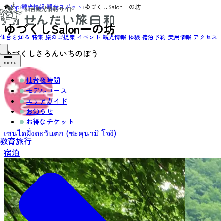
Top
›
観光情報
›
観光スポット
›
ゆづくしSalon一の坊
ゆづくしSalon一の坊
仙台を知る
特集
旅のご提案
イベント
観光情報
体験
宿泊予約
実用情報
アクセス
ゆづくしさろんいちのぼう
menu
仙台夜時間
モデルコース
エリアガイド
お知らせ
お得なチケット
เซนไดฝั่งตะวันตก (ซะคุนามิ โจงิ)
教育旅行
宿泊