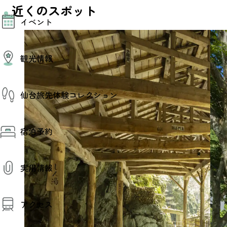
近くのスポット
モデルコース
イベント
AIおまかせコース
オリジナルプラン
みんなの旅行記
イベント情報
観光情報
その他イベント情報（音楽・展示会）
スポーツ情報
コンベンション情報
観光スポット
仙台旅先体験コレクション
温泉
美味いもの
季節のイベント
仙台旅先体験コレクション
プロスポーツチーム・プロオーケストラ
宿泊予約
体験プログラム検索（予約）
仙台の銘品
体験事業者からのお知らせ
仙台夜時間
体験トピックス
宿泊予約
宿泊施設
体験事業者
実用情報
仙台観光マップ
観光案内
アクセス
お役立ち情報
観光アプリ
仙台観光マップ