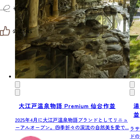
仙台までの経路検索
その他
市内の交通情報
お得なチケット
お知らせ
公式SNS
お問い合わせ
教育旅行
観光マップ
せんだい旅日和 X
せんだい旅日和とは
せんだい旅日和 Instagram
サイト利用規約
せんだい旅日和 Facebook
プライバシーポリシー
仙台旅先体験コレクション Facebook
サイトマップ
仙台旅先体験コレクション Instagaram
仙臺写真館フォトギャラリー
大江戸温泉物語 Premium 仙台作並
湯
並
2025年4月に大江戸温泉物語ブランドとしてリニュ
ーアルオープン。四季折々の渓流の自然美を愛で...
ラサ
ドの