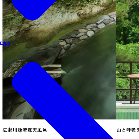
mice
広瀬川源流露天風呂
山と呼吸