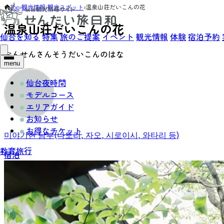
Top
›
観光情報
›
観光スポット
›
温泉山荘だいこんの花
温泉山荘だいこんの花
仙台を知る
特集
旅のご提案
イベント
観光情報
体験
宿泊予約
おんせんさんそうだいこんのはな
menu
仙台夜時間
モデルコース
エリアガイド
お知らせ
お得なチケット
미야기현 남부(나토리, 자오, 시로이시, 와타리 등)
教育旅行
宿泊