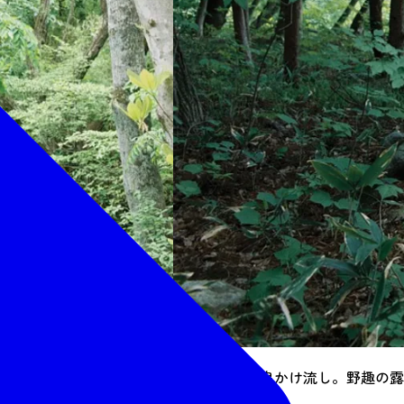
すべて自家源泉かけ流し。野趣の露