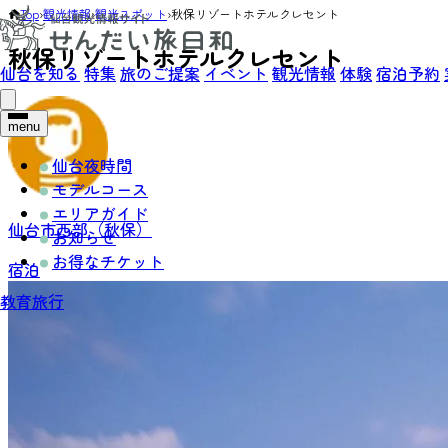
Top
›
観光情報
›
観光スポット
›
秋保リゾートホテルクレセント
秋保リゾートホテルクレセント
仙台を知る
特集
旅のご提案
イベント
観光情報
体験
宿泊予約
menu
仙台夜時間
モデルコース
エリアガイド
仙台市西部（秋保）
お知らせ
お得なチケット
宿泊
教育旅行