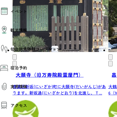
モデルコース
イベント
AIおまかせコース
オリジナルプラン
みんなの旅行記
イベント情報
観光情報
その他イベント情報（音楽・展示会）
スポーツ情報
コンベンション情報
観光スポット
仙台旅先体験コレクション
温泉
美味いもの
季節のイベント
仙台旅先体験コレクション
プロスポーツチーム・プロオーケストラ
宿泊予約
体験プログラム検索（予約）
仙台の銘品
体験事業者からのお知らせ
大願寺（旧万寿院殿霊屋門）
昌
仙台夜時間
体験トピックス
宿泊予約
宿泊施設
体験事業者
青葉区新坂(にいざか)町に大願寺(だいがんじ)があ
大鶴
実用情報
仙台観光マップ
ります。新坂通(にいざかどおり)を北進し、Ｔ...
6（
観光案内
アクセス
お役立ち情報
観光アプリ
仙台観光マップ