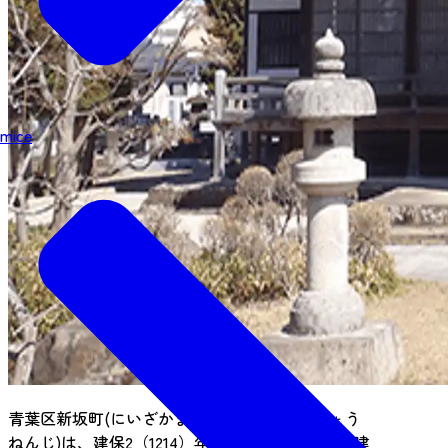
mice
青葉区新坂町(にいざかまち)にある稱念寺(しょう
ねんじ)は、建保2（1214）年に会津若松で開基・建