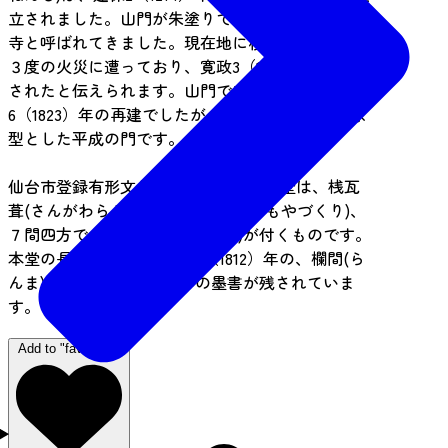
立されました。山門が朱塗りであることから赤門
寺と呼ばれてきました。現在地に移った後、寺は
３度の火災に遭っており、寛政3（1791）年に再建
されたと伝えられます。山門である赤門は文政
6（1823）年の再建でしたが、現在の門はそれを原
型とした平成の門です。
仙台市登録有形文化財になっている本堂は、桟瓦
葺(さんがわらぶき)、入母屋造(いりもやづくり)、
７間四方で３間の向拝(こうはい)が付くものです。
本堂の長押(なげし)に文化9（1812）年の、欄間(ら
んま)には享和2（1802）年の墨書が残されていま
す。
Add to "favorites"