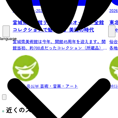
2026/06/20-2026/08/23
2026
宮城県美術館リニューアルオープン 全館
東
コレクションで魅せます 美術の時代
TO
language
宮城県美術館は今年、開館45周年を迎えます。開
仙台
館当初、約700点だったコレクション（所蔵品）
各地
は...
もの、
센다이 중심부
芸術・音楽・アート
센다
近くのスポット