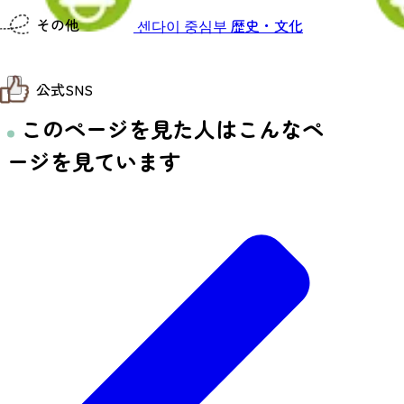
仙台までの経路検索
その他
센다이 중심부
歴史・文化
市内の交通情報
お得なチケット
お知らせ
公式SNS
お問い合わせ
教育旅行
このページを見た人はこんなペ
観光マップ
せんだい旅日和 X
せんだい旅日和とは
せんだい旅日和 Instagram
ージを見ています
サイト利用規約
せんだい旅日和 Facebook
プライバシーポリシー
仙台旅先体験コレクション Facebook
サイトマップ
仙台旅先体験コレクション Instagaram
仙臺写真館フォトギャラリー