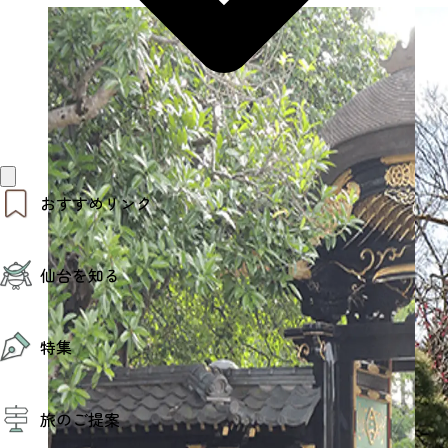
おすすめリンク
仙台夜時間
仙台を知る
モデルコース
エリアガイド
お知らせ
仙台の魅力
お得なチケット
特集
エリアガイド
復興に向けて
仙台観光PR動画ライブラリー
特集
仙台から行く東北周遊旅
旅のご提案
夜時間トピックス
伝統的工芸品