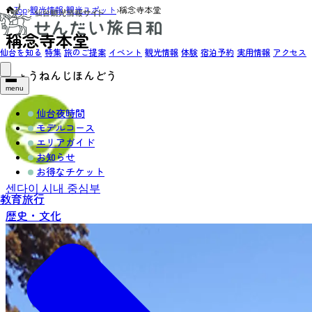
Top
›
観光情報
›
観光スポット
›
稱念寺本堂
稱念寺本堂
仙台を知る
特集
旅のご提案
イベント
観光情報
体験
宿泊予約
実用情報
アクセス
しょうねんじほんどう
menu
仙台夜時間
モデルコース
エリアガイド
お知らせ
お得なチケット
센다이 시내 중심부
教育旅行
歴史・文化