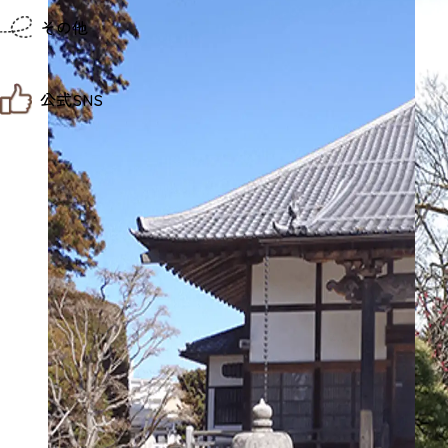
仙台までの経路検索
その他
市内の交通情報
お得なチケット
お知らせ
公式SNS
お問い合わせ
教育旅行
観光マップ
せんだい旅日和 X
せんだい旅日和とは
せんだい旅日和 Instagram
サイト利用規約
せんだい旅日和 Facebook
プライバシーポリシー
仙台旅先体験コレクション Facebook
サイトマップ
仙台旅先体験コレクション Instagaram
仙臺写真館フォトギャラリー