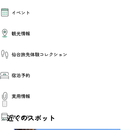
モデルコース
イベント
AIおまかせコース
オリジナルプラン
みんなの旅行記
イベント情報
観光情報
その他イベント情報（音楽・展示会）
スポーツ情報
コンベンション情報
観光スポット
仙台旅先体験コレクション
温泉
美味いもの
季節のイベント
仙台旅先体験コレクション
プロスポーツチーム・プロオーケストラ
宿泊予約
体験プログラム検索（予約）
仙台の銘品
体験事業者からのお知らせ
仙台夜時間
体験トピックス
宿泊予約
宿泊施設
体験事業者
実用情報
仙台観光マップ
観光案内
近くのスポット
アクセス
お役立ち情報
観光アプリ
仙台観光マップ