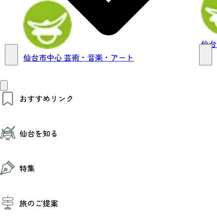
仙台
仙台市中心
芸術・音楽・アート
おすすめリンク
仙台夜時間
仙台を知る
モデルコース
エリアガイド
お知らせ
仙台の魅力
お得なチケット
特集
エリアガイド
復興に向けて
仙台観光PR動画ライブラリー
特集
仙台から行く東北周遊旅
旅のご提案
夜時間トピックス
伝統的工芸品