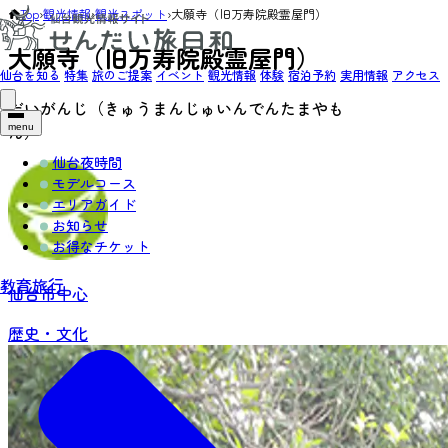
Top
›
観光情報
›
観光スポット
›
大願寺（旧万寿院殿霊屋門）
大願寺（旧万寿院殿霊屋門）
仙台を知る
特集
旅のご提案
イベント
観光情報
体験
宿泊予約
実用情報
アクセス
だいがんじ（きゅうまんじゅいんでんたまやも
ん）
menu
仙台夜時間
モデルコース
エリアガイド
お知らせ
お得なチケット
教育旅行
仙台市中心
歴史・文化