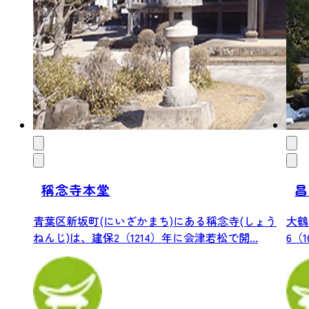
稱念寺本堂
昌
青葉区新坂町(にいざかまち)にある稱念寺(しょう
大鶴
ねんじ)は、建保2（1214）年に会津若松で開...
6（