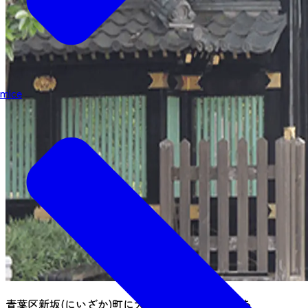
mice
青葉区新坂(にいざか)町に大願寺(だいがんじ)があ