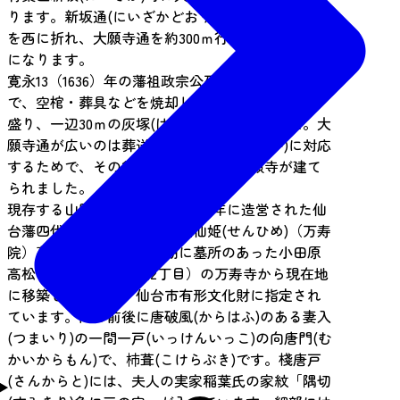
ります。新坂通(にいざかどおり)を北進し、Ｔ字路
を西に折れ、大願寺通を約300ｍ行った突き当たり
になります。
寛永13（1636）年の藩祖政宗公死去の際の葬礼の地
で、空棺・葬具などを焼却し、その灰を集め土を
盛り、一辺30ｍの灰塚(はいづか)を造りました。大
願寺通が広いのは葬送儀礼(そうそうぎれい)に対応
するためで、その後、灰塚の東側に大願寺が建て
られました。
現存する山門は、宝永6（1709）年に造営された仙
台藩四代藩主伊達綱村公夫人仙姫(せんひめ)（万寿
院）墓所の門を、明治初期に墓所のあった小田原
高松（現宮城野区高松2丁目）の万寿寺から現在地
に移築したもので、仙台市有形文化財に指定され
ています。門の前後に唐破風(からはふ)のある妻入
(つまいり)の一間一戸(いっけんいっこ)の向唐門(む
かいからもん)で、杮葺(こけらぶき)です。棧唐戸
(さんからと)には、夫人の実家稲葉氏の家紋「隅切