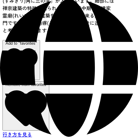
(すみきり)角に三の字」が入っています。細部には
禅宗建築の特徴が見られ、江戸時代中期の伊達家
霊廟(れいびょう)建築を知ることが出来る数少ない
門です。左右の袖塀(そでべい)は移築後に造られた
と考えられています。
Add to "favorites"
Remove from favorites
行き方を見る