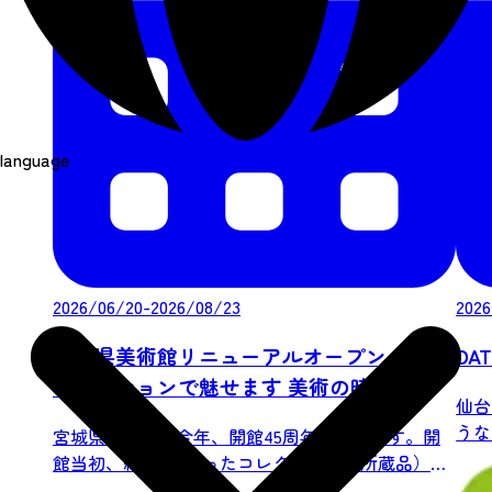
language
2026/06/20-2026/08/23
2026
宮城県美術館リニューアルオープン 全館
DA
コレクションで魅せます 美術の時代
仙台
うな
宮城県美術館は今年、開館45周年を迎えます。開
業やス
館当初、約700点だったコレクション（所蔵品）
は...