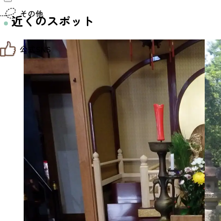
仙台までの経路検索
その他
市内の交通情報
近くのスポット
お得なチケット
お知らせ
公式SNS
お問い合わせ
教育旅行
観光マップ
せんだい旅日和 X
せんだい旅日和とは
せんだい旅日和 Instagram
サイト利用規約
せんだい旅日和 Facebook
プライバシーポリシー
仙台旅先体験コレクション Facebook
サイトマップ
仙台旅先体験コレクション Instagaram
仙臺写真館フォトギャラリー