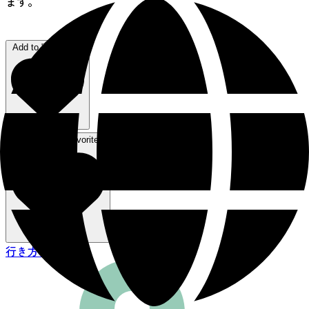
ます。
Add to "favorites"
Remove from favorites
行き方を見る