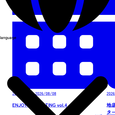
language
2026/08/08-2026/08/08
2026
ENJOY ICE SKATING vol.4
地
ター