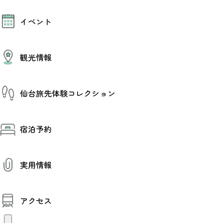
モデルコース
イベント
AIおまかせコース
オリジナルプラン
みんなの旅行記
イベント情報
観光情報
その他イベント情報（音楽・展示会）
スポーツ情報
コンベンション情報
観光スポット
仙台旅先体験コレクション
温泉
美味いもの
季節のイベント
仙台旅先体験コレクション
プロスポーツチーム・プロオーケストラ
宿泊予約
体験プログラム検索（予約）
仙台の銘品
体験事業者からのお知らせ
仙台夜時間
体験トピックス
宿泊予約
宿泊施設
体験事業者
実用情報
仙台観光マップ
観光案内
アクセス
お役立ち情報
観光アプリ
仙台観光マップ