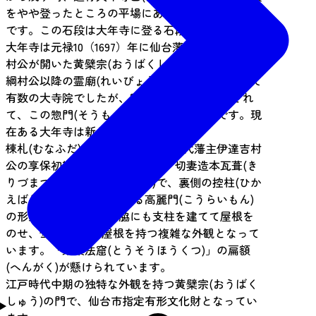
をやや登ったところの平場にあるのが大年寺惣門
です。この石段は大年寺に登る石段でした。
大年寺は元禄10（1697）年に仙台藩四代藩主伊達綱
村公が開いた黄檗宗(おうばくしゅう)の禅寺です。
綱村公以降の霊廟(れいびょう)を司る一門格として
有数の大寺院でしたが、明治維新後に取り壊され
て、この惣門(そうもん)が唯一の建築遺構です。現
在ある大年寺は新しいものです。
棟札(むなふだ)によると、創建は五代藩主伊達吉村
公の享保初期頃と考えられます。切妻造本瓦葺(き
りづまづくりほんかわらぶき)で、裏側の控柱(ひか
えばしら)の上に屋根がある高麗門(こうらいもん)
の形式です。本柱の両脇にも支柱を建てて屋根を
のせ、全部で5つの屋根を持つ複雑な外観となって
います。「東桑法窟(とうそうほうくつ)」の扁額
(へんがく)が懸けられています。
江戸時代中期の独特な外観を持つ黄檗宗(おうばく
しゅう)の門で、仙台市指定有形文化財となってい