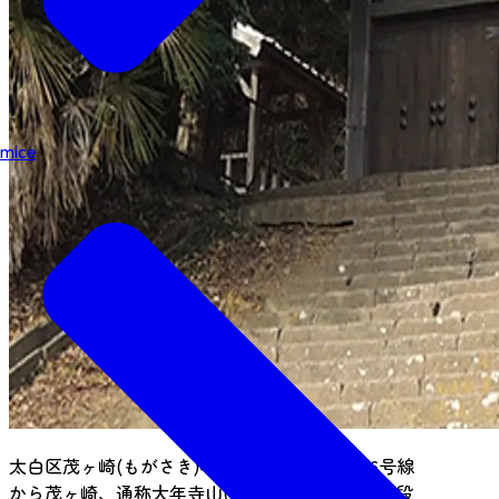
mice
太白区茂ヶ崎(もがさき)4丁目地内、現国道286号線
から茂ヶ崎、通称大年寺山(だいねんじやま)へ石段