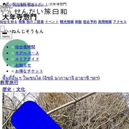
Top
›
観光情報
›
観光スポット
›
大年寺惣門
大年寺惣門
仙台を知る
特集
旅のご提案
イベント
観光情報
体験
宿泊予約
実用情報
アクセス
だいねんじそうもん
menu
仙台夜時間
モデルコース
エリアガイド
お知らせ
お得なチケット
พื้นที่อื่น ๆ ในเซนได (อิซุมิ นากามาจิ อายาชิ ฯลฯ)
教育旅行
歴史・文化