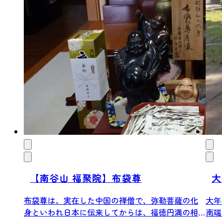
【南谷山 福聚院】布袋尊
大
布袋尊は、実在した中国の禅僧で、弥勒菩薩の化
大年
身といわれ日本に伝来してからは、福徳円満の相
南端