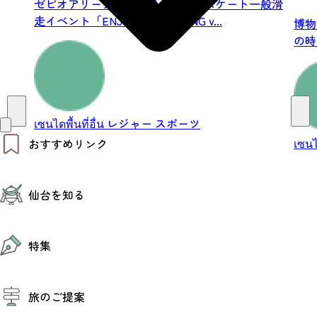
ゼビオアリーナ仙台にて、アイススケート一般滑
走イベント「ENJOY ICE SKATING v...
博物
の時
の出.
เซนไดพื้นที่อื่น
レジャー
スポーツ
เซนได
おすすめリンク
仙台夜時間
仙台を知る
モデルコース
エリアガイド
お知らせ
仙台の魅力
お得なチケット
特集
エリアガイド
復興に向けて
仙台観光PR動画ライブラリー
特集
仙台から行く東北周遊旅
旅のご提案
夜時間トピックス
伝統的工芸品