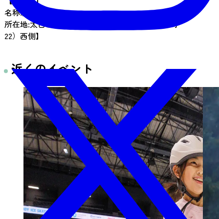
【市指定】
名称:大年寺惣門
所在地:太白区茂ケ崎４丁目地内【大年寺（門前町
22）西側】
近くのイベント