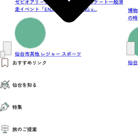
ゼビオアリーナ仙台にて、アイススケート一般滑
走イベント「ENJOY ICE SKATING v...
博物
の時
の出.
仙台市其他
レジャー
スポーツ
仙
おすすめリンク
仙台夜時間
仙台を知る
モデルコース
エリアガイド
お知らせ
仙台の魅力
お得なチケット
特集
エリアガイド
復興に向けて
仙台観光PR動画ライブラリー
特集
仙台から行く東北周遊旅
旅のご提案
夜時間トピックス
伝統的工芸品