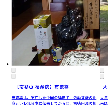
【南谷山 福聚院】布袋尊
大
布袋尊は、実在した中国の禅僧で、弥勒菩薩の化
大年
身といわれ日本に伝来してからは、福徳円満の相
南端