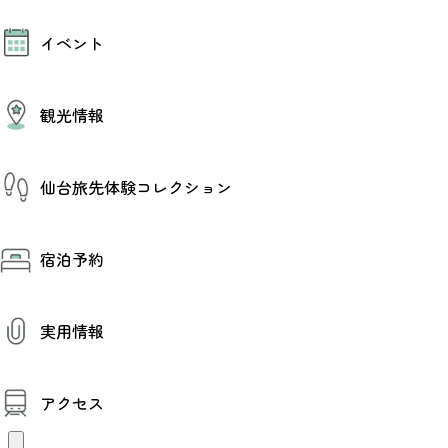
モデルコース
イベント
AIおまかせコース
オリジナルプラン
みんなの旅行記
イベント情報
観光情報
その他イベント情報（音楽・展示会）
スポーツ情報
コンベンション情報
観光スポット
仙台旅先体験コレクション
温泉
美味いもの
季節のイベント
仙台旅先体験コレクション
プロスポーツチーム・プロオーケストラ
宿泊予約
体験プログラム検索（予約）
仙台の銘品
体験事業者からのお知らせ
仙台夜時間
体験トピックス
宿泊予約
宿泊施設
体験事業者
実用情報
仙台観光マップ
観光案内
アクセス
お役立ち情報
観光アプリ
仙台観光マップ