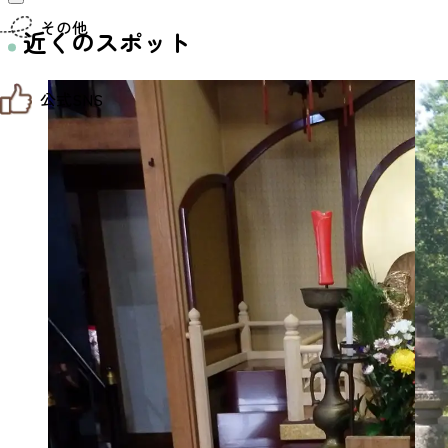
仙台までの経路検索
その他
市内の交通情報
近くのスポット
お得なチケット
お知らせ
公式SNS
お問い合わせ
教育旅行
観光マップ
せんだい旅日和 X
せんだい旅日和とは
せんだい旅日和 Instagram
サイト利用規約
せんだい旅日和 Facebook
プライバシーポリシー
仙台旅先体験コレクション Facebook
サイトマップ
仙台旅先体験コレクション Instagaram
仙臺写真館フォトギャラリー