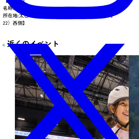
【市指定】
名称:大年寺惣門
所在地:太白区茂ケ崎４丁目地内【大年寺（門前町
22）西側】
近くのイベント