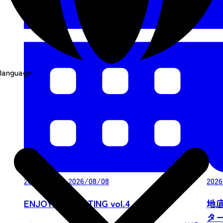
language
2026/08/08-2026/08/08
2026
ENJOY ICE SKATING vol.4
地
ター