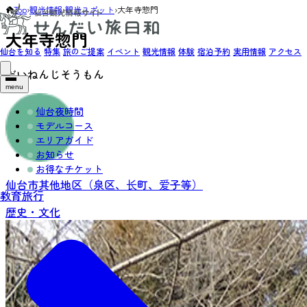
Top
›
観光情報
›
観光スポット
›
大年寺惣門
大年寺惣門
仙台を知る
特集
旅のご提案
イベント
観光情報
体験
宿泊予約
実用情報
アクセス
だいねんじそうもん
menu
仙台夜時間
モデルコース
エリアガイド
お知らせ
お得なチケット
仙台市其他地区（泉区、长町、爱子等）
教育旅行
歴史・文化