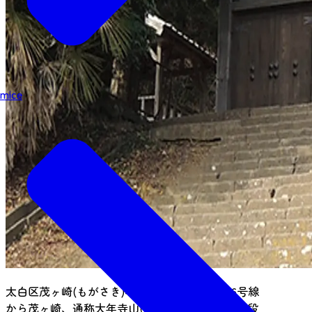
mice
太白区茂ヶ崎(もがさき)4丁目地内、現国道286号線
から茂ヶ崎、通称大年寺山(だいねんじやま)へ石段