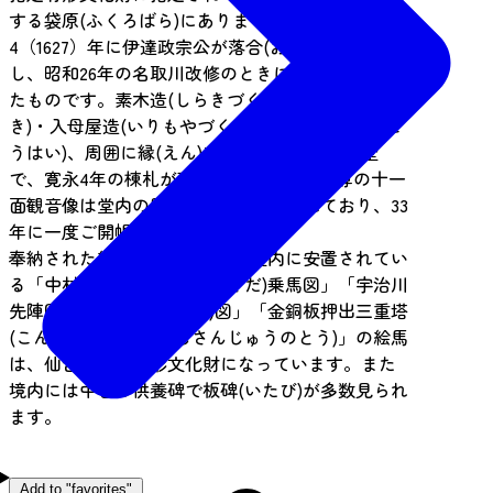
する袋原(ふくろばら)にありましたが、寛永
4（1627）年に伊達政宗公が落合(おちあい)に移
し、昭和26年の名取川改修のときに現地に移され
たものです。素木造(しらきづくり)の茅葺(かやぶ
き)・入母屋造(いりもやづくり)で、前面に向拝(こ
うはい)、周囲に縁(えん)を持つ三間四方のお堂
で、寛永4年の棟札が残されています。本尊の十一
面観音像は堂内の厨子(ずし)に納められており、33
年に一度ご開帳されます。
奉納された絵馬(えま)も多く、堂内に安置されてい
る「中村景貞(なかむらかげさだ)乗馬図」「宇治川
先陣図」「曳馬(ひきうま)図」「金銅板押出三重塔
(こんどうばんおしだしさんじゅうのとう)」の絵馬
は、仙台市指定有形文化財になっています。また
境内には中世の供養碑で板碑(いたび)が多数見られ
ます。
Add to "favorites"