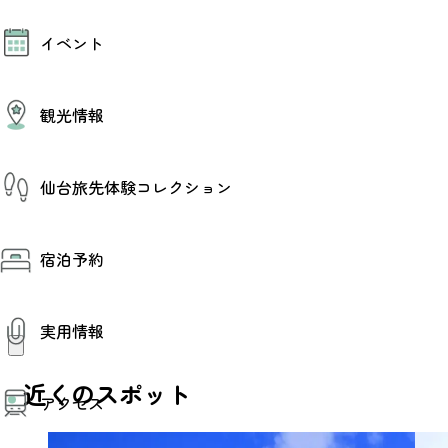
モデルコース
イベント
AIおまかせコース
オリジナルプラン
みんなの旅行記
イベント情報
観光情報
その他イベント情報（音楽・展示会）
スポーツ情報
コンベンション情報
観光スポット
仙台旅先体験コレクション
温泉
美味いもの
季節のイベント
仙台旅先体験コレクション
プロスポーツチーム・プロオーケストラ
宿泊予約
体験プログラム検索（予約）
仙台の銘品
体験事業者からのお知らせ
仙台夜時間
体験トピックス
宿泊予約
宿泊施設
体験事業者
実用情報
仙台観光マップ
観光案内
近くのスポット
アクセス
お役立ち情報
観光アプリ
仙台観光マップ