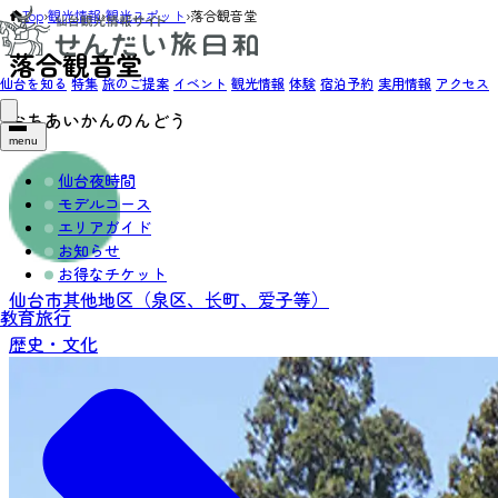
Top
›
観光情報
›
観光スポット
›
落合観音堂
落合観音堂
仙台を知る
特集
旅のご提案
イベント
観光情報
体験
宿泊予約
実用情報
アクセス
おちあいかんのんどう
menu
仙台夜時間
モデルコース
エリアガイド
お知らせ
お得なチケット
仙台市其他地区（泉区、长町、爱子等）
教育旅行
歴史・文化