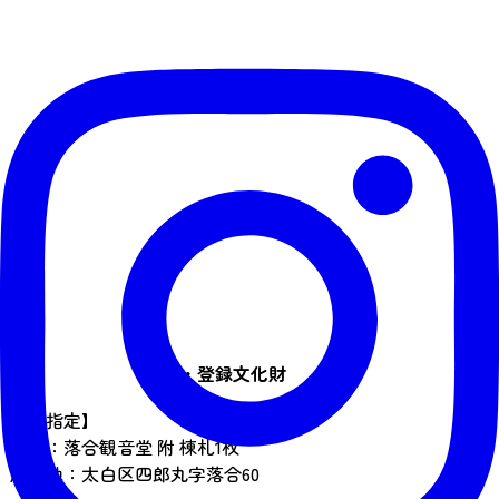
指定・登録文化財
【県指定】
名称：落合観音堂 附 棟札1枚
所在地：太白区四郎丸字落合60