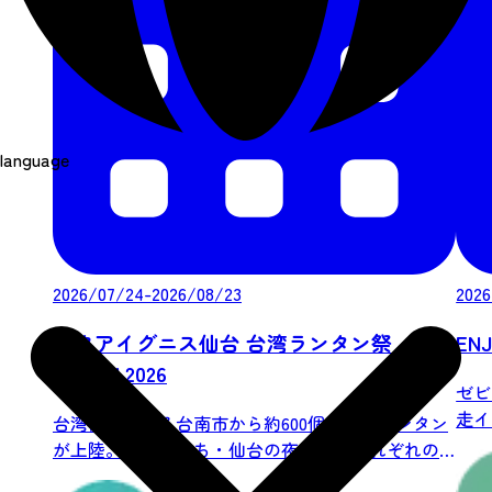
language
2026/07/24-2026/08/23
2026
アクアイグニス仙台 台湾ランタン祭
ENJ
SENDAI 2026
ゼビ
走イベ
台湾南部にある台南市から約600個の台湾ランタン
が上陸。七夕のまち・仙台の夜空を、それぞれの
願...