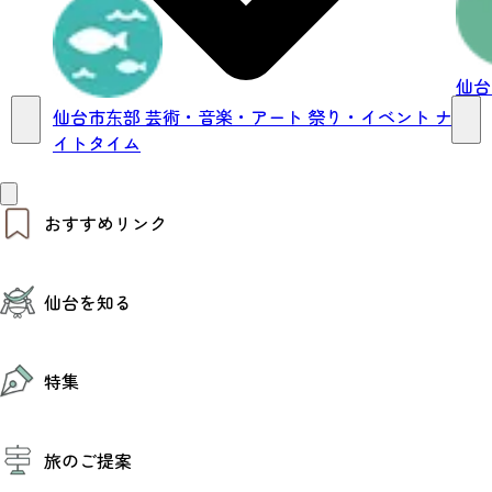
仙
仙台市东部
芸術・音楽・アート
祭り・イベント
ナ
イトタイム
おすすめリンク
仙台夜時間
仙台を知る
モデルコース
エリアガイド
お知らせ
仙台の魅力
お得なチケット
特集
エリアガイド
復興に向けて
仙台観光PR動画ライブラリー
特集
仙台から行く東北周遊旅
旅のご提案
夜時間トピックス
伝統的工芸品