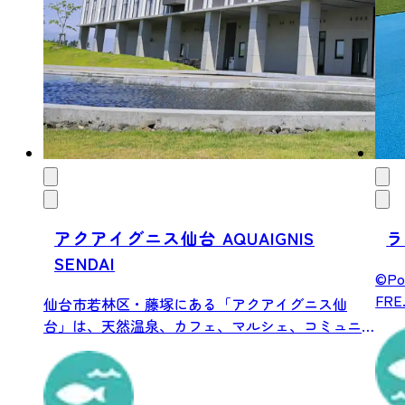
アクアイグニス仙台 AQUAIGNIS
ラ
SENDAI
©Pok
FRE.
仙台市若林区・藤塚にある「アクアイグニス仙
台」は、天然温泉、カフェ、マルシェ、コミュニ
ティスペ...