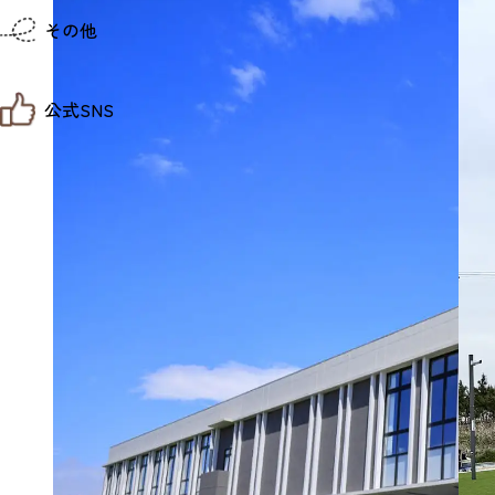
仙台までの経路検索
その他
市内の交通情報
お得なチケット
お知らせ
公式SNS
お問い合わせ
教育旅行
観光マップ
せんだい旅日和 X
せんだい旅日和とは
せんだい旅日和 Instagram
サイト利用規約
せんだい旅日和 Facebook
プライバシーポリシー
仙台旅先体験コレクション Facebook
サイトマップ
仙台旅先体験コレクション Instagaram
仙臺写真館フォトギャラリー