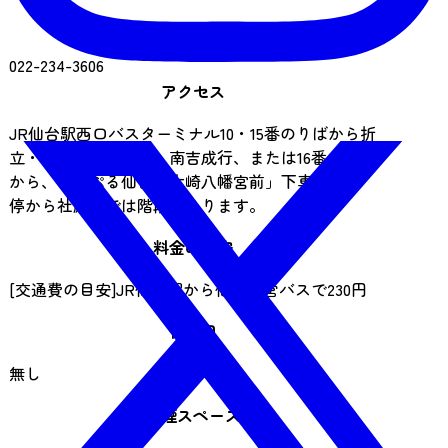
電話番号
022-234-3606
アクセス
JR仙台駅西口バスターミナル10・15番のりばから折
立・作並、国見ケ丘、南吉成行、または16番のりば
から、るーぷる仙台「大崎八幡宮前」下車※バス
停から社殿までは階段があります。
料金の目安
[交通費の目安]JR仙台駅から仙台市営バスで230円
休業日
無し
喫煙スペース