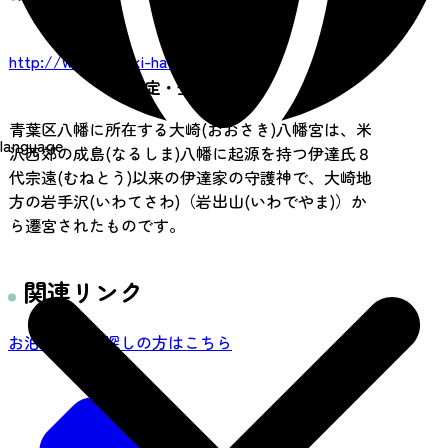
URL
http://www.oosaki-hachiman.or.jp
指定・登録文化財
青葉区八幡に所在する大崎(おおさき)八幡宮は、米
language
沢西郊の成島(なるしま)八幡に起源を持つ伊達氏８
代宗遠(むねとう)以来の伊達家の守護神で、大崎地
方の岩手沢(いわてさわ)（岩出山(いわでやま)）か
ら遷宮されたものです。
関連リンク
お泊り先をお探しの方はこちら