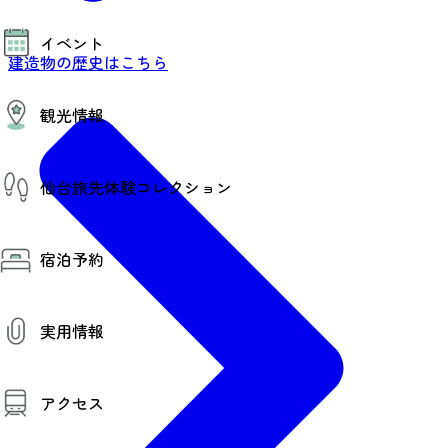
モデルコース
イベント
AIおまかせコース
建造物の歴史はこちら
オリジナルプラン
みんなの旅行記
イベント情報
観光情報
その他イベント情報（音楽・展示会）
スポーツ情報
コンベンション情報
観光スポット
仙台旅先体験コレクション
温泉
美味いもの
季節のイベント
仙台旅先体験コレクション
プロスポーツチーム・プロオーケストラ
宿泊予約
体験プログラム検索（予約）
仙台の銘品
体験事業者からのお知らせ
仙台夜時間
体験トピックス
宿泊予約
宿泊施設
体験事業者
実用情報
仙台観光マップ
観光案内
アクセス
お役立ち情報
観光アプリ
仙台観光マップ