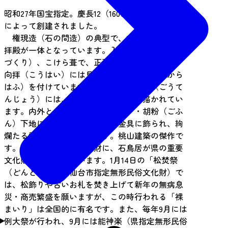
昭和27年国宝指定。慶長12（1607）年、伊達政宗公
によって創建されました。
権現造（石の間造）の典型で、本殿・石の間・
拝殿が一体となっています。入母屋造（いりもや
づくり）、こけら葺で、正面に千鳥破風を付け、
向拝（こうはい）には見事な軒唐破風（のきから
はふ）を付けています。石の間の格天井（ごうて
んじょう）には、多数の草花や薬草が描かれてい
ます。内外とも漆塗（うるしぬり）・胡粉（ごふ
ん）下地に彩色を施し、彫刻・金具に飾られ、絢
爛たる雰囲気を表しています。桃山建築の傑作で
す。長床が国の重要文化財に、石鳥居が県の重要
文化財に指定されています。1月14日の「松焚祭
（どんと祭）」（仙台市指定無形民俗文化財）で
は、松飾りや古いお札を焚き上げて新年の無病息
災・商売繁盛を願いますが、この時行われる「裸
まいり」は全国的に有名です。また、毎年9月には
例大祭が行われ、9月には能神楽（県指定無形民俗