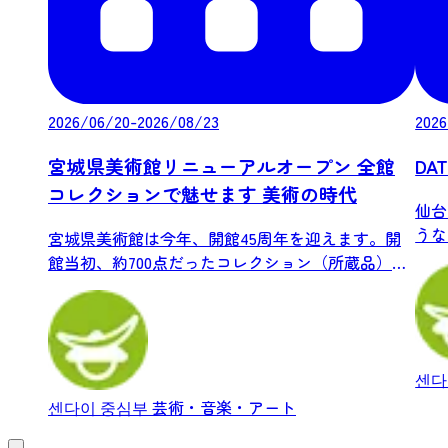
2026/06/20-2026/08/23
2026
宮城県美術館リニューアルオープン 全館
DA
コレクションで魅せます 美術の時代
仙台
うな
宮城県美術館は今年、開館45周年を迎えます。開
業やス
館当初、約700点だったコレクション（所蔵品）
は...
센다
센다이 중심부
芸術・音楽・アート