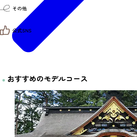
仙台までの経路検索
その他
市内の交通情報
お得なチケット
お知らせ
公式SNS
お問い合わせ
教育旅行
観光マップ
せんだい旅日和 X
せんだい旅日和とは
せんだい旅日和 Instagram
サイト利用規約
せんだい旅日和 Facebook
プライバシーポリシー
仙台旅先体験コレクション Facebook
サイトマップ
仙台旅先体験コレクション Instagaram
仙臺写真館フォトギャラリー
おすすめのモデルコース