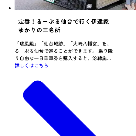
定番！るーぷる仙台で行く伊達家
ゆかりの三名所
「瑞鳳殿」「仙台城跡」「大崎八幡宮」を、
るーぷる仙台で巡ることができます。 乗り降
り自由な一日乗車券を購入すると、沿線施設
でさまざまな特典が受けられます。ぜひ、る
詳しくはこちら
ーぷる仙台で仙台市内の観光を満喫してくだ
さい。