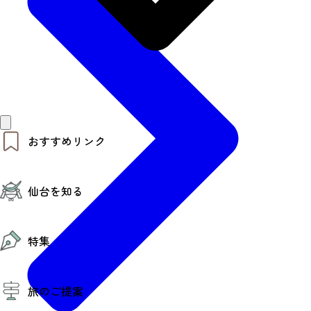
おすすめリンク
仙台夜時間
仙台を知る
モデルコース
エリアガイド
お知らせ
仙台の魅力
お得なチケット
特集
エリアガイド
復興に向けて
仙台観光PR動画ライブラリー
特集
仙台から行く東北周遊旅
旅のご提案
夜時間トピックス
伝統的工芸品