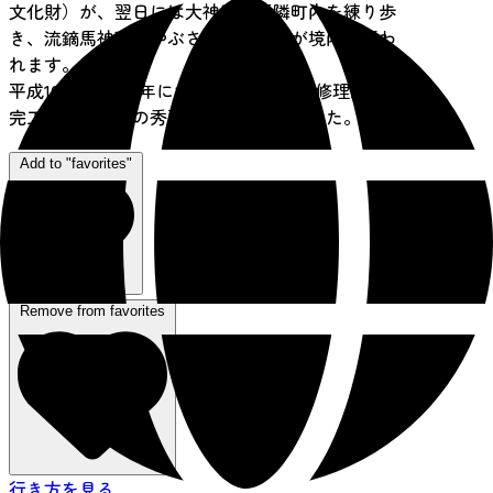
文化財）が、翌日には大神輿が近隣町内を練り歩
き、流鏑馬神事（やぶさめしんじ）が境内で行わ
れます。
平成16年秋、約5年にわたる社殿の保存修理工事が
完工。創建当時の秀麗な威容が甦りました。
Add to "favorites"
Remove from favorites
行き方を見る