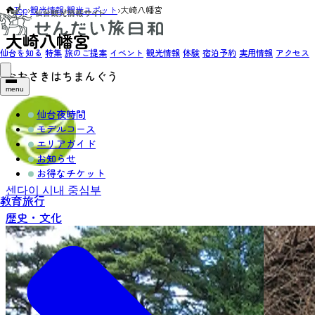
Top
›
観光情報
›
観光スポット
›
大崎八幡宮
大崎八幡宮
仙台を知る
特集
旅のご提案
イベント
観光情報
体験
宿泊予約
実用情報
アクセス
おおさきはちまんぐう
menu
仙台夜時間
モデルコース
エリアガイド
お知らせ
お得なチケット
센다이 시내 중심부
教育旅行
歴史・文化