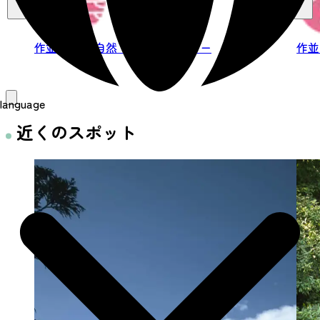
作並・定義
自然・生き物
レジャー
作
language
近くのスポット