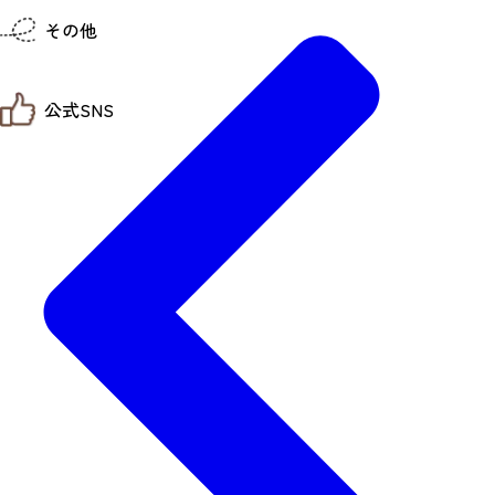
仙台までの経路検索
その他
市内の交通情報
お得なチケット
お知らせ
公式SNS
お問い合わせ
教育旅行
観光マップ
せんだい旅日和 X
せんだい旅日和とは
せんだい旅日和 Instagram
サイト利用規約
せんだい旅日和 Facebook
プライバシーポリシー
仙台旅先体験コレクション Facebook
サイトマップ
仙台旅先体験コレクション Instagaram
仙臺写真館フォトギャラリー