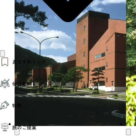
おすすめリンク
仙台夜時間
仙台を知る
モデルコース
エリアガイド
お知らせ
仙台の魅力
お得なチケット
特集
エリアガイド
復興に向けて
仙台観光PR動画ライブラリー
特集
仙台から行く東北周遊旅
旅のご提案
夜時間トピックス
伝統的工芸品