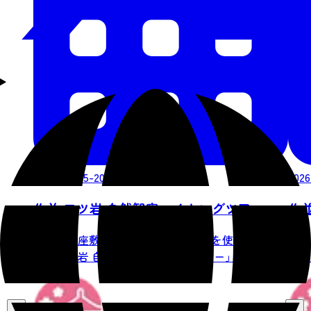
2026/08/15-2026/09/22
2026
作並 二ツ岩 自然観察ハイキングツアー
作
仙台の奥座敷・作並温泉にて、五感を使って学べ
歩い
る「二ツ岩 自然観察ハイキングツアー」を開催い
な休
たし...
ウォー