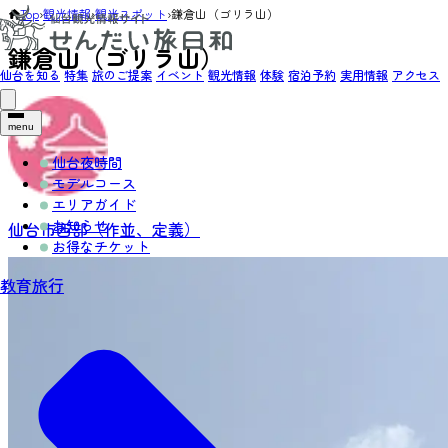
Top
›
観光情報
›
観光スポット
›
鎌倉山（ゴリラ山）
鎌倉山（ゴリラ山）
仙台を知る
特集
旅のご提案
イベント
観光情報
体験
宿泊予約
実用情報
アクセス
menu
仙台夜時間
モデルコース
エリアガイド
お知らせ
仙台市西部（作並、定義）
お得なチケット
教育旅行