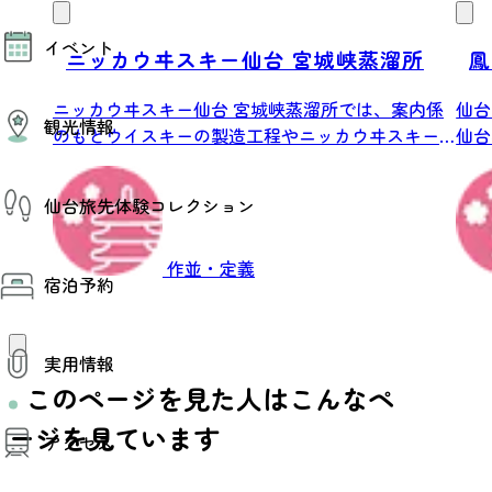
モデルコース
イベント
AIおまかせコース
ニッカウヰスキー仙台 宮城峡蒸溜所
鳳
オリジナルプラン
みんなの旅行記
イベント情報
ニッカウヰスキー仙台 宮城峡蒸溜所では、案内係
仙台
観光情報
その他イベント情報（音楽・展示会）
のもとウイスキーの製造工程やニッカウヰスキー
仙台
スポーツ情報
の歴...
な滝.
コンベンション情報
観光スポット
仙台旅先体験コレクション
温泉
美味いもの
季節のイベント
仙台旅先体験コレクション
作並・定義
プロスポーツチーム・プロオーケストラ
宿泊予約
体験プログラム検索（予約）
仙台の銘品
体験事業者からのお知らせ
仙台夜時間
体験トピックス
宿泊予約
宿泊施設
体験事業者
実用情報
仙台観光マップ
このページを見た人はこんなペ
観光案内
ージを見ています
アクセス
お役立ち情報
観光アプリ
仙台観光マップ