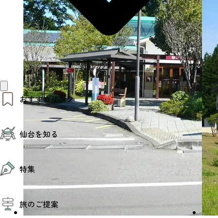
おすすめリンク
仙台夜時間
仙台を知る
モデルコース
エリアガイド
お知らせ
仙台の魅力
お得なチケット
特集
エリアガイド
復興に向けて
仙台観光PR動画ライブラリー
特集
仙台から行く東北周遊旅
旅のご提案
夜時間トピックス
伝統的工芸品