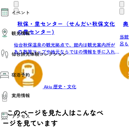
モデルコース
イベント
AIおまかせコース
オリジナルプラン
秋保・里センター（せんだい秋保文化
奥
みんなの旅行記
イベント情報
の里センター)
観光情報
その他イベント情報（音楽・展示会）
当館
スポーツ情報
呂も
仙台秋保温泉の観光拠点で、館内は観光案内所が
コンベンション情報
観光スポット
あり散策マップや地元ならではの情報を手に入れ
仙台旅先体験コレクション
温泉
ること...
美味いもの
季節のイベント
仙台旅先体験コレクション
プロスポーツチーム・プロオーケストラ
宿泊予約
体験プログラム検索（予約）
仙台の銘品
体験事業者からのお知らせ
仙台夜時間
Akiu
歴史・文化
体験トピックス
宿泊予約
宿泊施設
体験事業者
実用情報
仙台観光マップ
観光案内
このページを見た人はこんなペ
アクセス
お役立ち情報
ージを見ています
観光アプリ
仙台観光マップ