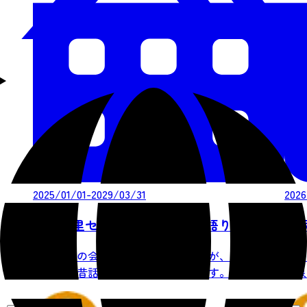
2025/01/01-2029/03/31
2026
秋保・里センター 秋保の民話語り
秋保温
秋保語りの会のメンバーのみなさんが、方言を交
「音
えながら昔話を披露してくださいます。
温泉 M