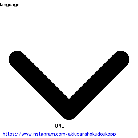
language
URL
https://www.instagram.com/akiupanshokudoukopp