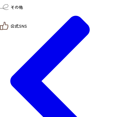
仙台までの経路検索
その他
市内の交通情報
お得なチケット
お知らせ
公式SNS
お問い合わせ
教育旅行
観光マップ
せんだい旅日和 X
せんだい旅日和とは
せんだい旅日和 Instagram
サイト利用規約
せんだい旅日和 Facebook
プライバシーポリシー
仙台旅先体験コレクション Facebook
サイトマップ
仙台旅先体験コレクション Instagaram
仙臺写真館フォトギャラリー