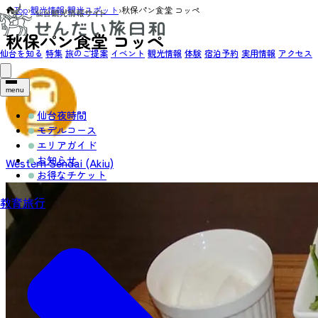
Top
›
観光情報
›
観光スポット
›
秋保パン食堂 コッペ
秋保パン食堂 コッペ
仙台を知る
特集
旅のご提案
イベント
観光情報
体験
宿泊予約
実用情報
アクセス
menu
仙台夜時間
モデルコース
エリアガイド
お知らせ
Western Sendai (Akiu)
お得なチケット
教育旅行