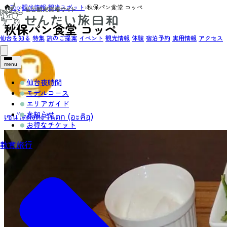
Top
›
観光情報
›
観光スポット
›
秋保パン食堂 コッペ
秋保パン食堂 コッペ
仙台を知る
特集
旅のご提案
イベント
観光情報
体験
宿泊予約
実用情報
アクセス
menu
仙台夜時間
モデルコース
エリアガイド
お知らせ
เซนไดฝั่งตะวันตก (อะคิอุ)
お得なチケット
教育旅行