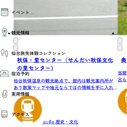
モデルコース
イベント
AIおまかせコース
オリジナルプラン
みんなの旅行記
イベント情報
観光情報
その他イベント情報（音楽・展示会）
スポーツ情報
コンベンション情報
観光スポット
仙台旅先体験コレクション
温泉
美味いもの
秋保・里センター（せんだい秋保文化
奥
季節のイベント
の里センター)
仙台旅先体験コレクション
プロスポーツチーム・プロオーケストラ
当館
宿泊予約
体験プログラム検索（予約）
仙台の銘品
呂も
体験事業者からのお知らせ
仙台秋保温泉の観光拠点で、館内は観光案内所が
仙台夜時間
体験トピックス
あり散策マップや地元ならではの情報を手に入れ
宿泊予約
宿泊施設
体験事業者
実用情報
ること...
仙台観光マップ
観光案内
アクセス
お役立ち情報
観光アプリ
อะคิอุ
歴史・文化
仙台観光マップ