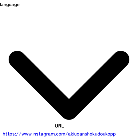
language
URL
https://www.instagram.com/akiupanshokudoukopp