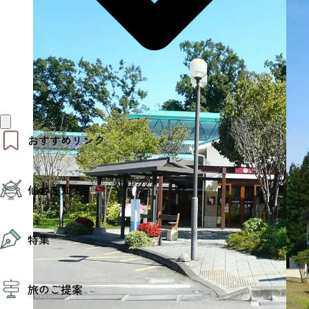
おすすめリンク
仙台夜時間
仙台を知る
モデルコース
エリアガイド
お知らせ
仙台の魅力
お得なチケット
特集
エリアガイド
復興に向けて
仙台観光PR動画ライブラリー
特集
仙台から行く東北周遊旅
旅のご提案
夜時間トピックス
伝統的工芸品