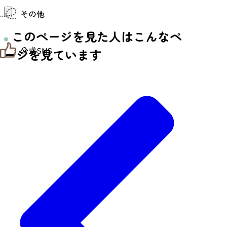
仙台までの経路検索
その他
市内の交通情報
お得なチケット
このページを見た人はこんなペ
お知らせ
公式SNS
お問い合わせ
ージを見ています
教育旅行
観光マップ
せんだい旅日和 X
せんだい旅日和とは
せんだい旅日和 Instagram
サイト利用規約
せんだい旅日和 Facebook
プライバシーポリシー
仙台旅先体験コレクション Facebook
サイトマップ
仙台旅先体験コレクション Instagaram
仙臺写真館フォトギャラリー