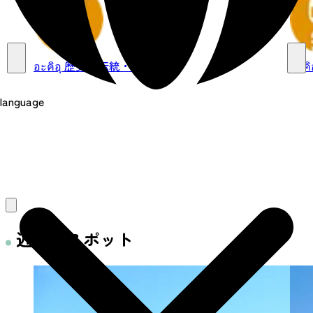
อะคิอุ
歴史・伝統・文化
อะคิ
language
近くのスポット