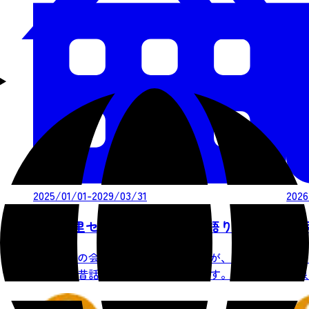
2025/01/01-2029/03/31
2026
秋保・里センター 秋保の民話語り
秋保温
秋保語りの会のメンバーのみなさんが、方言を交
「音
えながら昔話を披露してくださいます。
温泉 M