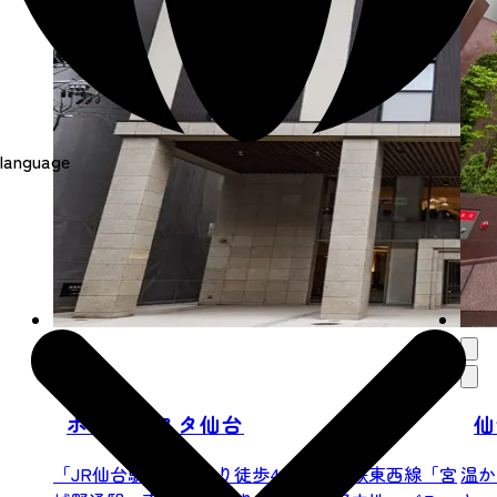
language
ホテルビスタ仙台
仙
「JR仙台駅」東口より徒歩4分、地下鉄東西線「宮
温か