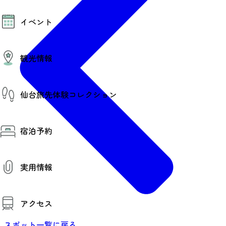
モデルコース
イベント
AIおまかせコース
オリジナルプラン
みんなの旅行記
イベント情報
観光情報
その他イベント情報（音楽・展示会）
スポーツ情報
コンベンション情報
観光スポット
仙台旅先体験コレクション
温泉
美味いもの
季節のイベント
仙台旅先体験コレクション
プロスポーツチーム・プロオーケストラ
宿泊予約
体験プログラム検索（予約）
仙台の銘品
体験事業者からのお知らせ
仙台夜時間
体験トピックス
宿泊予約
宿泊施設
体験事業者
実用情報
仙台観光マップ
観光案内
アクセス
お役立ち情報
観光アプリ
スポット一覧に戻る
仙台観光マップ