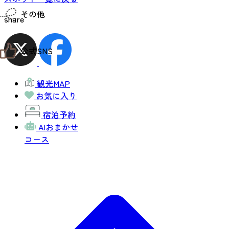
仙台までの経路検索
その他
市内の交通情報
share
お得なチケット
お知らせ
公式SNS
お問い合わせ
教育旅行
観光マップ
せんだい旅日和 X
せんだい旅日和とは
観光MAP
せんだい旅日和 Instagram
サイト利用規約
お気に入り
せんだい旅日和 Facebook
プライバシーポリシー
仙台旅先体験コレクション Facebook
宿泊予約
サイトマップ
仙台旅先体験コレクション Instagaram
仙臺写真館フォトギャラリー
AIおまかせ
コース