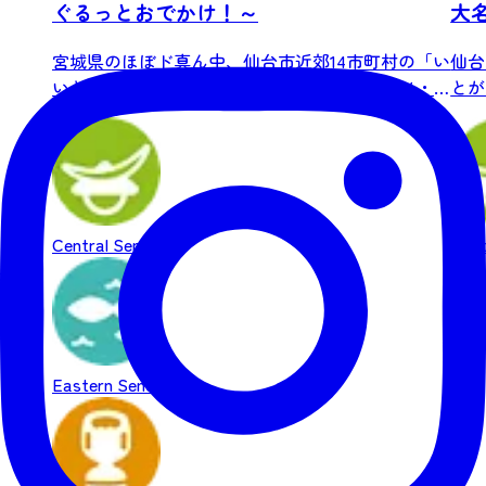
ぐるっとおでかけ！～
大
る
宮城県のほぼド真ん中、仙台市近郊14市町村の「い
仙台
いとこ」を詰め込んだスタンプラリー！グルメ・
とが
自...
ンの.
Central Sendai
Cent
Eastern Sendai