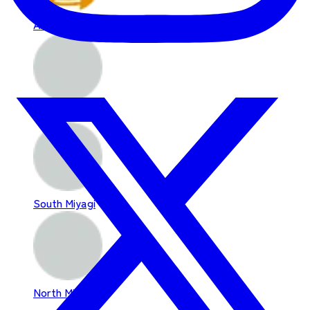
Akiu
Matsushima
South Miyagi
North Miyagi