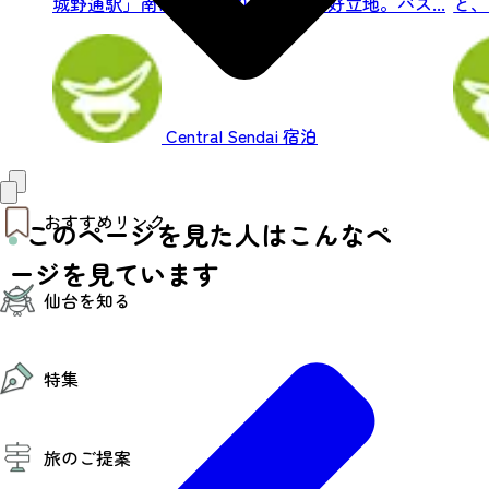
城野通駅」南1番出口より徒歩1分の好立地。バス...
と、
光の拠
Central Sendai
宿泊
おすすめリンク
このページを見た人はこんなペ
ージを見ています
仙台夜時間
仙台を知る
モデルコース
エリアガイド
お知らせ
仙台の魅力
お得なチケット
特集
エリアガイド
復興に向けて
仙台観光PR動画ライブラリー
特集
仙台から行く東北周遊旅
旅のご提案
夜時間トピックス
伝統的工芸品