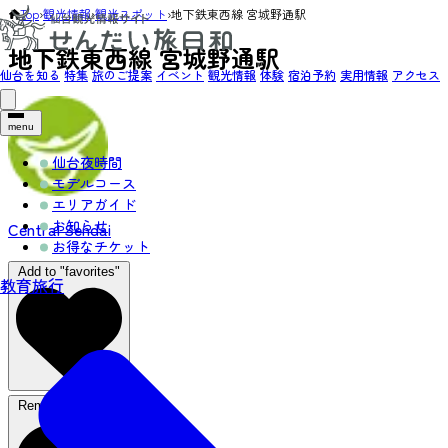
Top
›
観光情報
›
観光スポット
›
地下鉄東西線 宮城野通駅
地下鉄東西線 宮城野通駅
仙台を知る
特集
旅のご提案
イベント
観光情報
体験
宿泊予約
実用情報
アクセス
menu
仙台夜時間
モデルコース
エリアガイド
お知らせ
Central Sendai
お得なチケット
Add to "favorites"
教育旅行
Remove from favorites