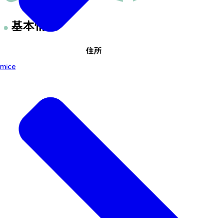
基本情報
住所
mice