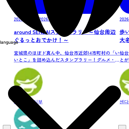
2026/07/17-2026/10/18
2026
around SENDAIスタンプラリー～仙台周辺
歩
ぐるっとおでかけ！～
大
language
る
宮城県のほぼド真ん中、仙台市近郊14市町村の「い
仙台
いとこ」を詰め込んだスタンプラリー！グルメ・
とが
自...
ンの.
센다이 중심부
센다