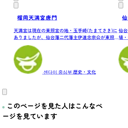
榴岡天満宮唐門
仙
天満宮は現在の東照宮の地・玉手崎(たまてさき)に
仙台
ありましたが、仙台藩二代藩主伊達忠宗公が東照
場・
宮...
大ホー
센다이 중심부
歴史・文化
このページを見た人はこんなペ
ージを見ています