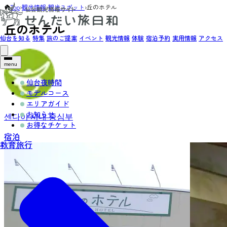
Top
›
観光情報
›
観光スポット
›
丘のホテル
丘のホテル
仙台を知る
特集
旅のご提案
イベント
観光情報
体験
宿泊予約
実用情報
アクセス
menu
仙台夜時間
モデルコース
エリアガイド
お知らせ
센다이 시내 중심부
お得なチケット
宿泊
教育旅行