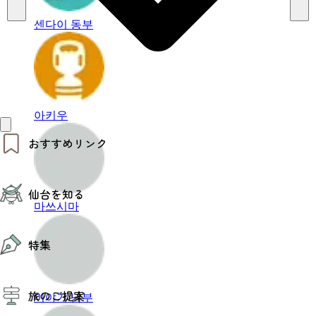
센다이 동부
아키우
おすすめリンク
仙台夜時間
仙台を知る
モデルコース
마쓰시마
エリアガイド
お知らせ
仙台の魅力
お得なチケット
特集
エリアガイド
復興に向けて
仙台観光PR動画ライブラリー
特集
仙台から行く東北周遊旅
旅のご提案
미야기 남부
夜時間トピックス
伝統的工芸品