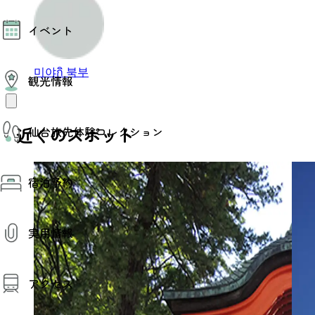
モデルコース
イベント
AIおまかせコース
オリジナルプラン
みんなの旅行記
イベント情報
미야กิ 북부
観光情報
その他イベント情報（音楽・展示会）
スポーツ情報
コンベンション情報
観光スポット
近くのスポット
仙台旅先体験コレクション
温泉
美味いもの
季節のイベント
仙台旅先体験コレクション
プロスポーツチーム・プロオーケストラ
宿泊予約
体験プログラム検索（予約）
仙台の銘品
体験事業者からのお知らせ
仙台夜時間
体験トピックス
宿泊予約
宿泊施設
体験事業者
実用情報
仙台観光マップ
観光案内
アクセス
お役立ち情報
観光アプリ
仙台観光マップ