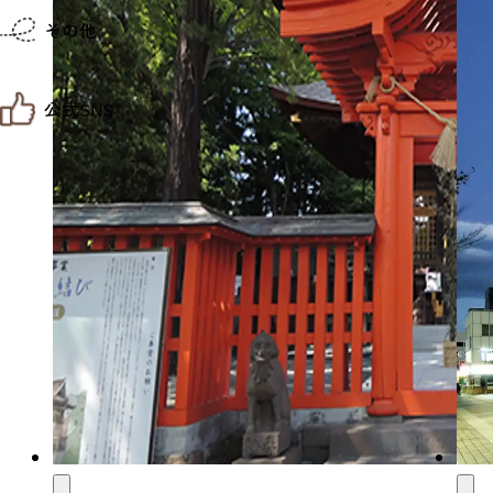
仙台までの経路検索
その他
市内の交通情報
お得なチケット
お知らせ
公式SNS
お問い合わせ
教育旅行
観光マップ
せんだい旅日和 X
せんだい旅日和とは
せんだい旅日和 Instagram
サイト利用規約
せんだい旅日和 Facebook
プライバシーポリシー
仙台旅先体験コレクション Facebook
サイトマップ
仙台旅先体験コレクション Instagaram
仙臺写真館フォトギャラリー