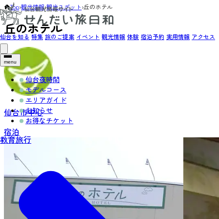
Top
›
観光情報
›
観光スポット
›
丘のホテル
丘のホテル
仙台を知る
特集
旅のご提案
イベント
観光情報
体験
宿泊予約
実用情報
アクセス
menu
仙台夜時間
モデルコース
エリアガイド
お知らせ
仙台市中心
お得なチケット
宿泊
教育旅行