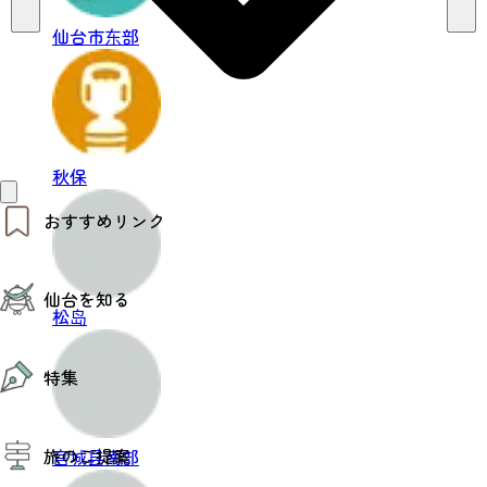
仙台市东部
秋保
おすすめリンク
仙台夜時間
仙台を知る
モデルコース
松岛
エリアガイド
お知らせ
仙台の魅力
お得なチケット
特集
エリアガイド
復興に向けて
仙台観光PR動画ライブラリー
特集
仙台から行く東北周遊旅
旅のご提案
宫城县南部
夜時間トピックス
伝統的工芸品