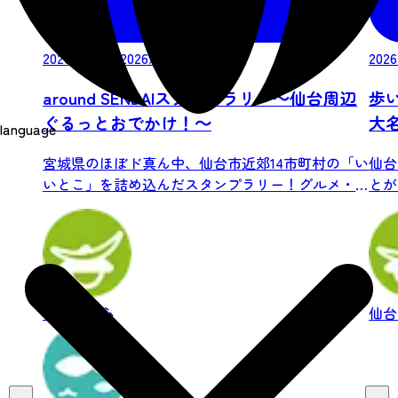
2026/07/17-2026/10/18
2026
around SENDAIスタンプラリー～仙台周辺
歩
ぐるっとおでかけ！～
大
language
る
宮城県のほぼド真ん中、仙台市近郊14市町村の「い
仙台
いとこ」を詰め込んだスタンプラリー！グルメ・
とが
自...
ンの.
仙台市中心
仙