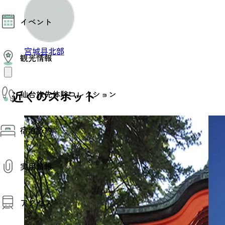
モデルコース
イベント
AIおまかせコース
オリジナルプラン
みんなの旅行記
イベント情報
宫城县北部
観光情報
その他イベント情報（音楽・展示会）
スポーツ情報
コンベンション情報
観光スポット
近くのスポット
仙台旅先体験コレクション
温泉
美味いもの
季節のイベント
仙台旅先体験コレクション
プロスポーツチーム・プロオーケストラ
宿泊予約
体験プログラム検索（予約）
仙台の銘品
体験事業者からのお知らせ
仙台夜時間
体験トピックス
宿泊予約
宿泊施設
体験事業者
実用情報
仙台観光マップ
観光案内
アクセス
お役立ち情報
観光アプリ
仙台観光マップ