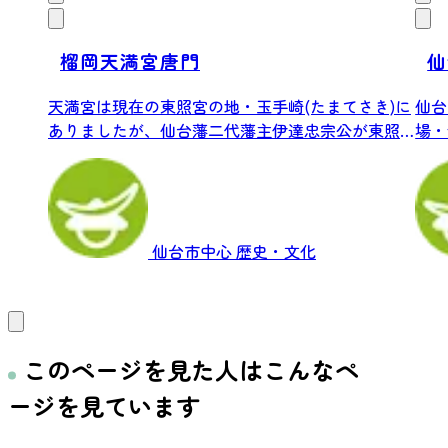
榴岡天満宮唐門
仙
天満宮は現在の東照宮の地・玉手崎(たまてさき)に
仙台
ありましたが、仙台藩二代藩主伊達忠宗公が東照
場・
宮...
大ホー
仙台市中心
歴史・文化
このページを見た人はこんなペ
ージを見ています