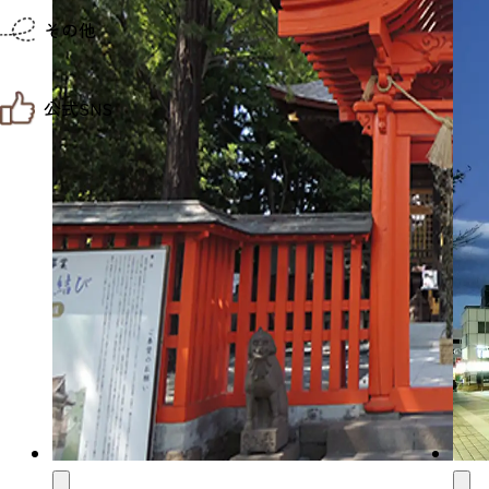
仙台までの経路検索
その他
市内の交通情報
お得なチケット
お知らせ
公式SNS
お問い合わせ
教育旅行
観光マップ
せんだい旅日和 X
せんだい旅日和とは
せんだい旅日和 Instagram
サイト利用規約
せんだい旅日和 Facebook
プライバシーポリシー
仙台旅先体験コレクション Facebook
サイトマップ
仙台旅先体験コレクション Instagaram
仙臺写真館フォトギャラリー