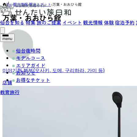
Top
›
観光情報
›
観光スポット
›
万葉・おおひら館
万葉・おおひら館
仙台を知る
特集
旅のご提案
イベント
観光情報
体験
宿泊予約
menu
仙台夜時間
モデルコース
エリアガイド
미야기현 북부(오사키, 도메, 구리하라, 가미 등)
お知らせ
お得なチケット
店舗
教育旅行