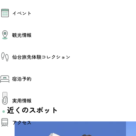
モデルコース
イベント
AIおまかせコース
オリジナルプラン
みんなの旅行記
イベント情報
観光情報
その他イベント情報（音楽・展示会）
スポーツ情報
コンベンション情報
観光スポット
仙台旅先体験コレクション
温泉
美味いもの
季節のイベント
仙台旅先体験コレクション
プロスポーツチーム・プロオーケストラ
宿泊予約
体験プログラム検索（予約）
仙台の銘品
体験事業者からのお知らせ
仙台夜時間
体験トピックス
宿泊予約
宿泊施設
体験事業者
実用情報
仙台観光マップ
近くのスポット
観光案内
アクセス
お役立ち情報
観光アプリ
仙台観光マップ