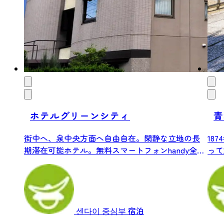
ホテルグリーンシティ
青
街中へ、泉中央方面へ自由自在。閑静な立地の長
18
期滞在可能ホテル。無料スマートフォンhandy全
って
室...
센다이 중심부
宿泊