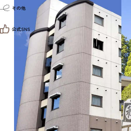
仙台までの経路検索
その他
市内の交通情報
お得なチケット
お知らせ
公式SNS
お問い合わせ
教育旅行
観光マップ
せんだい旅日和 X
せんだい旅日和とは
せんだい旅日和 Instagram
サイト利用規約
せんだい旅日和 Facebook
プライバシーポリシー
仙台旅先体験コレクション Facebook
サイトマップ
仙台旅先体験コレクション Instagaram
仙臺写真館フォトギャラリー