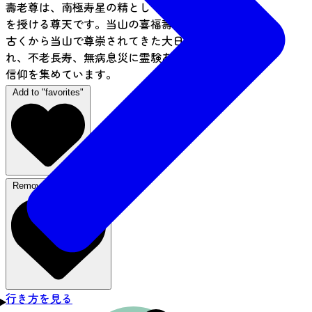
壽老尊は、南極寿星の精として永遠の輝きと寿命
を授ける尊天です。当山の喜福壽老尊の体内には
古くから当山で尊崇されてきた大日如来が奉安さ
れ、不老長寿、無病息災に霊験あらたかで多くの
信仰を集めています。
Add to "favorites"
Remove from favorites
行き方を見る