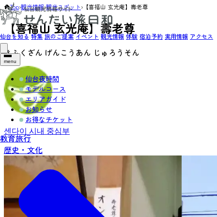
Top
›
観光情報
›
観光スポット
›
【喜福山 玄光庵】壽老尊
【喜福山 玄光庵】壽老尊
仙台を知る
特集
旅のご提案
イベント
観光情報
体験
宿泊予約
実用情報
アクセス
きふくざん げんこうあん じゅろうそん
menu
仙台夜時間
モデルコース
エリアガイド
お知らせ
お得なチケット
센다이 시내 중심부
教育旅行
歴史・文化