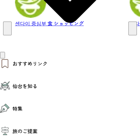
센다이 중심부
食
ショッピング
센다
おすすめリンク
仙台夜時間
仙台を知る
モデルコース
エリアガイド
お知らせ
仙台の魅力
お得なチケット
特集
エリアガイド
復興に向けて
仙台観光PR動画ライブラリー
特集
仙台から行く東北周遊旅
旅のご提案
夜時間トピックス
伝統的工芸品