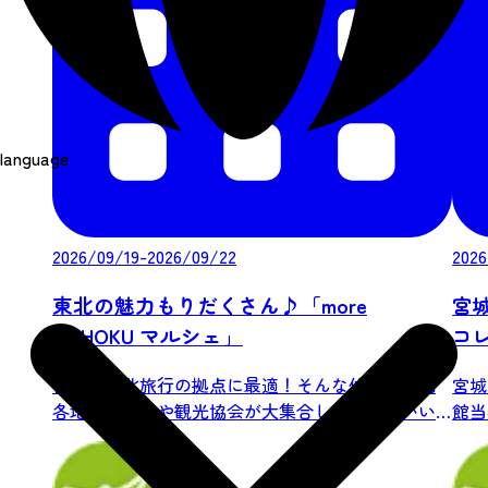
language
2026/09/19-2026/09/22
2026
東北の魅力もりだくさん♪「more
宮
TOHOKU マルシェ」
コ
仙台は東北旅行の拠点に最適！そんな仙台に東北
宮城
各地の市町村や観光協会が大集合し、地域のいい
館当
もの、...
は...