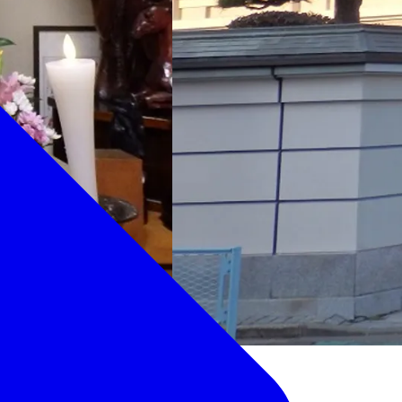
玄光庵西門