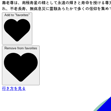
壽老尊は、南極寿星の精として永遠の輝きと寿命を授ける尊
れ、不老長寿、無病息災に霊験あらたかで多くの信仰を集め
Add to "favorites"
Remove from favorites
行き方を見る