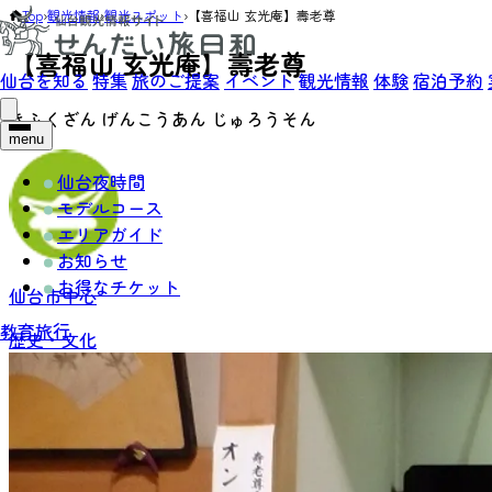
Top
›
観光情報
›
観光スポット
›
【喜福山 玄光庵】壽老尊
【喜福山 玄光庵】壽老尊
仙台を知る
特集
旅のご提案
イベント
観光情報
体験
宿泊予約
きふくざん げんこうあん じゅろうそん
menu
仙台夜時間
モデルコース
エリアガイド
お知らせ
お得なチケット
仙台市中心
教育旅行
歴史・文化