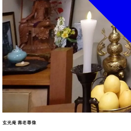
玄光庵 壽老尊像