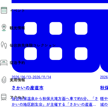
モデルコース
イベント
AIおまかせコース
オリジナルプラン
みんなの旅行記
イベント情報
観光情報
その他イベント情報（音楽・展示会）
スポーツ情報
コンベンション情報
観光スポット
仙台旅先体験コレクション
温泉
美味いもの
季節のイベント
仙台旅先体験コレクション
プロスポーツチーム・プロオーケストラ
宿泊予約
体験プログラム検索（予約）
仙台の銘品
体験事業者からのお知らせ
仙台夜時間
体験トピックス
宿泊予約
宿泊施設
2026/06/13-2026/11/14
2026
体験事業者
実用情報
仙台観光マップ
さかいの産直市
秋
観光案内
アクセス
お役立ち情報
仙台秋保温泉から秋保大滝方面へ車で約5分、「さ
穏や
観光アプリ
かいの地区創生会」が主催する「さかいの産直
域の
仙台観光マップ