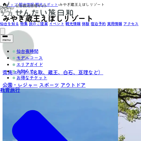
トップ
›
観光情報
›
観光スポット
›
みやぎ蔵王えぼしリゾート
みやぎ蔵王えぼしリゾート
仙台を知る
特集
旅のご提案
イベント
観光情報
体験
宿泊予約
実用情報
アクセス
menu
仙台夜時間
モデルコース
エリアガイド
お知らせ
県南エリア（名取、蔵王、白石、亘理など）
お得なチケット
公園・レジャー
スポーツ
アウトドア
教育旅行