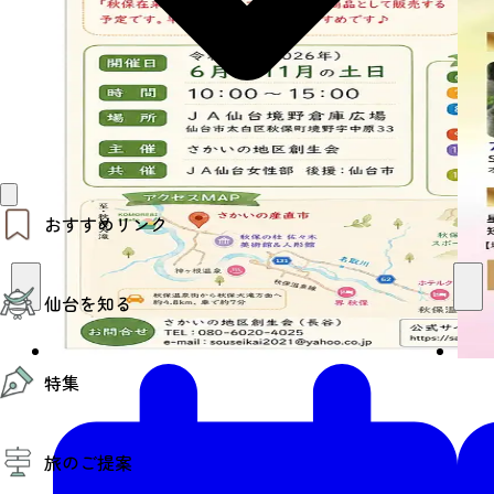
おすすめリンク
仙台夜時間
仙台を知る
モデルコース
エリアガイド
お知らせ
仙台の魅力
お得なチケット
特集
エリアガイド
復興に向けて
仙台観光PR動画ライブラリー
特集
仙台から行く東北周遊旅
旅のご提案
夜時間トピックス
伝統的工芸品