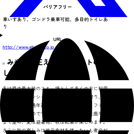
バリアフリー
車いすあり、ゴンドラ乗車可能、多目的トイレあ
り
URL
http://www.eboshi.co.jp
みやぎ蔵王えぼしリゾートの楽
しみ方
冬は県内最大級のスキー場として多くの方に利用
され、グリーンシーズンも春はすいせん祭り、夏
はBBQ会場や通年運行しているゴンドラリフトで
展望台がお勧めです。眼下には白石から牡鹿半島
まで望め、夏は避暑地、秋は紅葉が楽しめます。
さらに秋の楽しみは地元食材を使ったいも煮会が