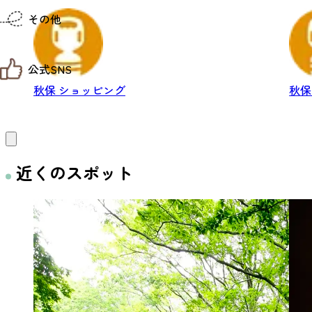
仙台までの経路検索
市」が...
さんか
その他
市内の交通情報
お得なチケット
お知らせ
公式SNS
お問い合わせ
教育旅行
秋保
ショッピング
秋
観光マップ
せんだい旅日和 X
せんだい旅日和とは
せんだい旅日和 Instagram
サイト利用規約
せんだい旅日和 Facebook
プライバシーポリシー
仙台旅先体験コレクション Facebook
サイトマップ
仙台旅先体験コレクション Instagaram
近くのスポット
仙臺写真館フォトギャラリー