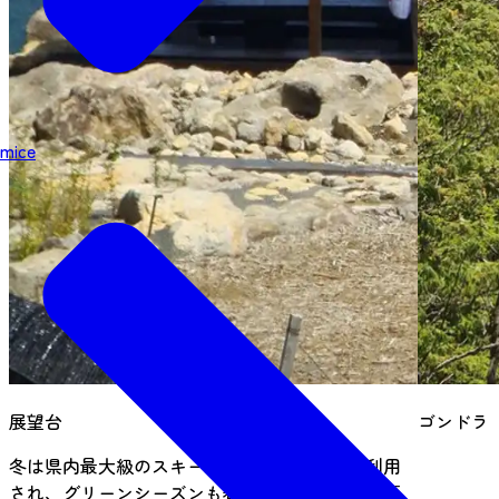
mice
展望台
ゴンドラ
冬は県内最大級のスキー場として多くの方に利用
され、グリーンシーズンも春はすいせん祭り、夏