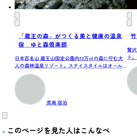
「蔵王の森」がつくる美と健康の温泉
竹
宿 ゆと森倶楽部
贅沢
ト。
日本百名山 蔵王山国定公園内13万㎡の森に佇む大
こだわ
人の森林温泉リゾート。ステイスタイルはオール
イ...
県南
宿泊
このページを見た人はこんなペ