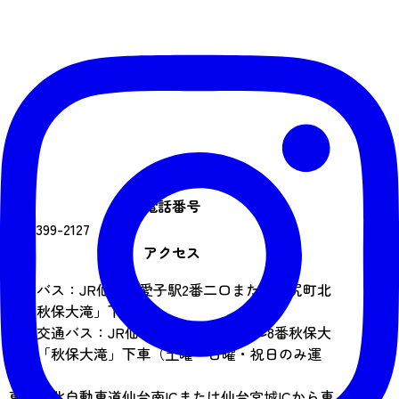
電話番号
022-399-2127
アクセス
市営バス：JR仙山線愛子駅2番二口または野尻町北
行「秋保大滝」下車
宮城交通バス：JR仙台駅西口バスプール8番秋保大
滝行「秋保大滝」下車（土曜・日曜・祝日のみ運
行）
車：東北自動車道仙台南ICまたは仙台宮城ICから車