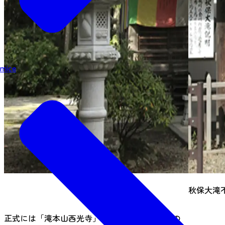
mice
秋保大滝
正式には「滝本山西光寺」といい、山形県山寺の