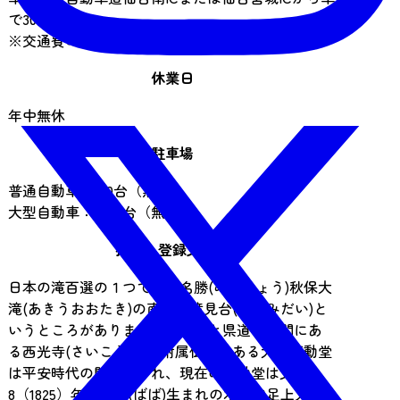
で30分
※交通費の目安：1,150円（宮城交通バス料金）
休業日
年中無休
駐車場
普通自動車：100台（無料）
大型自動車：5～6台（無料）
指定・登録文化財
日本の滝百選の１つである名勝(めいしょう)秋保大
滝(あきうおおたき)の南岸に滝見台(たきみだい)と
いうところがありますが、そこと県道との間にあ
る西光寺(さいこうじ)の附属仏堂である大滝不動堂
は平安時代の開基とされ、現在の不動堂は文政
8（1825）年、馬場(ばば)生まれの木食知足上人(も