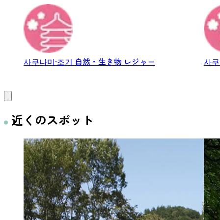
グ、河原...
ウォー
사쿠나미·조기
自然・生き物
レジャー
사쿠
近くのスポット