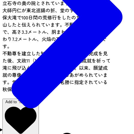
立石寺の奥の院とされています。貞観年間、慈覚
大師円仁が東北巡錫の折、堂のすぐ側に落ちる秋
保大滝で100日間の荒修行をしたのち、立石寺を開
山したと伝えられています。不動尊は青銅製坐像
で、高さ3.3メートル、胴まわり5.1メートル、膝ま
わり7.2メートル、火焔の高さ5メートルの巨像で
す。
不動尊を建立した知足上人は、不動尊の完成を見
た後、文政11（1828）年に諸人の大願成就を祈って
滝に飛び込んだと言われています。以来、願望成
就の尊像として、多くの人からあがめられていま
す。堂のすぐ裏手に、国の名勝に指定されている
秋保大滝があります。
Add to "favorites"