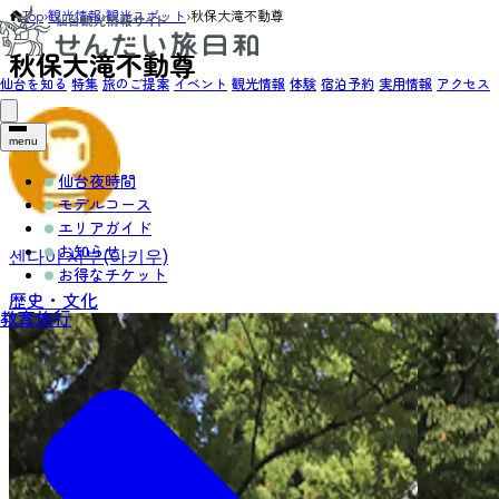
Top
›
観光情報
›
観光スポット
›
秋保大滝不動尊
秋保大滝不動尊
仙台を知る
特集
旅のご提案
イベント
観光情報
体験
宿泊予約
実用情報
アクセス
menu
仙台夜時間
モデルコース
エリアガイド
お知らせ
센다이 서부(아키우)
お得なチケット
歴史・文化
教育旅行