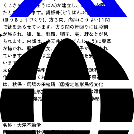
くじきちそくしょうにん)が建立し、本尊を安置し
たとされています。銅板葺(どうばんぶき)、宝形造
(ほうぎょうづくり)、方３間、向拝(こうはい)１間
で縁を巡らせています。方５間の軒回りには彫刻
が施され、狐、亀、麒麟、獅子、雲、鯉などが見
られます。内部は、格天井(ごうてんじょう)に薬草
が描かれ、欄間に天女、祈祷師、親子が彫刻され
ています。内陣には金銅不動明王座像を安置して
います。
太白区秋保町馬場字大滝所在で仙台市登録有形文
化財に指定されており、毎年4月29日の春祭礼に
は、秋保・馬場の田植踊（国指定無形民俗文化
財・ユネスコ無形文化遺産登録）・滝原の顕拝(け
んばい)（宮城県指定無形民俗文化財）が奉納され
ています。
【市登録】
名称：大滝不動堂
所在地：太白区秋保町馬場字大滝11