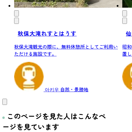
秋保大滝れすとはうす
仙
秋保大滝観光の際に、無料休憩所としてご利用い
昭和
ただける施設です。
置し
아키우
自然・景勝地
このページを見た人はこんなペ
ージを見ています