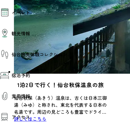
モデルコース
イベント
AIおまかせコース
オリジナルプラン
みんなの旅行記
イベント情報
観光情報
その他イベント情報（音楽・展示会）
スポーツ情報
コンベンション情報
観光スポット
仙台旅先体験コレクション
温泉
美味いもの
季節のイベント
仙台旅先体験コレクション
プロスポーツチーム・プロオーケストラ
宿泊予約
体験プログラム検索（予約）
仙台の銘品
体験事業者からのお知らせ
1泊2日で行く！仙台秋保温泉の旅
仙台夜時間
体験トピックス
宿泊予約
宿泊施設
体験事業者
実用情報
仙台観光マップ
仙台秋保（あきう）温泉は、古くは日本三御
湯（みゆ）と称され、東北を代表する日本の
観光案内
名湯です。周辺の見どころも豊富でドライブ
アクセス
お役立ち情報
にもぴったり！
詳しくはこちら
観光アプリ
仙台観光マップ