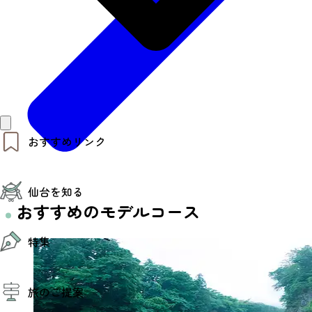
おすすめリンク
仙台夜時間
仙台を知る
モデルコース
エリアガイド
おすすめのモデルコース
お知らせ
仙台の魅力
お得なチケット
特集
エリアガイド
復興に向けて
仙台観光PR動画ライブラリー
特集
仙台から行く東北周遊旅
旅のご提案
夜時間トピックス
伝統的工芸品