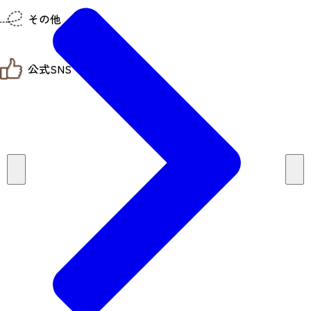
仙台までの経路検索
その他
市内の交通情報
お得なチケット
お知らせ
公式SNS
お問い合わせ
教育旅行
観光マップ
せんだい旅日和 X
せんだい旅日和とは
せんだい旅日和 Instagram
サイト利用規約
せんだい旅日和 Facebook
プライバシーポリシー
仙台旅先体験コレクション Facebook
サイトマップ
仙台旅先体験コレクション Instagaram
仙臺写真館フォトギャラリー