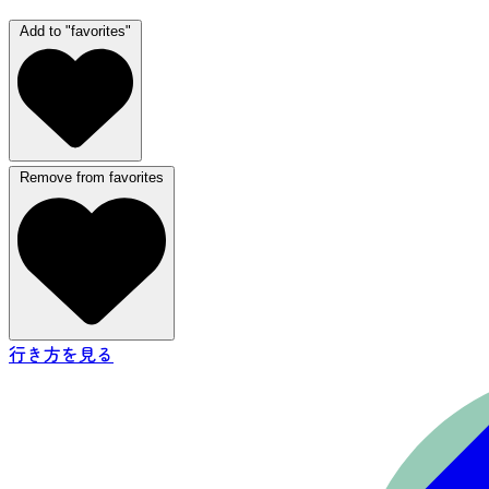
Add to "favorites"
Remove from favorites
行き方を見る