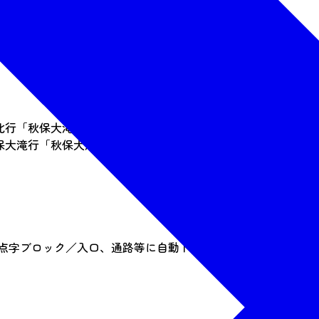
北行「秋保大滝」下車
秋保大滝行「秋保大滝」下車（土曜・日曜・祝日のみ運行）
点字ブロック／入口、通路等に自動ドアあり／車椅子（身障者