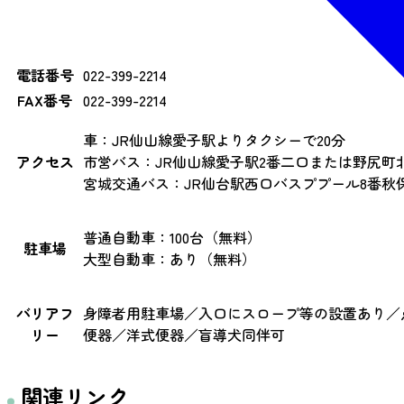
電話番号
022-399-2214
FAX番号
022-399-2214
車：JR仙山線愛子駅よりタクシーで20分
アクセス
市営バス：JR仙山線愛子駅2番二口または野尻町
宮城交通バス：JR仙台駅西口バスププール8番
普通自動車：100台（無料）
駐車場
大型自動車：あり（無料）
バリアフ
身障者用駐車場／入口にスロープ等の設置あり／
リー
便器／洋式便器／盲導犬同伴可
関連リンク