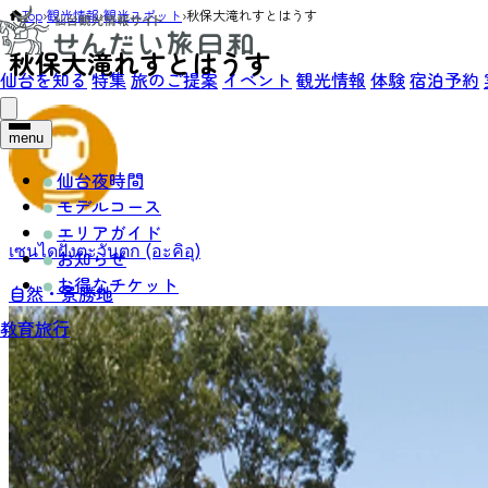
Top
›
観光情報
›
観光スポット
›
秋保大滝れすとはうす
秋保大滝れすとはうす
仙台を知る
特集
旅のご提案
イベント
観光情報
体験
宿泊予約
menu
仙台夜時間
モデルコース
エリアガイド
เซนไดฝั่งตะวันตก (อะคิอุ)
お知らせ
お得なチケット
自然・景勝地
教育旅行