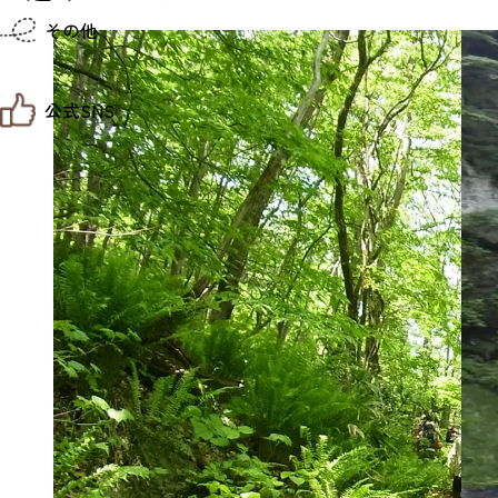
仙台までの経路検索
その他
市内の交通情報
お得なチケット
お知らせ
公式SNS
お問い合わせ
教育旅行
観光マップ
せんだい旅日和 X
せんだい旅日和とは
せんだい旅日和 Instagram
サイト利用規約
せんだい旅日和 Facebook
プライバシーポリシー
仙台旅先体験コレクション Facebook
サイトマップ
仙台旅先体験コレクション Instagaram
仙臺写真館フォトギャラリー