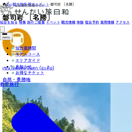
Top
›
観光情報
›
観光スポット
›
磐司岩 ［名勝］
磐司岩 ［名勝］
仙台を知る
特集
旅のご提案
イベント
観光情報
体験
宿泊予約
実用情報
アクセス
menu
仙台夜時間
モデルコース
エリアガイド
お知らせ
เซนไดฝั่งตะวันตก (อะคิอุ)
お得なチケット
自然・景勝地
教育旅行