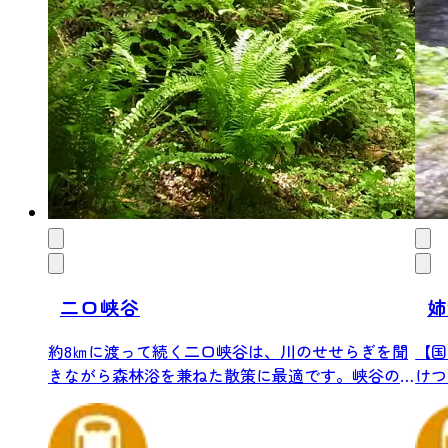
二口峡谷
姉
約8㎞に渡って続く二口峡谷は、川のせせらぎを聞
【国
きながら森林浴を兼ねた散策に最適です。峡谷の
けつ
ハイ...
然...