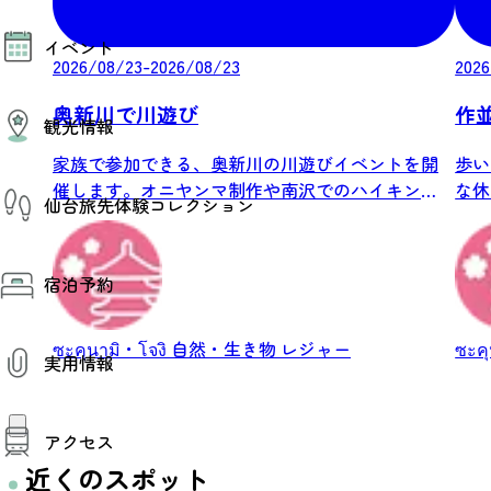
モデルコース
イベント
AIおまかせコース
2026/08/23-2026/08/23
2026
オリジナルプラン
みんなの旅行記
イベント情報
奥新川で川遊び
作
観光情報
その他イベント情報（音楽・展示会）
スポーツ情報
家族で参加できる、奥新川の川遊びイベントを開
歩い
コンベンション情報
観光スポット
催します。オニヤンマ制作や南沢でのハイキン
な休
仙台旅先体験コレクション
温泉
グ、河原...
ウォー
美味いもの
季節のイベント
仙台旅先体験コレクション
プロスポーツチーム・プロオーケストラ
宿泊予約
体験プログラム検索（予約）
仙台の銘品
体験事業者からのお知らせ
仙台夜時間
体験トピックス
宿泊予約
宿泊施設
ซะคุนามิ・โจงิ
自然・生き物
レジャー
ซะค
体験事業者
実用情報
仙台観光マップ
観光案内
アクセス
お役立ち情報
観光アプリ
近くのスポット
仙台観光マップ