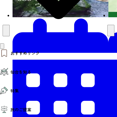
おすすめリンク
仙台夜時間
仙台を知る
モデルコース
エリアガイド
お知らせ
仙台の魅力
お得なチケット
特集
エリアガイド
復興に向けて
仙台観光PR動画ライブラリー
特集
仙台から行く東北周遊旅
旅のご提案
夜時間トピックス
伝統的工芸品