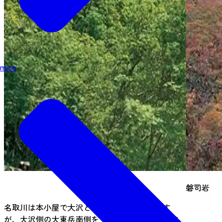
mice
磐司岩
名取川は本小屋で大沢と本流に分岐しています
が、大沢側の大東岳南側を「裏磐司」と言い、姉