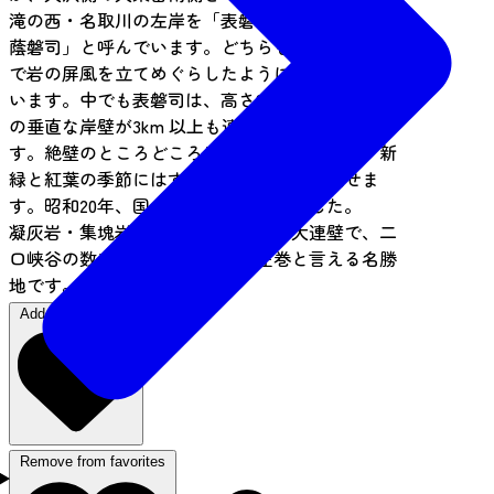
滝の西・名取川の左岸を「表磐司」、右側を「日
蔭磐司」と呼んでいます。どちらも、渓谷に臨ん
で岩の屏風を立てめぐらしたようにそそり立って
います。中でも表磐司は、高さ80から150メートル
の垂直な岸壁が3km 以上も連なる大パノラマで
す。絶壁のところどころには小瀑布がかかり、新
緑と紅葉の季節にはすばらしい自然美を見せま
す。昭和20年、国の名勝に指定されました。
凝灰岩・集塊岩からなる柱状節理の大連壁で、二
口峡谷の数ある景勝の中でも、圧巻と言える名勝
地です。
Add to "favorites"
Remove from favorites