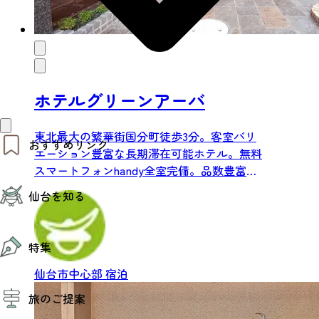
ホテルグリーンアーバ
東北最大の繁華街国分町徒歩3分。客室バリ
おすすめリンク
エーション豊富な長期滞在可能ホテル。無料
スマートフォンhandy全室完備。品数豊富な
仙台夜時間
手作り朝食バイキングあり。
仙台を知る
モデルコース
エリアガイド
お知らせ
仙台の魅力
お得なチケット
特集
エリアガイド
復興に向けて
仙台市中心部
宿泊
仙台観光PR動画ライブラリー
特集
仙台から行く東北周遊旅
旅のご提案
夜時間トピックス
伝統的工芸品