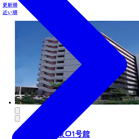
更新順
近い順
東横INN仙台東口1号館