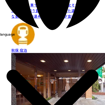
仙台駅より車で30分、お風呂が男女それぞれ
3ヶ所、貸切り露天風呂も2つ備えた湯量豊富
な景観自慢の湯めぐり宿です。夕食は地元の
無農薬野菜をふんだん...
language
秋保
宿泊