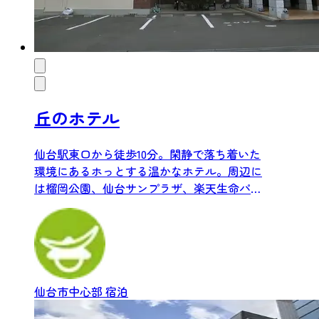
丘のホテル
仙台駅東口から徒歩10分。閑静で落ち着いた
環境にあるホっとする温かなホテル。周辺に
は榴岡公園、仙台サンプラザ、楽天生命パー
クなどがあります。撮影...
仙台市中心部
宿泊