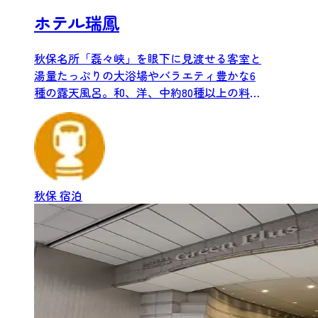
ホテル瑞鳳
秋保名所「磊々峡」を眼下に見渡せる客室と
湯量たっぷりの大浴場やバラエティ豊かな6
種の露天風呂。和、洋、中約80種以上の料理
を存分に楽しめるビュッ...
秋保
宿泊