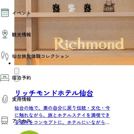
モデルコース
イベント
AIおまかせコース
オリジナルプラン
みんなの旅行記
イベント情報
観光情報
その他イベント情報（音楽・展示会）
スポーツ情報
コンベンション情報
観光スポット
仙台旅先体験コレクション
温泉
美味いもの
季節のイベント
仙台旅先体験コレクション
プロスポーツチーム・プロオーケストラ
宿泊予約
体験プログラム検索（予約）
仙台の銘品
体験事業者からのお知らせ
仙台夜時間
体験トピックス
リッチモンドホテル仙台
宿泊予約
宿泊施設
体験事業者
実用情報
仙台観光マップ
仙台の地で、素の自分に戻り伝統・文化・今
観光案内
に触れながら、旅とホテルステイを満喫でき
アクセス
お役立ち情報
る場所をコンセプトに、ホテルにいながら仙
観光アプリ
台を感じていただきつつ、...
仙台観光マップ