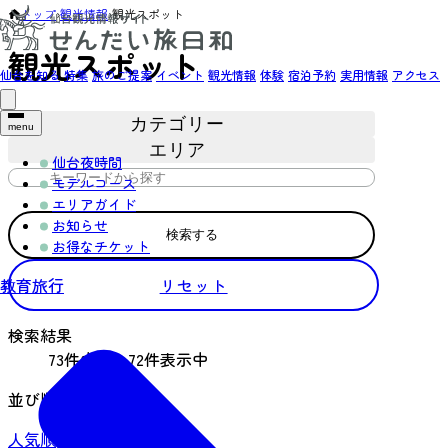
トップ
›
観光情報
›
観光スポット
観光スポット
仙台を知る
特集
旅のご提案
イベント
観光情報
体験
宿泊予約
実用情報
アクセス
カテゴリー
menu
エリア
仙台夜時間
モデルコース
エリアガイド
お知らせ
検索する
お得なチケット
教育旅行
リセット
検索結果
73件中55～72件表示中
並び順
人気順