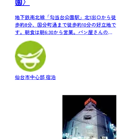
園〉
地下鉄南北線「勾当台公園駅」北1出口から徒
歩約8分、国分町通まで徒歩約10分の好立地で
す。朝食は朝6:30から営業。パン屋さんのパ
ンセットを提供...
仙台市中心部
宿泊