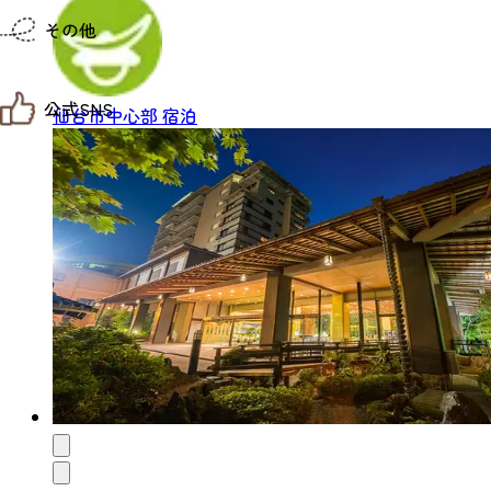
仙台までの経路検索
その他
市内の交通情報
お得なチケット
お知らせ
公式SNS
お問い合わせ
仙台市中心部
宿泊
教育旅行
観光マップ
せんだい旅日和 X
せんだい旅日和とは
せんだい旅日和 Instagram
サイト利用規約
せんだい旅日和 Facebook
プライバシーポリシー
仙台旅先体験コレクション Facebook
サイトマップ
仙台旅先体験コレクション Instagaram
仙臺写真館フォトギャラリー