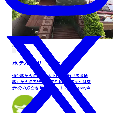
ホテルグリーンセレク
仙台駅から徒歩8分!地下鉄南北線『広瀬通
駅』から徒歩3分。県庁や仙台市役所へは徒
歩5分の好立地!無料スマートフォンhandy全室
完備。品数豊富な...