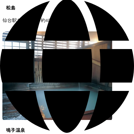
松島
仙台駅から電車で約40分（JR仙石線）
鳴子温泉