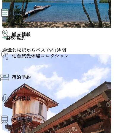
モデルコース
イベント
AIおまかせコース
オリジナルプラン
みんなの旅行記
イベント情報
観光情報
その他イベント情報（音楽・展示会）
磐梯高原
スポーツ情報
コンベンション情報
観光スポット
会津若松駅からバスで約1時間
仙台旅先体験コレクション
温泉
美味いもの
季節のイベント
仙台旅先体験コレクション
プロスポーツチーム・プロオーケストラ
宿泊予約
体験プログラム検索（予約）
仙台の銘品
体験事業者からのお知らせ
仙台夜時間
体験トピックス
宿泊予約
宿泊施設
体験事業者
実用情報
仙台観光マップ
観光案内
アクセス
お役立ち情報
観光アプリ
仙台観光マップ