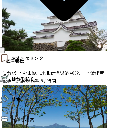
おすすめリンク
会津若松
仙台駅 → 郡山駅（東北新幹線 約40分） → 会津若
仙台夜時間
仙台を知る
モデルコース
松駅（JR磐越西線 約1時間）
エリアガイド
お知らせ
仙台の魅力
お得なチケット
特集
エリアガイド
復興に向けて
仙台観光PR動画ライブラリー
特集
仙台から行く東北周遊旅
旅のご提案
夜時間トピックス
伝統的工芸品