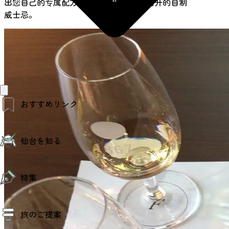
出您自己的专属配方。您将带走两瓶180毫升的自制
威士忌。
おすすめリンク
仙台夜時間
仙台を知る
モデルコース
エリアガイド
お知らせ
仙台の魅力
お得なチケット
特集
エリアガイド
復興に向けて
仙台観光PR動画ライブラリー
特集
仙台から行く東北周遊旅
旅のご提案
夜時間トピックス
伝統的工芸品