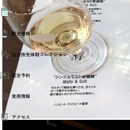
モデルコース
イベント
AIおまかせコース
オリジナルプラン
みんなの旅行記
イベント情報
観光情報
その他イベント情報（音楽・展示会）
スポーツ情報
コンベンション情報
観光スポット
仙台旅先体験コレクション
温泉
美味いもの
季節のイベント
仙台旅先体験コレクション
プロスポーツチーム・プロオーケストラ
宿泊予約
体験プログラム検索（予約）
仙台の銘品
体験事業者からのお知らせ
仙台夜時間
体験トピックス
宿泊予約
宿泊施設
体験事業者
実用情報
仙台観光マップ
観光案内
アクセス
お役立ち情報
観光アプリ
仙台観光マップ