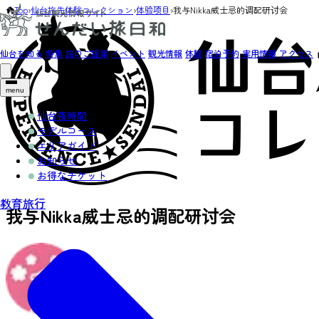
Top
›
仙台旅先体験コレクション
›
体验项目
›
我与Nikka威士忌的调配研讨会
仙台を知る
特集
旅のご提案
イベント
観光情報
体験
宿泊予約
実用情報
アクセス
menu
仙台夜時間
モデルコース
エリアガイド
お知らせ
お得なチケット
教育旅行
我与Nikka威士忌的调配研讨会