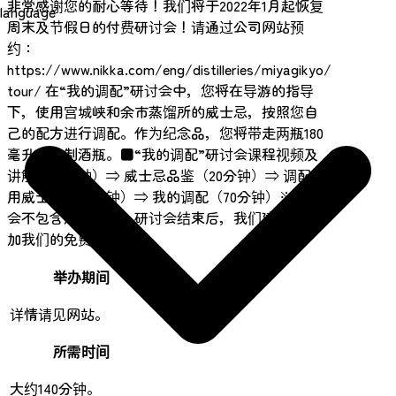
非常感谢您的耐心等待！我们将于2022年1月起恢复
language
周末及节假日的付费研讨会！请通过公司网站预
约：
https://www.nikka.com/eng/distilleries/miyagikyo/
tour/ 在“我的调配”研讨会中，您将在导游的指导
下，使用宫城峡和余市蒸馏所的威士忌，按照您自
己的配方进行调配。作为纪念品，您将带走两瓶180
毫升的定制酒瓶。■“我的调配”研讨会课程视频及
讲解（20分钟）⇒ 威士忌品鉴（20分钟）⇒ 调配试
用威士忌（30分钟）⇒ 我的调配（70分钟）※研讨
会不包含酒厂参观。研讨会结束后，我们建议您参
加我们的免费酒厂参观。
举办期间
详情请见网站。
所需时间
大约140分钟。