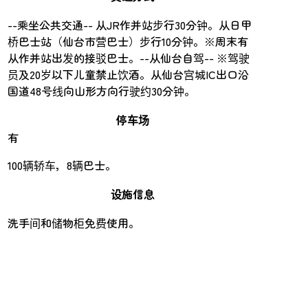
--乘坐公共交通-- 从JR作并站步行30分钟。从日甲
桥巴士站（仙台市营巴士）步行10分钟。※周末有
从作并站出发的接驳巴士。--从仙台自驾-- ※驾驶
员及20岁以下儿童禁止饮酒。从仙台宫城IC出口沿
国道48号线向山形方向行驶约30分钟。
停车场
有
100辆轿车，8辆巴士。
设施信息
洗手间和储物柜免费使用。