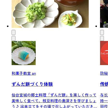
和菓子教室 an
隐秘
ずんだ餅づくり体験
传
仙台宮城の郷土料理「ずんだ餅」を楽しく作って
与长
美味しく食べて、枝豆料理の奥深さを学びましょ
持一
う♪ 出来立てをその場で召し上がっていただきま
丽传