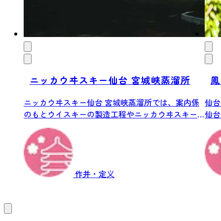
ニッカウヰスキー仙台 宮城峡蒸溜所
鳳
ニッカウヰスキー仙台 宮城峡蒸溜所では、案内係
仙台
のもとウイスキーの製造工程やニッカウヰスキー
仙台
の歴...
な滝.
作并・定义