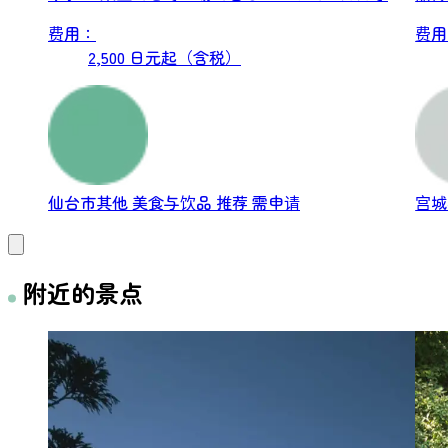
す。 ...
步学
费用：
费用
2,500 日元起（含税）
仙台市其他
美食与饮品
推荐
需申请
宫
附近的景点