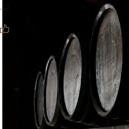
仙台までの経路検索
その他
市内の交通情報
お得なチケット
お知らせ
公式SNS
お問い合わせ
教育旅行
観光マップ
せんだい旅日和 X
せんだい旅日和とは
せんだい旅日和 Instagram
サイト利用規約
せんだい旅日和 Facebook
プライバシーポリシー
仙台旅先体験コレクション Facebook
サイトマップ
仙台旅先体験コレクション Instagaram
仙臺写真館フォトギャラリー