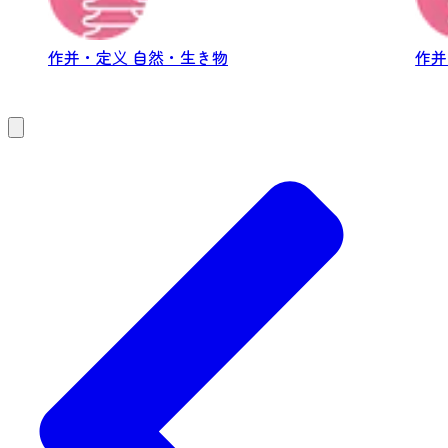
作并・定义
自然・生き物
作