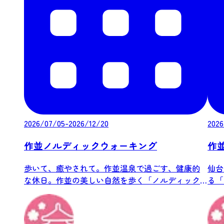
2026/07/05-2026/12/20
2026
作並ノルディックウォーキング
作
歩いて、癒やされて。作並温泉で過ごす、健康的
仙台
な休日。作並の美しい自然を歩く「ノルディック
る「
ウォー...
たし.