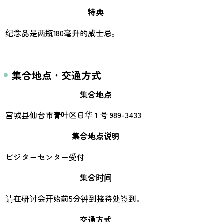
特典
纪念品是两瓶180毫升的威士忌。
集合地点・交通方式
集合地点
宫城县仙台市青叶区日华 1 号 989-3433
集合地点说明
ビジターセンター受付
集合时间
请在研讨会开始前5分钟到接待处签到。
交通方式