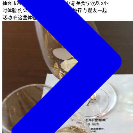
仙台市西部（作并、定义）
需申请
美食与饮品
2小
时体验
约会／情侣
女生出游
一人旅行
与朋友一起
活动
在这里体验