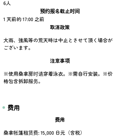
6人
预约报名截止时间
1 天前的 17:00 之前
取消政策
大雨、強風等の荒天時は中止とさせて頂く場合が
ございます。
注意事项
※使用桑拿房时请穿着泳衣。※需自行安装。※价
格包含拆卸服务。
费用
费用
桑拿帐篷租赁费: 15,000 日元（含税）