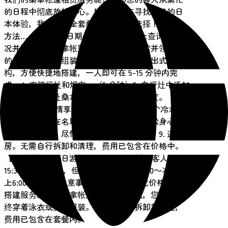
的日程中彻底放松身心。如果您正在寻找独特的日
本体验，我们提供全套桑拿设备供您选择！【使用
方法……】1. 选择日期，在我们的网站上查询空房情
况并预订您的桑拿帐篷！2. 办理入住手续并领取您
的桑拿套餐。3. 组装桑拿帐篷。它采用弹出式结
构，方便快捷地搭建，一人即可在 5-15 分钟内完
成。4. 安装炉灶和烟囱。（5 分钟）5. 向炉灶中添加
木柴并生火。让桑拿房预热至您所需的温度。（30-
60 分钟）6. 尽情享受您的桑拿体验！7. 冲个冷水澡
降降温，或者在名取川中畅游一番！8. 放松身心，
感受微风拂面。尽情享受秋生温泉的美景。9. 退
房。无需自行拆卸和清理，费用已包含在价格中。
【开放时间】一日游：11:30～16:00；过夜客人：
15:30～次日10:00，但出于安全考虑，19:30～次日早
上6:00除外。【注意事项】・请注意，此价格不包含
搭建服务。・在桑拿帐篷内及周围区域，您必须始
终穿着泳衣或类似服装。・无需自行拆卸和清理，
费用已包含在套餐内。