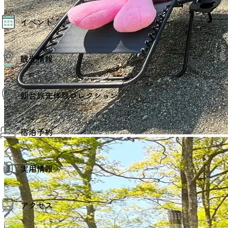
モデルコース
イベント
AIおまかせコース
オリジナルプラン
みんなの旅行記
イベント情報
観光情報
その他イベント情報（音楽・展示会）
スポーツ情報
コンベンション情報
観光スポット
仙台旅先体験コレクション
温泉
美味いもの
季節のイベント
仙台旅先体験コレクション
プロスポーツチーム・プロオーケストラ
宿泊予約
体験プログラム検索（予約）
仙台の銘品
体験事業者からのお知らせ
仙台夜時間
体験トピックス
宿泊予約
宿泊施設
体験事業者
実用情報
仙台観光マップ
観光案内
アクセス
お役立ち情報
観光アプリ
仙台観光マップ