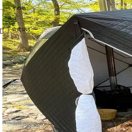
仙台までの経路検索
その他
市内の交通情報
お得なチケット
お知らせ
公式SNS
お問い合わせ
教育旅行
観光マップ
せんだい旅日和 X
せんだい旅日和とは
せんだい旅日和 Instagram
サイト利用規約
せんだい旅日和 Facebook
プライバシーポリシー
仙台旅先体験コレクション Facebook
サイトマップ
仙台旅先体験コレクション Instagaram
仙臺写真館フォトギャラリー