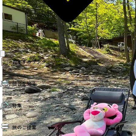
おすすめリンク
仙台夜時間
仙台を知る
モデルコース
エリアガイド
お知らせ
仙台の魅力
お得なチケット
特集
エリアガイド
復興に向けて
仙台観光PR動画ライブラリー
特集
仙台から行く東北周遊旅
旅のご提案
夜時間トピックス
伝統的工芸品