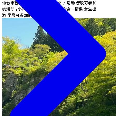
仙台市西部（秋保）
需申请
户外 / 活动
傍晚可参加
的活动
2小时体验
半日体验
亲子
约会／情侣
女生出
游
早晨可参加的活动
与朋友一起