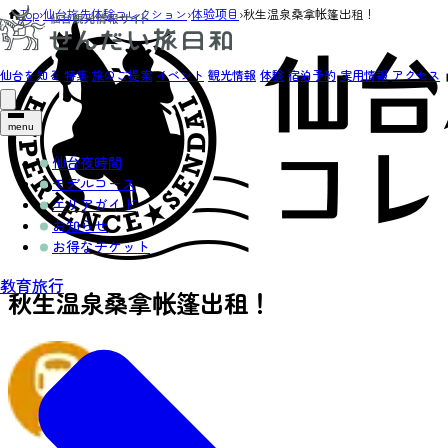
Top
›
仙台旅先体験コレクション
›
体验项目
›
秋生温泉桑拿帐篷出租！
仙台を知る
特集
旅のご提案
イベント
観光情報
体験
宿泊予約
実用情報
アクセス
menu
仙台夜時間
モデルコース
エリアガイド
お知らせ
お得なチケット
教育旅行
秋生温泉桑拿帐篷出租！