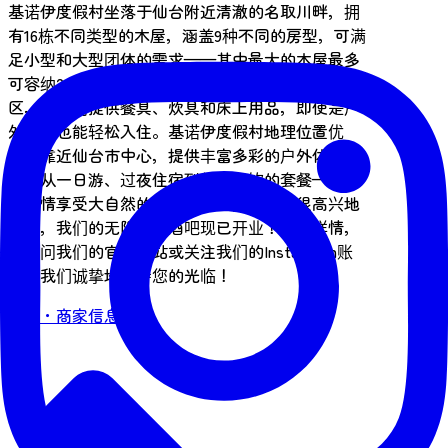
基诺伊度假村坐落于仙台附近清澈的名取川畔，拥
有16栋不同类型的木屋，涵盖9种不同的房型，可满
足小型和大型团体的需求——其中最大的木屋最多
可容纳24位客人。每栋木屋都配备私人户外烧烤
区，室内则提供餐具、炊具和床上用品，即使是户
外新手也能轻松入住。基诺伊度假村地理位置优
越，靠近仙台市中心，提供丰富多彩的户外体验
——从一日游、过夜住宿到包含餐饮的套餐——让
您尽情享受大自然的魅力。此外，我们还很高兴地
宣布，我们的无限畅饮酒吧现已开业！更多详情，
请访问我们的官方网站或关注我们的Instagram账
号。我们诚挚地期待您的光临！
咨询・商家信息